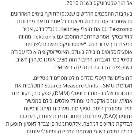
אל תוך טקטרוניקס בשנת 2010.
בעקבות ההסכמים החדשים שנכנסו לתוקף בימים האחרונים,
גם איסטרוניקס וגם רדט מייצגות כל אחת גם את פתרונות
Tektronix וגם את מוצרי Keithley.
מנכ"ל רדט, אמיר
קוזלובסקי, אמר שהרחבת ההסכם עם
Tektronix
מהווה
פריצת דרך עבור רדט. "איסטרוניקס נחשבת ליצרנית
אוסצילוסקופים מובילה בעולם. האוסילוסקופ הוא כלי עבודה
בסיסי בכל מעבדה
. החיבור הזה מציב אותנו כשחקן חשוב
בשוק ציוד הבדיקה והמדידה בישראל".
המוצרים של קיטלי כוללים
מולטימטרים דיגיטליים,
מערכות
Source Measure Units – SMU המשלבות
את
התכונות של רב
–
מודד דיגיטלי
(DMM),
ספק כוח
,
מקור זרם
אמיתי
,
עומס אלקטרוני ומחולל פולסים
,
כולם במכשיר
יחיד
ו
מסונכרן היטב
,
ספקי כוח, מערכות מיתוג ורכישת
נתונים
(DAQ),
פתרונות מיתוג ומדידת אותות, מערכות
לבדיקת מוליכים למחצה, אלקטרומטרים
:
צב
"
ד לאפיון תופעות
ברמה נמוכה בשולי מעטפת המדידה ומחוללי אותות
.