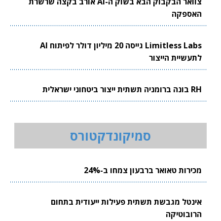
צוואר הבקבוק הבא בשוק ה-AI אורב בקצה שרשרת
האספקה
Limitless Labs גייסה 20 מיליון דולר לפיתוח AI
לתעשיית הייצור
RH בונה ברומניה תשתית ייצור ביטחוני ישראלית
סמיקונדקטורס
מכירות טאואר ברבעון צמחו ב-24%
אינטל מגבשת תשתית פעילות ייעודית בתחום
הרובוטיקה