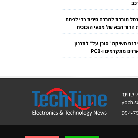
כב
נטל חוברת לחברה סינית כדי לפתח
 הדור הבא של מצעי הזכוכית
בבים
ידנס השיקה "סוכן-על" לתכנון
זים מתקדמים ו-PCB
י שוויגר
yoch.
054-7