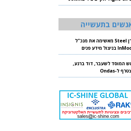
20
נשים בתעשייה
קרן Steel מאשימה את מנכ"ל
 בניצול מידע פנים
ש המוסד לשעבר, דוד ברנע,
רף ל-Ondas