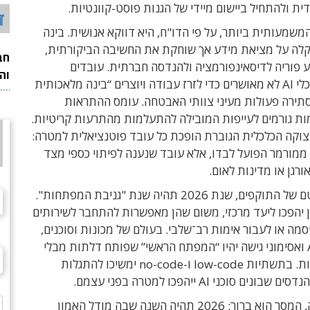
ית ולהתחיל ביישום מיידי של הגנות פוסט-קוונטיות.
ד
משמעותית ביותר, על פי הדו"ח, היא דווקא אנושית. בינה
לה על מציאת מידע אך שוחקת את החשיבה הביקורתית,
חב
 פוריה לדיסאינפורמציה ולהנדסה חברתית. עובדים
וה
משתמשים בכלי AI לא מאושרים כדי לזרז עבודה ויוצרים “בינה מלאכותית
תירה פעולות מעיני צוותי האבטחה. עומס ההתראות
מות גורמים לעייפות המובילה להתעלמות מהתרעות קריטיות.
צוקה הכלכלית הגוברת הופכת כל עובד פוטנציאלית למטרה:
ממורמר הפועל לבדו, אלא עובד שנענה לפיתוי כספי מצד
ורגן או מדינות לאום.
מנקודת מבטם של התוקפים, שנת 2026 תהיה שנת "גניבת המפתחות".
 יהפכו ליעד מרכזי, משום שהן מאפשרות להתחבר לשירותים
יסמה או לעבור אימות רב־שלבי. בעולם של מכונות וסוכנים,
מפתחות API ואסימוני גישה יהיו “המפתח הראשי” שפותח דלתות מבלי
להשאיר עקבות. בתשתיות low-code ו-no-code ימשיכו להתגלות
ים סוכני AI ייהפכו למטרה בפני עצמם.
לפי סייברארק, המסר הוא ברור: 2026 תהיה השנה שבה מודל האמון