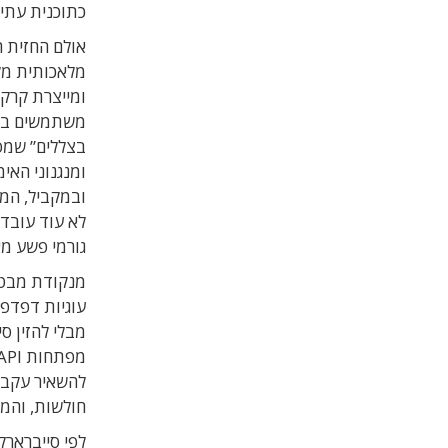
כתוכנית עתיד
אולם החזית ה
מלאכותית מק
ומייצרת קרקע
בצללים” שמס
ומנגנוני האי
ובמקביל, המ
לא עוד עובד 
גורמי פשע מא
עוגיות דפדפן
מבלי להזין ס
חולשות, והמהנדסים שבונ