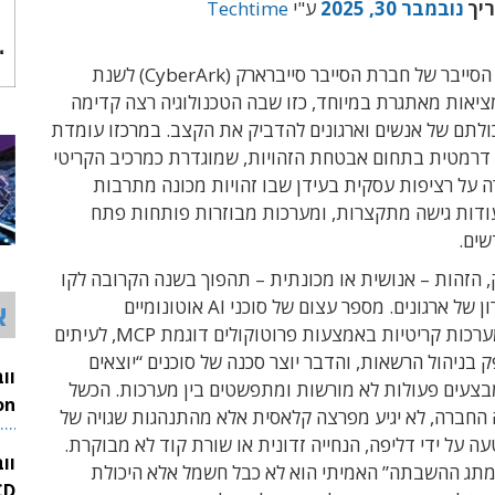
ריך
נובמבר 30, 2025
ע"י
Techtime
דו"ח תחזיות הסייבר של חברת הסייבר סייברארק (CyberArk) לשנת
יג מציאות מאתגרת במיוחד, כזו שבה הטכנולוגיה רצה קדימה
ולתם של אנשים וארגונים להדביק את הקצב. במרכזו עומדת
דרמטית בתחום אבטחת הזהויות, שמוגדרת כמרכיב הקריטי
 על רציפות עסקית בעידן שבו זהויות מכונה מתרבות
ודות גישה מתקצרות, ומערכות מבוזרות פותחות פתח
שים.
, הזהות – אנושית או מכונתית – תהפוך בשנה הקרובה לקו
הבקרה האחרון של ארגונים. מספר עצום של סוכני AI אוטונומיים
א
מתחברים למערכות קריטיות באמצעות פרוטוקולים דוגמת MCP, לעיתים
 בניהול הרשאות, והדבר יוצר סכנה של סוכנים “יוצאים
צעים פעולות לא מורשות ומתפשטים בין מערכות. הכשל
 החברה, לא יגיע מפרצה קלאסית אלא מהתנהגות שגויה של
26
A שהוטעה על ידי דליפה, הנחייה זדונית או שורת קוד לא מבוקרת.
וו
“מתג ההשבתה” האמיתי הוא לא כבל חשמל אלא היכולת