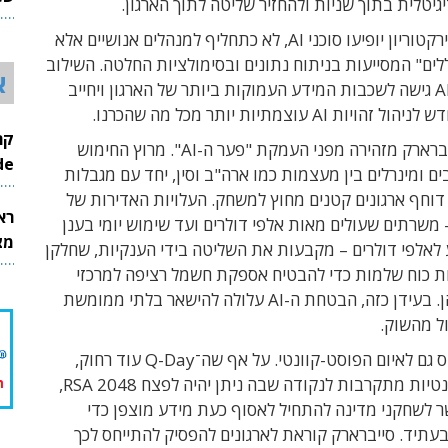
גיטלית בתוך שניות ולהחזיר שליטה לתוך הארגון.
26
גם בחדרי הדירקטוריון יופיעו סוכני AI, לא כתחליף למנהלים אנושיים אלא
ים" המסייעות בניתוח נתונים ובסימולציות החלטה. השילוב
א
הזה יעניק ל-AI גישה לשכבות המידע העמוקות ביותר של הארגון ויחייב
ות AI עוצמתיות יותר מכל מה שהכרנו.
לצד זאת, סייברארק מזהירה מפני העמקת "פער ה-AI". מרוץ החימוש
InMode
ם ומינרלים בין מעצמות כמו ארה"ב וסין, יחד עם מגבלות
 דוחף ארגונים קטנים מחוץ למשחק. העלויות האדירות של
רא
תיות AI – משרתים שעולים מאות אלפי דולרים ועד שימוש יומי בענן
מצט
 לאלפי דולרים – מקבעות את השליטה בידי הענקיות, שחלקן
ת כוח שלמות כדי להבטיח אספקת חשמל רציפה למרכזי
הנתונים שלהן. בעידן כזה, הבטחת ה-AI עלולה להישאר בלתי ממומשת
ל מהשוק.
הדו"ח מתייחס גם לאיום הפוסט-קוונטי. על אף שה־Q-Day עוד רחוק,
היכולות הקוונטיות מתקרבות לנקודה שבה ניתן יהיה לפצח RSA 2048,
 לשחקני מדינה להתחיל לאסוף כעת מידע מוצפן כדי
עתיד. סייברארק קוראת לארגונים להפסיק להתייחס לכך