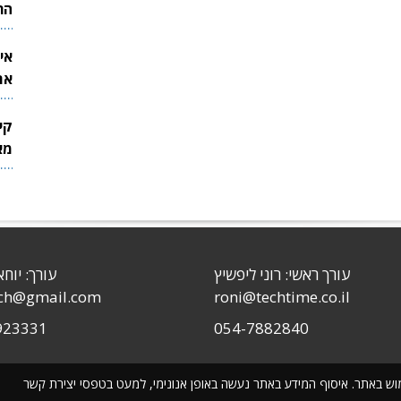
הר
אי
את
לש
קי
מאר
עורך ראשי: רוני ליפשיץ
עורך: יוחא
sch@gmail.com
roni@techtime.co.il
923331
054-7882840
שימוש באתר. איסוף המידע באתר נעשה באופן אנונימי, למעט בטפסי יצירת קשר