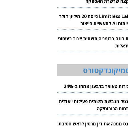
צה שרשרת האספקה
Limitless Labs גייסה 20 מיליון דולר
AI לתעשיית הייצור
RH בונה ברומניה תשתית ייצור ביטחוני
ראלית
מיקונדקטורס
רות טאואר ברבעון צמחו ב-24%
נטל מגבשת תשתית פעילות ייעודית
חום הרובוטיקה
נס ממנה את דין מרטין לראש חטיבת