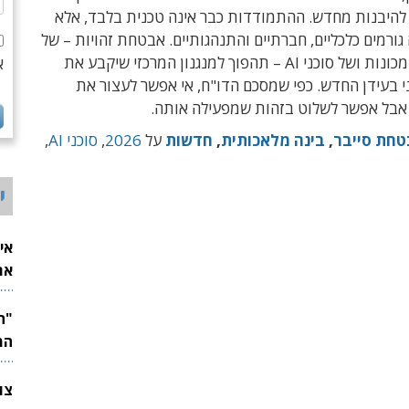
 להיבנות מחדש. ההתמודדות כבר אינה טכנית בלבד, אלא
ורמים כלכליים, חברתיים והתנהגותיים. אבטחת זהויות – של
בני אדם, של מכונות ושל סוכני AI – תהפוך למנגנון המרכזי שיקבע את
א
י בעידן החדש. כפי שמסכם הדו"ח, אי אפשר לעצור את
בל אפשר לשלוט בזהות שמפעילה אותה.
חת סייבר
,
בינה מלאכותית
,
חדשות
על
2026
,
סוכני AI
,
י
אי
את
לש
המ