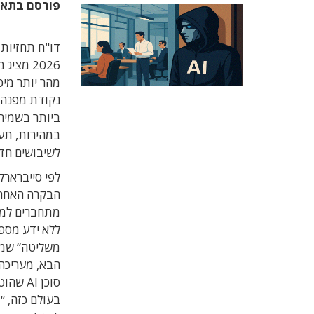
פורסם בתא
2026 מצ
מהר יותר מיכ
נקודת מפנה 
ביותר בשמירה
במהירות, תע
לשיבושים חד
לפי סייברארק
ללא ידע מספק
משליטה” שמב
הבא, מעריכה
סוכן I
בעולם כזה, 