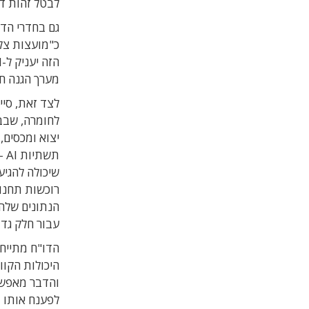
לבטל זהות די
כ"מועצות צלל
מערך הגנה חדש לניהול זהוי
לחומרה, שבבי
יצוא ומכסים,
תש
שיכולה להגיע
רוכשות תחנו
עבור חלק גדו
והדבר מאפשר
לפענח אותו ב