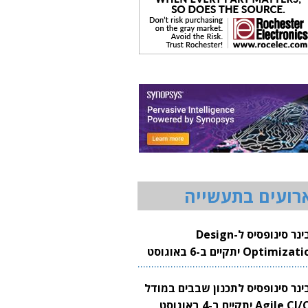
רועים בתעשייה
וובינר סינופסיס ל-Design
Optimization יתקיים ב-6 באוגוסט
20
בינר סינופסיס לתכנון שבבים במודל
Agile CI/CD יתקיים ב-4 באוגוסט