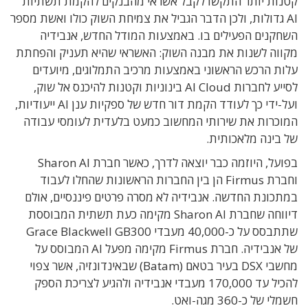
קטנות יותר התקשו לקבל אשראי מהבנקים להקמת תשתיות
AI גדולות, ולכן הדבר הגביל את צמיחת השוק כולו ואשת מספר
השחקנים הפעילים בו. באמצעות המודל החדש, אנבידיה
מקווה לשנות את מבנה השוק: האשראי שהיא תעניק והפחתת
עלות הרכש הראשוני באמצעות מרכיב התמלוגים, מיועדים
לסייע לחברות AI Cloud בינוניות וקטנות להיכנס אל שוק,
ועל-ידי כך לעודד הקמת דור חדש של ספקיות ענן AI ייעודיות,
המוכרות את שירותי המחשוב כמעט בלעדית לעומסי עבודה
של בינה מלאכותית.
בפועל, היוזמה כבר יוצאה לדרך, כאשר חברת Sharon AI
וחברת Firmus הן בין החברות הראשונות שהחלו לעבוד
במתכונת החדשה. אנבידיה לא מסרה פרטים פיננסיים, אולם
דיווחה שחברת Sharon AI מקימה כעת תשתית המבוססת
שתתבסס על כ-40,000 מעבדי Grace Blackwell GB300
של אנבידיה. חברת Firmus מקימה מפעל AI המבוסס על
מחשבי DSX בעיר בטאם (Batam) שבאינדונזיה, אשר צפוי
להכיל עד 170,000 מעבדי אנבידיה ולהגיע לצריכת הספק
חשמלי של כ-360 מגה-ואט.