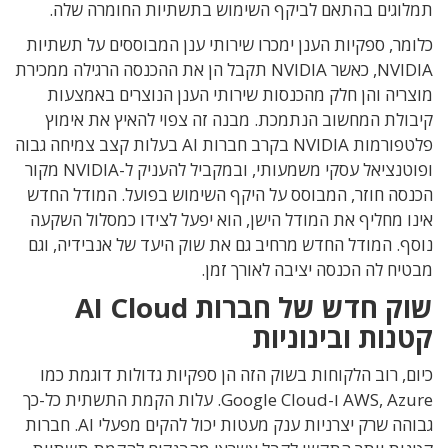
תמלוגים בהתאם לביקף השימוש בתשתיות החומרה שלה.
כלומר, ספקיות הענן ימכרו שירותי ענן המבוססים על תשתיות
NVIDIA, כאשר NVIDIA תקבל הן את ההכנסה הרגילה ממכירת
מוצריה והן חלק מהכנסות שירותי הענן הנוצרים באמצעות
קיבולת המחשוב הנתמכת. מבנה זה צפוי להאיץ את אימוץ
פלטפורמות NVIDIA בקרב חברות AI בעלות קצב צמיחה גבוה
ופוטנציאל עסקי משמעותי, ובמקביל להעניק ל-NVIDIA מקור
הכנסה חוזר, המבוסס על היקף השימוש בפועל. המודל החדש
אינו מחליף את המודל הישן, הוא יפעל לצידו כמסלול השקעה
נוסף. המודל החדש מרחיב גם את שוק היעד של אנבידיה, וגם
מבטיח לה הכנסה יציבה לאורך זמן.
שוק חדש של חברות AI Cloud
קטנות ובינוניות
כיום, רוב הלקוחות בשוק הזה הן ספקיות גדולות דוגמת כמו
AWS, Azure ו-Google Cloud. עלות הקמת התשתית כל-כך
גבוהה שרק יצרניות ענק מעטות יכול להקים מפעלי AI. חברות