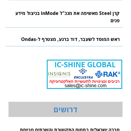
קרן Steel מאשימה את מנכ"ל InMode בניצול מידע
פנים
ראש המוסד לשעבר, דוד ברנע, מצטרף ל-Ondas
דרושים
חברה ישראלית בתחום התקשורת והשרתים מגייסת