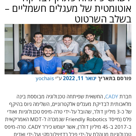
אוטומטית של מעגלים חשמליים –
בשלב השרטוט
פורסם בתאריך
ינואר 11, 2022
ע"י
yochais
חברת
CADY
, החשאית שפיתחה טכנולוגיה מבוססת בינה
מלאכותית לבדיקת מעגלים אלקטרוניים, השלימה גיוס בהיקף
של כ-3 מיליון דולר, שהובל על-ידי טרה-מיפס טכנולוגיות ואודי
פלס (מייסד Friendly Robotics שנמכרה ל-MDT האמריקאית
ב-2017 ב-45 מיליון דולר), אשר ישמש כיו"ר CADY.
טרה-מיפס
טכנולוגיות מנוהלת על-ידי פבל רדזיוילובסקי ועל-ידי ואדים