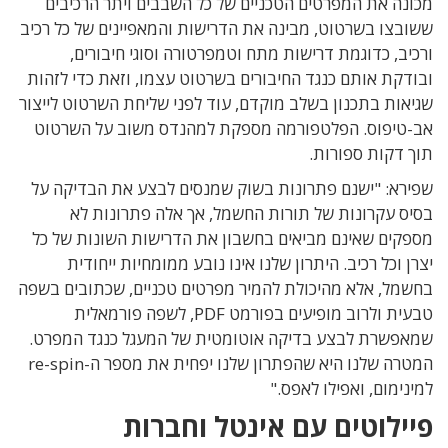
מכונה את המפרטים הטכניים של כל השבבים ויתר הרכיבים
ששובצו בשרטוט, מבינה את הדרישות והמאפיינים של כל רכיב
ורכיב, כדוגמת דרישות מתח וטמפרטורה וסוגי חיבורים,
ובודקת אותם כנגד החיבורים בשרטוט עצמו, וזאת כדי לזהות
שגיאות בתכנון בשלב מוקדם, עוד לפני שליחת השרטוט לייצור
אב-טיפוס. הפלטפורמה מספקת למהנדס משוב על השרטוט
תוך דקות ספורות.
שפירא: "ישנם פתרונות בשוק שמנסים לבצע את הבדיקה על
בסיס עקרונות של תורות החשמל, אך אלה פתרונות לא
מספקים שאינם מביאים בחשבון את הדרישות השונות של כל
יצרן וכל רכיב. היתרון שלנו אינו נובע ממומחיות ייחודית
בחשמל, אלא מהיכולת להמיר מפרטים טכניים, שכתובים בשפה
טבעית ולרוב מופיעים בפורמט PDF, לשפה פורמאלית
שמאפשרת לבצע בדיקה אוטומטית של המעגל כנגד המפרט.
המטרה שלנו היא שהפתרון שלנו יפחית את מספר ה-re-spin
למינימום, ואפילו לאפס."
פיילוטים עם אינטל וחברות