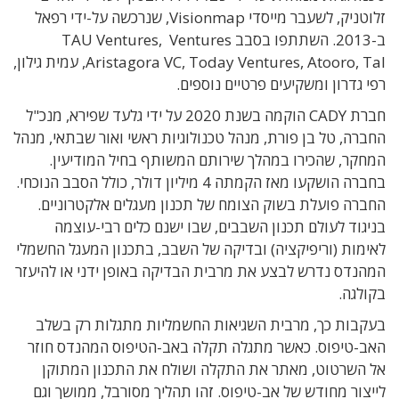
זלוטניק, לשעבר מייסדי
Visionmap
, שנרכשה על-ידי רפאל
ב-2013.
השתתפו בסבב TAU Ventures, Ventures
Aristagora VC, Today Ventures, Atooro, Tal, עמית גילון,
רפי גדרון ומשקיעים פרטיים נוספים.
חברת CADY הוקמה בשנת 2020 על ידי גלעד שפירא, מנכ"ל
החברה, טל בן פורת, מנהל טכנולוגיות ראשי ואור שבתאי, מנהל
המחקר, שהכירו במהלך שירותם המשותף בחיל המודיעין.
בחברה הושקעו מאז הקמתה 4 מיליון דולר, כולל הסבב הנוכחי.
החברה פועלת בשוק הצומח של תכנון מעגלים אלקטרוניים.
בניגוד לעולם תכנון השבבים, שבו ישנם כלים רבי-עוצמה
לאימות (וריפיקציה) ובדיקה של השבב, בתכנון המעגל החשמלי
המהנדס נדרש לבצע את מרבית הבדיקה באופן ידני או להיעזר
בקולגה.
בעקבות כך, מרבית השגיאות החשמליות מתגלות רק בשלב
האב-טיפוס. כאשר מתגלה תקלה באב-הטיפוס המהנדס חוזר
אל השרטוט, מאתר את התקלה ושולח את התכנון המתוקן
לייצור מחודש של אב-טיפוס. זהו תהליך מסורבל, ממושך וגם