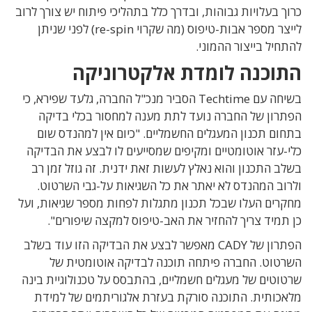
כרוך בעלויות גבוהות, ובדרך כלל בתהליכי פיתוח יש צורך לרוב
לייצר מספר אבות-טיפוס (מה שקרוי re-spin) לפני שניתן
להתחיל בייצור ההמוני.
התוכנה לומדת אלקטרוניקה
בשיחה עם Techtime הסביר מנכ"ל החברה, גלעד שפירא, כי
הפתרון של החברה נועד לתת מענה למחסור בכלי בדיקה
בתחום תכנון המעגלים החשמליים. "כיום אין למהנדס שום
כלי-עזר אוטומטיים ומקיפים שמסייעים לו לבצע את הבדיקה
בשלב התכנון והוא נאלץ לעשות זאת ידנית. זה גוזל זמן רב
ולרוב המהנדס לא יאתר את כל השגיאות על-גבי השרטוט.
מחקרים העלו שבכל תכנון מתגלות לפחות מספר שגיאות, ועל
כן תמיד צריך להחזיר את האב-טיפוס למקצה שיפורים".
הפתרון של CADY מאפשר לבצע את הבדיקה הזו עוד בשלב
השרטוט. החברה פיתחה תוכנה לבדיקה אוטומטית של
שרטוטים של מעגלים חשמליים, בהתבסס על טכנולוגיית בינה
מלאכותית. התוכנה סורקת בעזרת אלגוריתמים של למידת