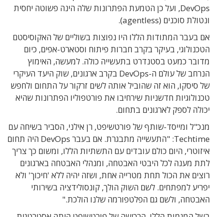
DevOps, ועל כן הטמעת הפתרונות שלה הינה פשוטה יחסית
ונטולת סוכנים (agentless).
אם בעבר המתודות הללו היו נפוצות בשוליים של האקוסיסטם
הטכנולוגי, בעיקר בקרב חברות פיתוח וסטארט-אפים, כיום
מדובר כמעט בסטנדרט בתעשייה כולה. למעשה,
האימוץ
הנרחב של עולם ה-DevOps בקרב ארגונים, שוק היעד העיקרי
של סיסקו, הוא זה שהוביל אותה לשים זרקור על התחום ולחפש
טכנולוגיות חדשניות שירחיבו את פורטפוליו הפתרונות שהיא
יכולה לספק לארגונים בתחום.
מנכ"ל ומייסד-שותף של פורטשיפט, רן אילני, הסביר בשיחה עם
Techtime: "התעשייה מתבגרת. אם בעבר DevOps היה תחום
איזוטרי, היום כולם עובדים עם התשתיות הללו, ומשום כך צריך
לתת מענה לכל היבטי האבטחה, ומנהלי האבטחה בארגונים
רוצים את הכול תחת מטרייה אחת, ושזה יהיה ללא 'חיכוך' ולא
יפריע למפתחים. לשם השוק הולך, קונסולידציה בשירותי
האבטחה, ולשם גם הפלטפורמה שלנו הולכת."
בשל המגמות הללו, הרכישה של פורטשיפט היתה אסטרטגית