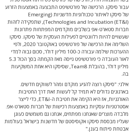
עבור סיסקו. הרכישה של פורטשיפט התבצעה באמצעות הזרוע
של סיסקו לאיתור טכנולוגיות חדשניות (Emerging
Technologies and Incubation (ET&I)), שתפקידה לזהות
חברות סטארט-אפ בשלבים מוקדמים המפתחות פתרונות
שעשויים להיות רלוונטיים לפעילות העסקית של סיסקו. סיסקו
השלימה את הרכישה של פורטשיפט באוקטובר 2020, ולפי
ההערכות שילמה עבורה כ-100 מיליון דולר, סכום גבוה למדי
לאור העובדה כי פורטשיפט גייסה מאז הקמתה בסך הכול 5.3
מיליון דולר, בהובלת Team8, שסיסקו היא אחת המשקיעות
בה.
אילני: "סיסקו רוצה להגיע מוקדם ומהר לשווקים חדשים.
בארגונים גדולים לא תמיד קל לעשות זאת דרך החטיבות
האורגניות, אז היא הקימה את חטיבת ה-
ET&I, כדי
לייצר
אסטרטגיות עסקיות באמצעות רכישות של חברות סטארט-אפ.
מלבדה מוצרים שאנחנו מפתחים, אנחנו גם משמשים כעוגן
שעליו מבססת סיסקו אקוסיסטם של חדשנות בישראל בעולמות
אבטחת פיתוח בענן."