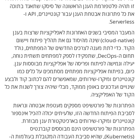
זו תהיה פלטפורמת הענן הראשונה של סיסקו שתאגד בתוכה
את כל פתרונות אבטחת הענן עבור קונטיינרים, API ו-
Serverless.
המעבר המסיבי בשנים האחרונות לאפליקציות שרצות בענן
(cloud-native) שינה מהיסוד גם את תהליך פיתוח ויישום
הקוד. כדי לתת מענה לצרכים החדשים של המפתחים, נולד
תחום ה-DecOps, שתפקידו לספק למפתחים תשתית נוחה,
יעילה וגמישה לפיתוח ופריסה של אפליקציות מבוססות ענן.
כיום, בפיתוח אפליקציות מפתחים מסתמכים על כלים כמו
קונטיינרים ומיקרו-שירותים, שמאפשרים להם לכתוב קוד ולבצע
שינויים ועדכונים באופן ממוקד, מבלי שיהיה צורך לשנות את כל
הקוד של האפליקציה.
הפתרונות של פורטשיפט מספקים מעטפת אבטחה ונראות
לסביבת הפיתוח החדשה הזו, שלעיתים יכולה להכיל אינספור
קונטיינרים ומיקרו-שירותים בארכיטקטורת ענן מבוזרת.
הפתרונות של פורטשיפט הינם מבוססים קוברנטיס
(Kubernetis), שהיא סביבת העבודה המקובלת בעולמות ה-