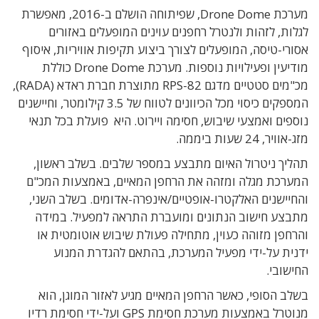
מערכת Drone Dome, שפיתוחה הושלם ב-2016, מאפשרת
לגלות, לזהות ולנטרל רחפנים עוינים המופעלים באזורים
אסורי-טיסה, המופעלים לצורך ביצוע תקיפות אוויריות, איסוף
מודיעין ופעילויות נוספות. מערכת Drone Dome כוללת
מכ"מים סטטיים מדגם RPS-82 מתוצרת חברת ראדא (RADA),
המספקים כיסוי מכל הכיוונים לטווח של 3.5 קילומטר, וחיישנים
נוספים ואמצעי שיבוש, חסימה ויירוט. היא פועלת בכל תנאי
מזג-אוויר, 24 שעות ביממה.
תהליך ניטרול האיום מתבצע במספר שלבים. בשלב ראשון,
המערכת מגלה ומזהה את הרחפן המאיים, באמצעות המכ"ם
והחיישנים האלקטרו-אופטיים/אינפרה-אדומים. בשלב השני,
מתבצע חישוב הנתונים ומועברת התראה למפעיל. במידה
והרחפן מזוהה כעוין, מתחילה פעולת שיבוש אוטומטית או
ידנית על-ידי מפעיל המערכת, בהתאם להגדרת המנוע
החישובי.
בשלב הסופי, כאשר הרחפן המאיים מגיע לאזור המוגן, הוא
מנוטרל באמצעות מערכת חסימת GPS ועל-ידי חסימת רדיו