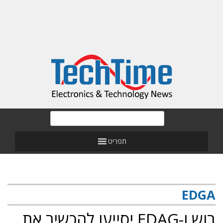
תפריט
EDGA
בוש ו-EDAG יסייעו להכשיר את