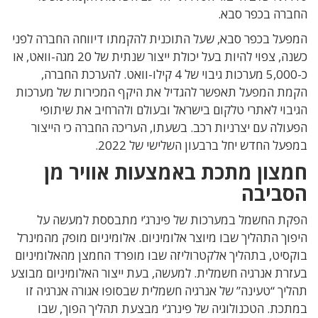
החברה בכפר סבא.
המפעל בכפר סבא, שעל התוכנית להקמתו דיווחה החברה לפני
כשנה, צפוי להיות בעל יכולת ייצור שנתית של 20 מגה-וואט, או
כ-5,000 מערכות גיבוי של 4 קילו-וואט. להערכת החברה,
הקמת המפעל תאפשר להגדיל את היקף המכירות של מערכות
הגיבוי לאתרי טלקום בישראל ובעולם ולהרחיב את שיתופי
הפעולה עם יצרניות רכב. בשעתו, העריכה החברה כי הייצור
במפעל החדש יחל ברבעון השלישי של 2022.
חמצון מתכת באמצעות אוויר מן
הסביבה
הפקת החשמל במערכות של פינרג’י מתבססת למעשה על
היפוך התהליך שבו מיוצר אלומיניום. אלומיניום מופק מהמינרל
בוקסיט, בתהליך אלקטרוליזה שבו מופרד החמצן מהאלומיניום
בעזרת אנרגיה חשמלית. למעשה, בעת ייצור האלומיניום מבוצע
תהליך “טעינה” של אנרגיה חשמלית שבסופו אגורה אנרגיה זו
במתכת. הטכנולוגיה של פינרג’י מבצעת תהליך הפוך, שבו