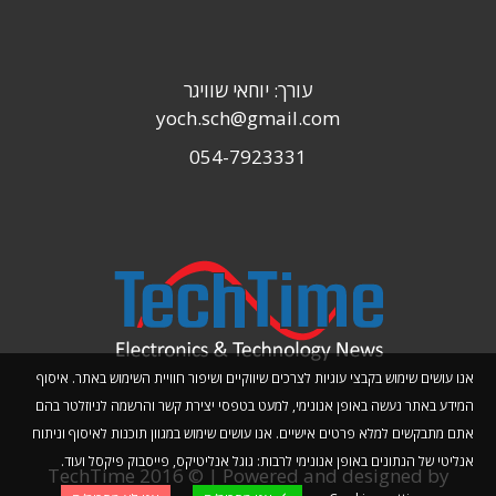
עורך: יוחאי שוויגר
yoch.sch@gmail.com
054-7923331
אנו עושים שימוש בקבצי עוגיות לצרכים שיווקיים ושיפור חוויית השימוש באתר. איסוף
המידע באתר נעשה באופן אנונימי, למעט בטפסי יצירת קשר והרשמה לניוזלטר בהם
אתם מתבקשים למלא פרטים אישיים. אנו עושים שימוש במגוון תוכנות לאיסוף וניתוח
אנליטי של הנתונים באופן אנונימי לרבות: גוגל אנליטיקס, פייסבוק פיקסל ועוד.
TechTime 2016 © | Powered and designed by