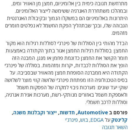
מתרחשת תגובה כימית בין אלומיניום, חמצן מן האוויר ומים,
ובמהלכו משתחררת האנרגיה ששימשה לייצור האלומיניום.
היתרונות באלומיניום הם במשקלו הנמוך ובקיבולת האנרגטית
הגבוהה שלו, ובכך שבתהליך הפקת החשמל לא נפלטים חומרים
מזהמים.
הבדל מהותי בין הסוללות של פינרג’י לסוללות רגילות הוא מקור
החמצן: בסוללות רגילות החמצן אגור בתוך הקתודה באמצעות
חומר הקושר את החמצן כדוגמת פחמן או מנגן. המבנה הזה
הופך את הסוללות לכבדות, יקרות ומזהמות. בסוללה של פינרג’י
הקתודה היא ממברנה הסופחת חמצן מהאוויר שבסביבה. על
בסיס הטכנולוגיה הזו מפתחת פינרג’י שלושה קווי מוצר לשלושה
שוקי יעד שונים: מערכות גיבוי למקרה של הפסקות חשמל
ולאספקת חשמל באזורים מנותקי-רשת, מערכות אגירת אנרגיה,
וסוללות לרכב חשמלי.
פורסם ב
Automotive
,
חדשות
,
ייצור וקבלנות משנה
,
קלינטק
על
EDGA
,
בוש
,
פינרג'י
השאר תגובה