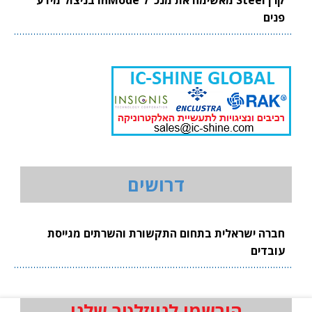
קרן Steel מאשימה את מנכ"ל InMode בניצול מידע
פנים
דרושים
חברה ישראלית בתחום התקשורת והשרתים מגייסת
עובדים
הירשמו לניוזלטר שלנו