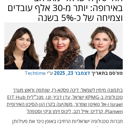
באירופה: יותר מ-30 אלף עובדים
וצמיחה של כ-5% בשנה
פורסם בתאריך
דצמבר 23, 2025
ע"י
Techtime
בתמונה מימין לשמאל: דינה פסקא-רז, שותפה וראש מערך
טכנולוגיה ב-KPMG ישראל, עדן דביר-זנו, מנכ״לית EIT Hub
Israel ו-אל טאיטו שפרוך, משקיעה בקרן הון-הסיכון האירופית
Planven. קרדיט: אייל רגב, לינוס זימן וניקי וסטפהל
חברות טכנולוגיה ישראליות הרחיבו באופן ניכר את פעילותן