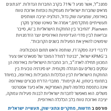
סמנכ״ל, אשר מגיע ל־71% בקרב החברות הגדולות. “הנתונים
מראים שחברות ישראליות מעמיקות נוכחות ארוכת טווח
באירופה, שמציעה שוק גדול, רגולציה יציבה ושותפים
תעשייתיים מתקדמים,” אמרה אל טאיטו שפרוך מקרן
Planven. “החיבור בין החוזקות הישראליות ב־AI, סייבר
ובריאות לבין סדרי העדיפויות האירופיים יוצר הזדמנויות
שימשיכו להאיץ את הפעילות בשנים הקרובות".
לדברי דינה פסקה־רז, שותפה וראש תחום הטכנולוגיה
ב־KPMG ישראל, “בניגוד למודל המוכר של סטארט־אפ צעיר
המכוון תחילה לארה״ב, רוב החברות הישראליות באירופה הן
עסקים בשלים עם הנהלה מקומית. יש סינרגיה טבעית בין
החוזקות הישראליות לבין הכלכלות המובילות באירופה, במיוחד
בתחומי ביטחון, AI וקיימות". מחברי הדו"ח סבורים שאירופה
אינה נתפסת כחלופה לשוק האמריקאי, אלא כיעד אסטרטגי
משלים. הוא מאפשר לחברות ישראליות לבנות פעילות עמוקה,
יציבה וארוכת טווח בלב הכלכלה האירופית.
פורסם ב
חדשות
,
מחקרים ונתוני שוק
,
תעשייה ישראלית