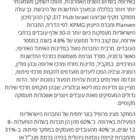
באירופה בשלוש השנים האחרונות, והפכו לשחקן משמעותי
יותר ויותר בכלכלה ובמערך החדשנות של היבשת. כך עולה
ממחקר מקיף שביצעו EIT Hub Israel, קרן ההון־סיכון
Planven וחברת הייעוץ KPMG. לפי הדו"ח, החברות
הישראליות מעסיקות כיום יותר מ-30 אלף עובדים ברחבי
אירופה, עם קצב גידול ממוצע של 4.8% בשנה במספר
העובדים. מרבית החברות פועל במדינות האיחוד האירופי,
כאשר גרמניה, ספרד וצרפת משמשות כמרכזי החדשנות
המרכזיים. במקביל, מדינות מזרח ומרכז אירופה ובהן פולין,
רומניה וצ’כיה הפכו ליעדים מועדפים להקמת מרכזי פיתוח,
הנדסה ושירותים בזכות עלויות תפעול נמוכות יותר. הדוח
מציין גם מדינות כמו ליטא ובולגריה, שבהן מוקמים מרכזי שירות
גדולים המעסיקים מאות עובדים ויוצרים אשכולות תעסוקה
מקומיים.
המחקר מציג פרופיל בוגר יחסית של החברות הישראליות
הפעילות באירופה. כ־60% מהן הן חברות בשלות הפועלות 8-
12 שנים, וכ־40% מהעובדים מועסקים במחקר ופיתוח. ב-31%
מהחברות קיימת נוכחות ניהולית בכירה ברמת מנכ״ל או