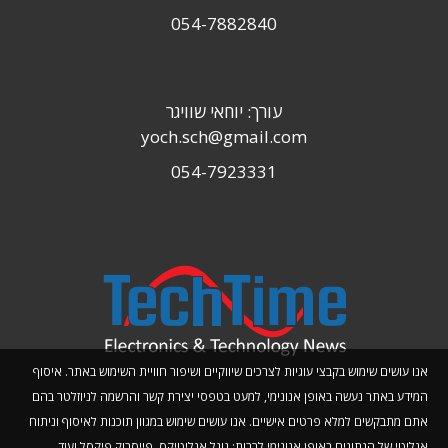
054-7882840
עורך: יוחאי שוויגר
yoch.sch@gmail.com
054-7923331
אנו עושים שימוש בקבצי עוגיות לצרכים שיווקיים ושיפור חוויית השימוש באתר. איסוף
המידע באתר נעשה באופן אנונימי, למעט בטפסי יצירת קשר והרשמה לניוזלטר בהם
אתם מתבקשים למלא פרטים אישיים. אנו עושים שימוש במגוון תוכנות לאיסוף וניתוח
אנליטי של הנתונים באופן אנונימי לרבות: גוגל אנליטיקס, פייסבוק פיקסל ועוד.