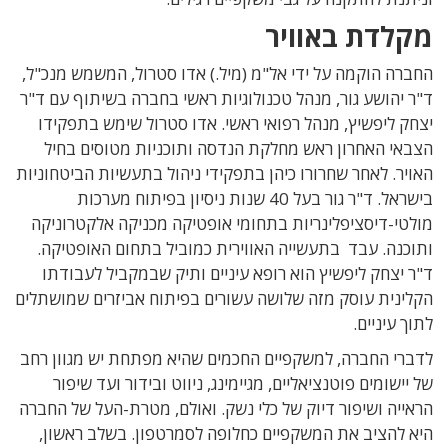
מקלדת באוויר
החברה הוקמה על ידי אל"מ (מיל.) אדו סטרול, המשמש מנכ"ל,
ד"ר יהושע גור, מנהל טכנולוגיות ראשי בחברה בשיתוף עם ד"ר
יצחק ליפשיץ, מנהל רפואי ראשי. אדו סטרול שימש בתפקידו
הצבאי האחרון ראש מחלקת הנדסה ותוכניות מטוסים בחיל
האויר. לאחר שחרורו כיהן בתפקידי ניהול בתעשיות הביטחוניות
בישראל. ד"ר גור בעל 40 שנות ניסיון בפיתוח מערכות
מולטי-דיסציפלינריות בתחומי אופטיקה מכניקה אלקטרוניקה
ותוכנה. עבד בתעשייה האווירית כמוביל בתחום האופטיקה.
ד"ר יצחק ליפשיץ הוא רופא עיניים ותיק שבמקביל לעבודתו
הקלינית עוסק מזה שלושה עשורים בפיתוח אביזרים שמושתלים
לתוך עיניים.
לדברי החברה, למשקפיים החכמים שהיא מפתחת יש מגוון רחב
של יישומים פוטנציאליים, מגיימינג, ניווט ובידור ועד שיפור
הראייה ושיפור דיוק של כלי נשק. ואולם, מטרת-העל של החברה
היא להציב את המשקפיים כחלופה לסמרטפון. בשלב ראשון,