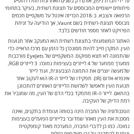
על ידי חברת ניפון, אולם רק בשנים האחרונות החלו להופיע
פיתוחים יישומיים המבוססים על תצוגת רשתית, בעיקר בתחומי
הרפואה והצבא.
ב-2018 הכריזה אינטל על משקפיים חכמים
מבוססי תצוגת-רשתית בשם Vaunt, אך הודיעה על זניחת
הפרויקט לאחר מספר חודשים בלבד.
האתגר המשמעותי בתצוגת רשתית הוא המעקב אחר תנועות
העין. המקרן חייב להיות מסונכרן כל הזמן עם מרכז הראייה כדי
שהתמונה לא תצא מפוקוס. המשקפיים של EyeJets מורכבות
ממערך ממוזער של 4 לייזרים בעצימות נמוכה: 3 לייזרים RGB,
שלמעשה יוצרים את התמונה הצבעונית, ועוד לייזר
אינפרא-אדום (IR). תפקידו של לייזר ה-IR הוא לעקוב אחר
תנועת העין ולאפשר לשלושת הלייזרים האחרים להתכוונן
בהתאם. לייזר ה-IR מתמקד בכלי הדם של העין, מה שמגביר את
רמת הדיוק של העקיבה.
הטכנולוגיה של החברה הינה בטוחה ועומדת בתקנים, ואינה
מסכנת את העין מאחר שמדובר בלייזרים הפועלים בעצימות
נמוכה. כמו כן לדברי החברה, המערכת מאוד קומפקטית
וניתנת להתקנה על גבי משקפיים רגילים.