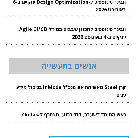
וובינר סינופסיס ל-Design Optimization יתקיים ב-6
באוגוסט 2026
וובינר סינופסיס לתכנון שבבים במודל Agile CI/CD
יתקיים ב-4 באוגוסט 2026
אנשים בתעשייה
קרן Steel מאשימה את מנכ"ל InMode בניצול מידע
פנים
ראש המוסד לשעבר, דוד ברנע, מצטרף ל-Ondas