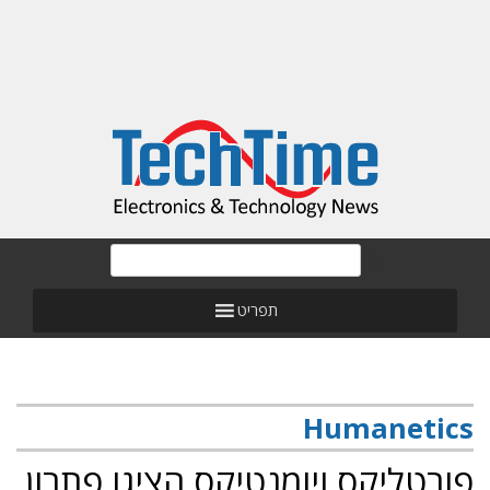
תפריט
Humanetics
פורטליקס ויומנטיקס הציגו פתרון