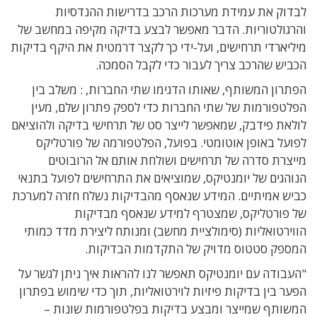
לבדוק את עמידת מערכות הרכב בדרישות ההנדסיות
והרגולטוריות. הדבר מאפשר לבצע בדיקה מקיפה במחשב של
מיליארדי תרחישים, ועל-ידי כך לקצר דרמטית את היקף בדיקות
הכביש שהרכב צריך לעבור כדי לקבל הסמכה.
הפתרון המשותף, שאותו הדגימו שתי החברות, : משלב בין
הפלטפורמות של שתי החברות כדי לספק פתרון שלם, מעין
לולאת פידבק, שמאפשר לייצר סט של תרחישי בדיקה ולהוציאם
לפועל באופן אוטומטי. בפועל, הפלטפורמה של פורטליקס
מייצרת סדרה של תרחישים ושולחת אותם אל הרובוטים
הנוהגים של יומנטיקס, שמוציאים את התרחישים לפועל בתנאי
כביש אמיתיים. המידע שנאסף מהבדיקות נשלח חזרה למערכת
של פורטליקס, שמצטרף למידע שנאסף מבדיקות
הווירטואליות (סימולציית מחשב) ומנותח ליצירת מדד כמותי
המספק סטטוס מדויק של התקדמות הבדיקות.
"העבודה עם יומנטיקס תאפשר לנו להראות איך ניתן לגשר על
הפער בין בדיקות פיזיות לוירטואליות, תוך כדי שימוש בפתרון
המשותף שמייצר ומבצע בדיקות בפלטפורמות שונות –