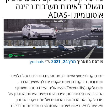
משולב לאימות מערכות נהיגה
אוטונומית ו-ADAS
פורסם בתאריך
מרץ 24, 2021
ע"י
yochais
יומנטיקס (Humanetics), מהספקים הגדולים בעולם לציוד
ופתרונות בדיקות בטיחות אקטיביות לתעשיית הרכב,
ופורטליקס (Foretellix) הישראלית הציגו פתרון משותף
המשלב את פלטפורמת יצירת התרחישים ואימות התכנון של
פורטליקס ואת הרובוטים הנוהגים של יומנטיקס. הפתרון
מאפשר לבצע באופן שיטתי ואוטומטי סימולציות ומבדקים