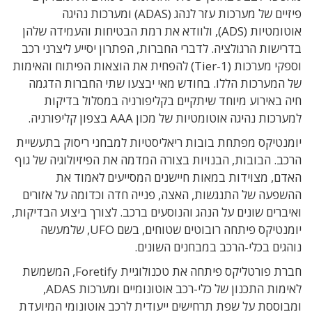
פיזיים של
מערכות עזר לנהג (ADAS) ומערכות נהיגה
אוטומטיות (ADS), ולוודא את רמת הבטיחות והעמידה שלהן
בדרישות הרגולציה. לדברי החברות, הפתרון
יסייע ליצרני רכב
וספקי מערכות (Tier-1)
להפחית את הוצאות הפיתוח והאימות
של המערכות הללו. בחודש מאי יבצעו שתי החברות הדגמה
חיה באירוע מיוחד שיתקיים בקליפורניה במסלול בדיקות
למערכות נהיגה אוטומטיות של מכון
AAA
בצפון קליפורניה.
יומנטיקס מפתחת בובות ריאליסטיות למבחני ריסוק בתעשיית
הרכב. הבובות, הבנויות בצורה המדמה את הפיזיולוגיה של גוף
האדם, מצוידות במאות חיישנים המסייעים לאמוד את
ההשפעה של התנגשות, האצה, פנייה חדה וכדומה על אזורים
ואיברים שונים על הנהג והנוסעים ברכב. לצורך ביצוע הבדיקות,
יומנטיקס פיתחה רובוטים שטוחים, בשם UFO, שלמעשה
נוהגים בכלי-הרכב במבחנים השונים.
חברת פורטליקס פיתחה את טכנולוגיית Foretify, המשמשת
לאימות התכנון של כלי-רכב אוטונומיים ומערכות ADAS,
ומבוססת על שפת תרחישים ייעודית לרכב אוטונומי המיועדת