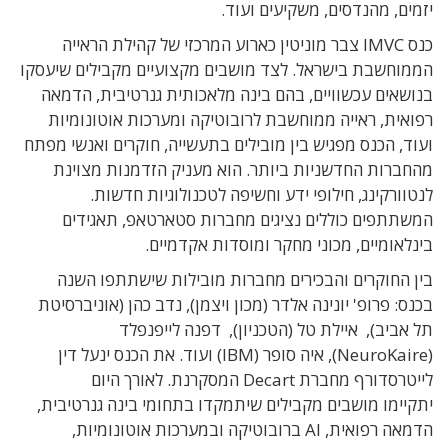
יזמים, מהנדסים, משקיעים ועוד.‏
כנס IMVC צבר מוניטין כארוע המרכזי של קהילת הראייה
הממוחשבת בישראל. לצד מושבים מקצועיים מקבילים שיעסקו
בנושאים עכשוויים, בהם בינה מלאכותית גנרטיבית, הדמאה
רפואית, ראייה ממוחשבת לרובוטיקה ומערכות אוטונומיות
ועוד, הכנס מפגיש בין מובילים בתעשייה, חוקרים ואנשי מפתח
מהחברות החדשניות ביותר. הוא מעניק הזדמנות מצוינת
לנטוורקינג, חילופי ידע וחשיפה לטכנולוגיות חדשות.
המשתתפים כוללים נציגים מחברות סטארטאפ, תאגידים
בינלאומיים, מכוני מחקר ומוסדות אקדמיים.
בין החוקרים והבכירים מחברות מובילות שישתתפו השנה
בכנס: פרופ' יונינה אלדר (מכון ויצמן), נדב כהן (אוניברסיטת
תל אביב), איילת טל (הטכניון), דפנה לייפנפלד
(NeuroKaire), איה סופר (IBM) ועוד. את הכנס ינעל דין
לייטרסדורף מחברת Decart המסקרנת. לאורך היום
יתקיימו מושבים מקבילים שיתמקדו בתחומי בינה גנרטיבית,
הדמאה רפואית, AI ברובוטיקה ובמערכות אוטונומיות,