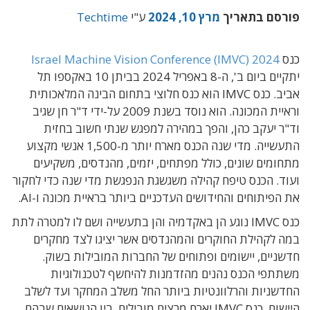
פורסם בתאריך
מרץ 10, 2024
ע"י
Techtime
כנס
יתקיים ביום ב', ה-8 באפריל ‏‏2024 בביתן 10 באקספו תל
אביב.‏ כנס IMVC‏ הוא כנס חלוצי בתחום הבינה המלאכותית
וראיית המכונה. הוא נוסד בשנת 2009 על-ידי ד"ר חן ‏שגיב
וד"ר יעקב כהן, והפך במהירה למפגש שנתי חשוב בחזית
התעשייה. מדי שנה הכנס מארח יותר מ-1,500 אנשי מקצוע
מתחומים שונים, כולל מפתחים, יזמים, מהנדסים, משקיעים
ועוד.‏ הכנס טיפח קהילה משגשגת הנפגשת מדי שנה כדי לחקור
את הפיתוחים והחידושים העדכניים ביותר ‏בראיית מכונה ו-‏AI‏.‏
כנס‎ IMVC ‎נוגע הן באקדמיה והן בתעשייה ושם לו למטרה לתת
במה לקהילת החוקרים והמהנדסים ‏אשר יציגו לצד מחקרים
חדשניים, יישומים ופתוחים של החברות המובילות בשוק.
משתתפי הכנס נהנים ‏מהזדמנות להיחשף לטכנולוגיות
החדשניות והרלוונטיות ביותר החל משלב המחקר ועד לשלב
היישום.‏ כנס IMVC‏ יארח מרצים מובילים. בין הנושאים שבהם