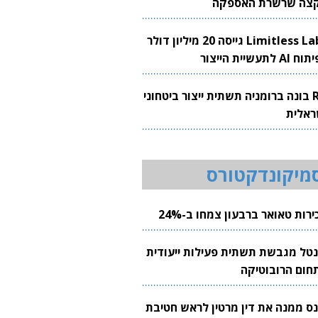
צה שרשרת האספקה
Limitless Labs גייסה 20 מיליון דולר
AI לתעשיית הייצור
RH בונה ברומניה תשתית ייצור ביטחוני
ראלית
מיקונדקטורס
רות טאואר ברבעון צמחו ב-24%
נטל מגבשת תשתית פעילות ייעודית
חום הרובוטיקה
נס ממנה את דין מרטין לראש חטיבת