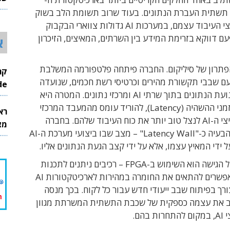
26
Inferen – תשתית העברת הנתונים. בעוד שרוב תשומת הלב בשוק
מופנית למאיצי העיבוד עצמם, במערכות AI גדולות צווארי הבקבוק
ם דווקא בזרימת המידע בין השרתים, המאיצים, הזיכרון
א
פתרון של סיליקום. החברה פיתחה פלטפורמה המשלבת
כיבי FPGA עם שבבי תקשורת מהירים וכרטיסי רשת חכמים, שנועדה
InMode
להאיץ את תנועת הנתונים בתוך שרתי AI ומרכזי נתונים. המטרה היא
להפחית את זמני ההשהיה (Latency), להוריד עומס מהמעבד המרכזי
רא
ולאפשר למאיצי ה-AI לנצל טוב יותר את כוח העיבוד שלהם. בחברה
מצט
מתארים את הבעיה כ-"Latency Wall" – מצב שבו ביצועי מערכת ה-AI
ל ידי המאיץ עצמו, אלא על ידי קצב הגעת הנתונים אליו.
יתרון נוסף של הגישה הוא השימוש ב-FPGA – רכיבים ניתנים לתכנות
מחדש – המאפשרים להתאים את החומרה במהירות לארכיטקטורות AI
ורך בפיתוח שבב ייעודי חדש עבור כל לקוח. בכך מנסה
ב את עצמה כספקית של שכבת התשתית המשרתת מגוון
בהם.