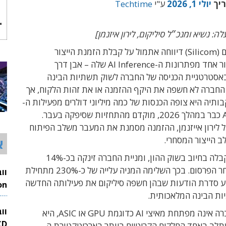
ריך
יולי 1, 2026
ע"י
Techtime
: נשיא ומנכ״ל סיליקום, לירון איזנמן]
חברת סיליקום (Silicom) דיווחה אתמול על קבלת הזמנת הייצור
הראשונה עבור אחד מפתרונות ה-AI Inference שלה – אבן דרך
סטרטגיית הכניסה של החברה לשוק תשתיות הבינה
החברה לא חשפה את היקף ההזמנה או את זהות הלקוח, אך
ותיה היא צופה הכנסות של כמה מיליוני דולרים מפעילות ה-
AI Inference כבר במהלך 2026, מוקדם מהתחזיות שסיפקה בעבר.
 לירון אייזנמן, ההזמנה מסמנת את המעבר משלב הפיתוח
 הייצור המסחרי.
א
ההודעה התקבלה בחיוב בשוק ההון, ומניית החברה זינקה בכ-14%
במסחר שלאחר הפרסום. בכך השלימה המניה עלייה של כ-230% מתחילת
ע סדרת הודעות שבהן חשפה סיליקום את פעילותה החדשה
ת הבינה המלאכותית.
26
וו
למרות שהחברה אינה מפתחת מאיצי AI כדוגמת GPU או ASIC, היא
ב באחד החלקים הקריטיים ביותר בארכיטקטורת ה-