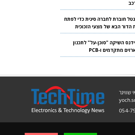
כב
נטל חוברת לחברה סינית כדי לפתח
 הדור הבא של מצעי הזכוכית
בבים
ידנס השיקה "סוכן-על" לתכנון
זים מתקדמים ו-PCB
י שוויגר
yoch.
054-7