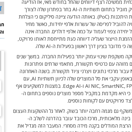
ית ממשיכה רצף דיווחים שהחל בחודש מאי, אז הודיעה
ד
החברה כי ספק מוביל בתחום תשתיות ה-AI בחר בפתרון שלה לצורך
פרויקט הוכחת היתכנות (PoC). באותה הודעה ציינה סיליקום כי הצלחת
ה להוביל לפריסה של עשרות אלפי יחידות, כאשר מחיר
חב
 יחידה צפוי לעמוד על כמה אלפי דולרים. החברה אינה
וה
זמנת הייצור שעליה דיווחה כעת מתייחסת לאותו פרויקט,
כי מדובר בציון דרך ראשון בפעילות ה-AI שלה.
ה משקפת שינוי עמוק יותר בפעילות החברה. במשך שנים
ם מזוהה עם כרטיסי תקשורת, מתאמי שרתים ופתרונות
Networking עבור מרכזי נתונים ויצרני ציוד תקשורת. בשנה האחרונה
היא מרחיבה באופן עקבי את סל המוצרים שלה לכיוון תשתיות AI, עם
פתרונות AI NIC, SmartNIC, FPGA ו-Edge AI. במצגות למשקיעים אף
 כי היא מקדמת במקביל מספר מוצרים נוספים בתחום ה-
משקף גם מגמה רחבה יותר בשוק. לאחר גל ההשקעות העצום
 בינה מלאכותית, מרכז הכובד עובר בהדרגה לשלב ה-
Inferen – הרצת המודלים בקנה מידה מסחרי. המעבר הזה מגדיל את