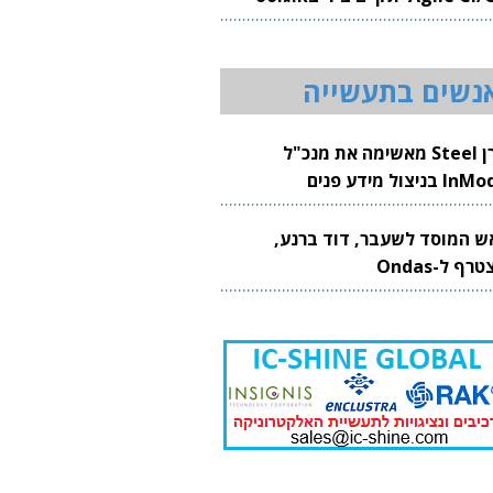
20
נשים בתעשייה
קרן Steel מאשימה את מנכ"ל
 בניצול מידע פנים
ש המוסד לשעבר, דוד ברנע,
רף ל-Ondas