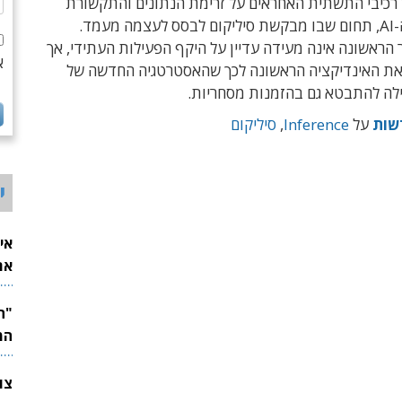
רכיבי התשתית האחראים על זרימת הנתונים והתקשורת
בתוך שרתי ה-AI, תחום שבו מבקשת סיליקום לבסס לעצמה מעמד.
 הראשונה אינה מעידה עדיין על היקף הפעילות העתידי, אך
א
ת האינדיקציה הראשונה לכך שהאסטרטגיה החדשה של
ה להתבטא גם בהזמנות מסחריות.
שות
על
Inference
,
סיליקום
י
אי
את
לש
המ