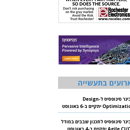
רועים בתעשייה
וובינר סינופסיס ל-Design
Optimization יתקיים ב-6 באוגוסט
20
בינר סינופסיס לתכנון שבבים במודל
Agile CI/CD יתקיים ב-4 באוגוסט