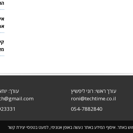
הר
אי
את
לש
קי
מאר
עורך ראשי: רוני ליפשיץ
עורך: יוחא
sch@gmail.com
roni@techtime.co.il
923331
054-7882840
שימוש באתר. איסוף המידע באתר נעשה באופן אנונימי, למעט בטפסי יצירת קשר