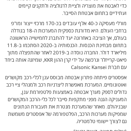
כדי לאבטח את מוצריה ולציית לרגולציה ולתקנים קיימים
ועתידיים בתחום אבטחת הסייבר.
מורלי מעסיקה כ-40 אלף עובדים בכ-170 מרכזי ייצור ומו"פ
ברחבי העולם. היא מדורגת כספקית המערכות ה-18 בגודלה
בעולם, אך הציבה באחרונה יעד להתברג לחמישייה הראשונה
בתחום מבחינת הכנסות. הכנסותיה ב-2020 הסתכמו ב-11.8
מיליארד דולר. החברה נוסדה ב-2019 לאחר שהתפצלה מתוך
פיאט-קרייזלר ונרכשה על ידי קרן ההון KKR, שמיזגה אותה ביחד
עם חברת Calsonic Kansei
אפסטרים פיתחה פתרון אבטחה מבוסס ענן לכלי-רכב מקושרים
ואוטונומיים. המערכת מאפשרת ליצרניות רכב ולמנהלי ציי רכב
גדולים לספק מערך אבטחה באמצעות פלטפורמת ענן,
המעניקה הגנה מפני מתקפות סייבר לכל כלי-הרכב המקושרים
שבניהולם. מאחר שהמערכת מנטרת את תעבורת הנתונים
שמפיקות מערכות הרכב, הפלטפורמה של אפסטרים משמשת
גם לצורך יישומי טלמטריה.