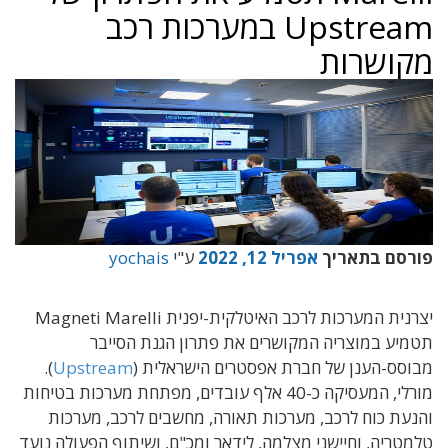
Upstream במערכות רכב
מקושרות
פורסם בתאריך
אפריל 12, 2022
ע"י
yochais
יצרנית המערכות לרכב האיטלקית-יפנית Magneti Marelli
תטמיע במוצריה המקושרים את פתרון הגנת הסייבר
מבוסס-הענן של חברת אפסטרים הישראלית (
Upstream
).
מורלי, המעסיקה כ-40 אלף עובדים, מפתחת מערכות בטיחות
והנעת כוח לרכב, מערכות תאורה, מחשבים לרכב, מערכות
טלמטריה, וחיישני מצלמה, לידאר ומכ"ם, ושיתוף הפעולה נועד