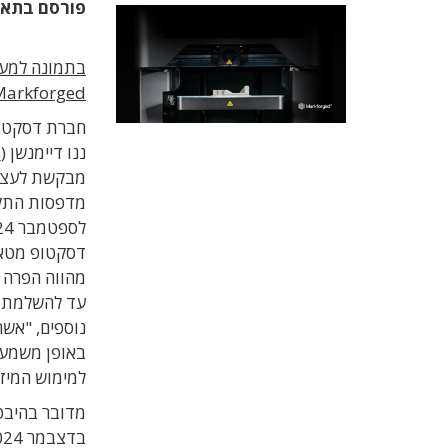
פורסם בתא
Markforged
חברת דסקטופ
ננו דיימנשן (
n
מבקשת לעצור 
מדפסות התל
דסקטופ מטאל
מהווה הפרה ל
עד להשלמת המ
נוספים, "אשר
באופן משמעות
למימוש המיזו