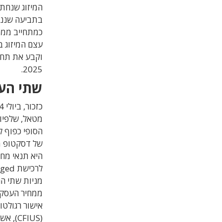
המיזוג שנחתם
בתביעה שננו 
כמתחייב ממנה
עצם המיזוג ב
וקבע את תחי
2025.
שתי העס
הסופי כפוף ל
של דסקטופ מט
מניות שתי ה
ממחיר העסקא
אישור רגולטו
(CFIUS), אשר מאשרת מכירת חברות אמריקאיות לידיים זרות.