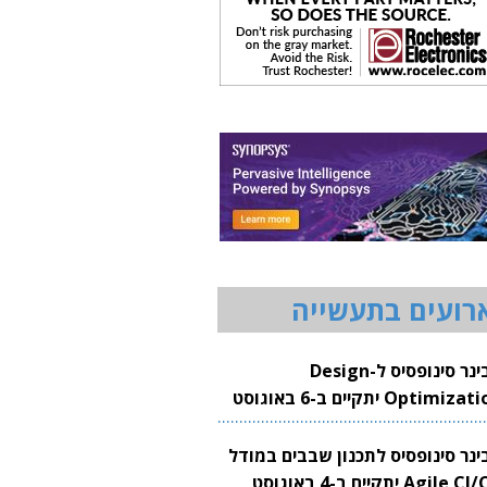
רועים בתעשייה
וובינר סינופסיס ל-Design
Optimization יתקיים ב-6 באוגוסט
20
בינר סינופסיס לתכנון שבבים במודל
Agile CI/CD יתקיים ב-4 באוגוסט