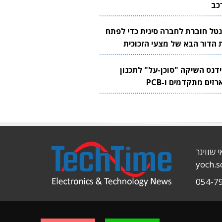
כב
נטל חוברת לחברה סינית כדי לפתח
 הדור הבא של מצעי הזכוכית
בבים
ידנס השיקה "סוכן-על" לתכנון
זים מתקדמים ו-PCB
י שוויגר
yoch.
054-7