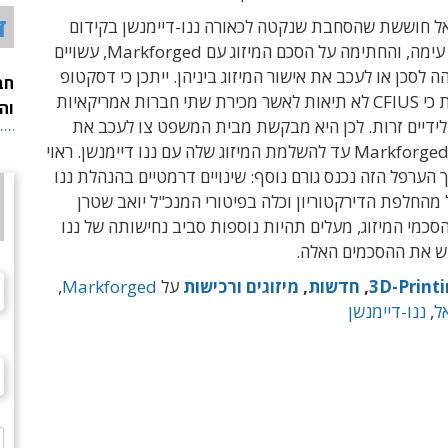
ד
 חוששת שהסחבת שנקטה לכאורה ננו-דיימנשן בקידום
אישור המיזוג עימה, והחתימה על הסכם המיזוג עם Markforged, עשויים
ה לסכן או לעכב את אישור המיזוג ביניהן. ייתכן כי דסקטופ
חב
מטאל חוששת כי CFIUS לא תיאות לאשר מכירת שתי חברות אמריקאיות
וה
לידיים זרות. לכן היא מבקשת מבית המשפט צו לעכב את
יישום עסקת Markforged עד להשלמת המיזוג שלה עם ננו דיימנשן. ראוי
ך הערפל הזה נכנס גורם נוסף: שינויים דרמטיים בהנהלת ננו
 מהחלפת הדירקטוריון וכלה בפיטורי המנכ"ל יואב שטרן
סכמי המיזוג, מעלים תהיות נוספות סביב נחישותה של ננו
ש את ההסכמים האלה.
3D-Print
,
חדשות
,
מיזוגים ורכישות
על
Markforged
,
ל
,
ננו-דיימנשן