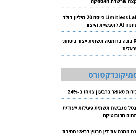
צה שרשרת האספקה
Limitless Labs גייסה 20 מיליון דולר
AI לתעשיית הייצור
RH בונה ברומניה תשתית ייצור ביטחוני
ראלית
מיקונדקטורס
רות טאואר ברבעון צמחו ב-24%
נטל מגבשת תשתית פעילות ייעודית
חום הרובוטיקה
נס ממנה את דין מרטין לראש חטיבת