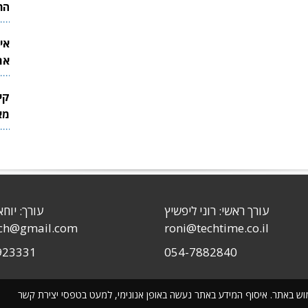
הר
אי
את
לש
קי
מאר
עורך ראשי: רוני ליפשיץ
עורך: יוחא
sch@gmail.com
roni@techtime.co.il
923331
054-7882840
שימוש באתר. איסוף המידע באתר נעשה באופן אנונימי, למעט בטפסי יצירת קשר