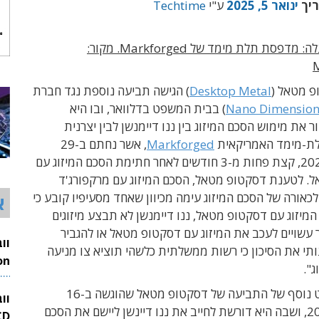
ריך
ינואר 5, 2025
ע"י
Techtime
בתמונה למעלה: מדפסת תלת מימד של Markforged. מקור:
 מטאל (
Desktop Metal
) הגישה תביעה נוספת נגד חברת
Nano Dimensio
) בבית המשפט בדלוואר, ובו היא
את מימוש הסכם המיזוג בין ננו דיימנשן לבין יצרנית
ת-מימד האמריקאית
Markforged
, אשר נחתם ב-29
לספטמבר 2024, קצת פחות מ-3 חודשים לאחר חתימת הסכם המיזוג עם
. לטענת דסקטופ מטאל, הסכם המיזוג עם מרקפורג'ד
כאורה של הסכם המיזוג עימה מכיוון שאחד מסעיפיו קובע כי
א
יזוג עם דסקטופ מטאל, ננו דיימנשן לא תבצע מיזוגים
 עשויים לעכב את המיזוג עם דסקטופ מטאל או להגביר
י את הסיכון כי רשות ממשלתית כלשהי תוציא צו מניעה
ג".
26
מדובר בהיבט נוסף של התביעה של דסקטופ מטאל שהוגשה ב-16
וו
בדצבמר 2024, ושבה היא דורשת לחייב את ננו דיינשן ליישם את הסכם