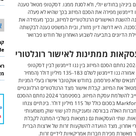
 ביניהן בחודש יולי, ולא לסגת ממנו. דסקטופ מטאל טענה
26
דיימנשן מפירה את הסכם המיזוג בכך שהיא לא פעלה
 להשגת האישורים הרגולטוריים למיזוג, ובכך מעמידה את
א
סכנה. היא דרשה דיון מזורז, ובית המשפט נענה לבקשתה
לת הדיונים בתביעה לשבוע האחרון של חודש פברואר
InMode
קאות ממתינות לאישור רוגלטורי
כזכור, ביולי 2024 נחתם הסכם המיזוג בין ננו דיימנשן לבין דסקטופ
רא
מטאל, שלפיו אמורה ננו דיימנשן לשלם 135-183 מיליון דולר (המחיר
מצט
תנאים שלא פורסמו). בחודש אוקטובר אישרו בעלי המניות
אל את המיזוג. קבלת אישור מצד הרגולטורים הרלוונטיים
היא תנאי מחייב להשלמת עסקת המיזוג. בספטמבר 2024 נחתם ההסכם
לרכישת Markforged בסכום כולל של 115 מיליון דולר. בינתיים צנחו
חברות האלה בבורסה ומעניקות להן שווי שוק משמעותי
ות. שתי העסקאות גם נמצאות בשלבי המתנה לקבלת
רי אחרון, מצד הוועדה להשקעות זרות של ארצות הברית