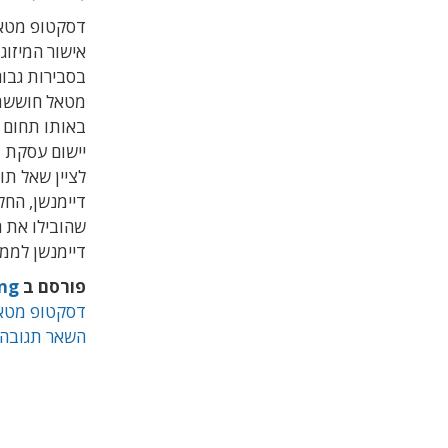
דסקטופ מטאל
בסבירות גבוה
באותו תחום 
לציין שאל תו
דיימנשן, החל
שהובילו את ה
דיימנשן לממ
פורסם ב
ing
דסקטופ מטא
השאר תגובה