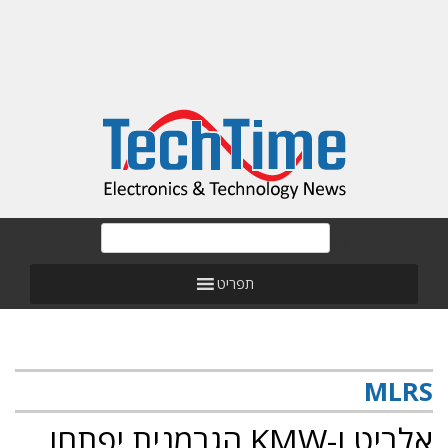
תפריט
MLRS
אלביט ו-KMW הגרמנית יפתחו