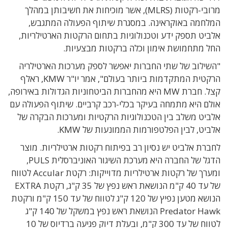
מרובי-רקטות (MLRS), אשר מוכיחות את חשיבותן במהלך
המלחמה באוקראינה. במסגרת שיתוף הפעולה המתגבש,
אלביט תספק ידע וטכנולוגיות בתחום הרקטות הארטילריות,
החל מתחמושת אימון וכלה ברקטות מבצעיות.
"השילוב של שתי החברות יאפשר לספק מערכות הארטילריה
הרקטית המתקדמות ביותר בעולם", אמר יו"ר KMW, ראלף
קצל. חברת MW היא מהחברות הביטחוניות הגדולות באירופה,
אולם היא מתמחה בעיקר בכלי-רכב קרביים. שיתוף הפעולה עם
אלביט משלב בין הטכנולוגיות הרקטיות ומערכות הבקרה של
אלביט, לבין הפלטפורמות הממונעות של KMW.
לחברת אלביט יש נסיון רב בפיתוח רקטות ארטילריות. מוצר
הדגל של החברה היא מערכת השיגור האוניברסלית PULS,
ומערך של רקטות ארטילריות מדוייקות: רקטת Accular לטווח
של עד 40 ק"מ הנושאת ראש נפץ של 35 ק"ג, רקטת EXTRA
הנושא מטען נפיץ של 120 ק"ג לטווח של עד 150 ק"מ ורקטת
Predator Hawk הנושאת ראש נפץ במשקל של 140 ק"ג
לטווח של עד 300 ק"מ, ובעלת דיוק פגיעה ברדיוס של 10