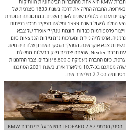
חברת KMW היא אחת מהחברות הביטחוניות הוותיקות
באירופה. החברה החלה את דרכה בשנת 1833 כיצרנית של
קטרים ועברה גלגולים שונים לאורך השנים. במתכונתה הנוכחית
היא החלה לפעול בשנת 1999 ומילאה תפקיד מרכזי בפיתוח
וייצור פלטפורמות כבדות, דוגמת טנקי ליאופרד של צבא
גרמניה, ארטילריה ניידת ומערכות נ"מ ניידות הנמצאות כיום
בשירות צבא אוקראינה. המהלך העסקי האחרון שלה היה מיזוג
עם חברת Nexter, שהיתה יצרנית נשק בבעלות ממשלת
צרפת. כיום החברה מעסיקה כ-8,800 עובדים. צבר ההזמנות
שלה מסתכם בכ-10.7 מיליארד אירו. בשנת 2021 הסתכמו
מכירותיה בכ-2.7 מיליארד אירו.
הטנק הגרמני LEOPARD 2 A7 המיוצר על-ידי חברת KMW