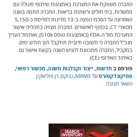
החברה משווקת את המערכת באמצעות שיתופי פעולה עם
ממשלות, בתי חולים ורשתות בריאות. החברה חתמה בשנה
האחרונה על הסכמי הפצה ב-13 מדינות לפריסת כ-5,150
מכשירי CT, בכפוף לאישורים. החברה מצויה בתהליכי אישור
המערכת מול ה-FDA (באמצעות טופס 510k), ואתמול העריך
מנכ"ל החברה כי תשובה חיובית תתקבל תוך חודש ימים.
במקביל, החברה מתכוונת להגיש השנה בקשת אישור גם
באיחוד האירופי (CE).
פורסם ב
חדשות
,
ייצור וקבלנות משנה
,
מכשור רפואי
,
סמיקונדקטורס
על
MRMS
,
ננוקס
,
רן פוליאקין
השאר תגובה