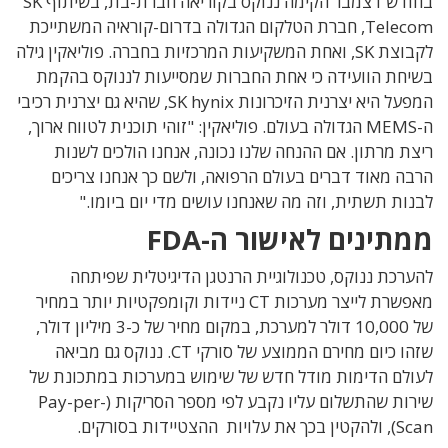
בחודש דצמבר הקימה ננוקס בקוריאה חברת-בת, בשיתוף SK
Telecom, חברת הטלקום הגדולה בדרום-קוראיה המשתייכת
לקבוצת SK, ואחת המשקיעות המרכזיות בחברה. פוליאקין גילה
בשיחת הוועידה כי אחת החברות שמסייעות לננוקס בהקמת
המפעל היא יצרנית הזיכרונות SK hynix, שהיא גם יצרנית רכיבי
ה-MEMS הגדולה בעולם. פוליאקין: "זוהי תוכנית לטווח ארוך,
ריצת מרתון. אם ההנחה שלנו נכונה, אנחנו הולכים לשנות
הרבה מאוד דברים בעולם הרפואה, ולשם כך אנחנו צריכים
לבנות תשתית, וזה מה שאנחנו עושים מדי יום ביומו."
ממתינים לאישור ה-FDA
להערכת ננוקס, טכנולוגיית הרנטגן הדיגיטלית שפיתחה
מאפשרת לייצר מערכות CT ניידות וקומפקטיות יותר במחיר
של 10,000 דולר למערכת, במקום מחיר של כ-3 מיליון דולר,
שזהו כיום מחירם הממוצע של סורקי CT. ננוקס גם מביאה
לעולם הדימות מודל חדש של שימוש במערכות במתכונת של
שירות שהתשלום עליו נקבע לפי מספר הסריקות (Pay-per-
Scan), ולהקטין בכך את עלויות ההצטיידות בסורקים.