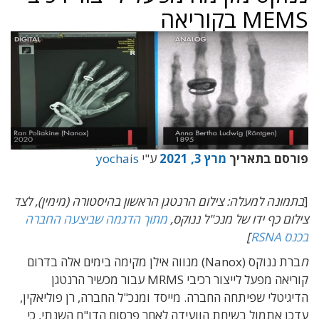
MEMS בקוריאה
פורסם בתאריך
מרץ 3, 2021
ע"י
yochais
[
בתמונה למעלה: צילום הרנטגן הראשון בהיסטורה (מימין), לצד
צילום כף ידו של מנכ"ל ננוקס,
מתוך הדגמה שביצעה החברה
בכנס RSNA
]
ח
ברת ננוקס (Nanox) מנווה אילן מקימה בימים אלה בדרום
קוריאה מפעל לייצור רכיבי MRMS עבור מכשיר הרנטגן
הדיגיטלי שפיתחה החברה. מייסד ומנכ"ל החברה, רן פוליאקין,
עדכן אתמול בשיחת הוועידה לאחר פרסום הדו"ח השנתי, כי