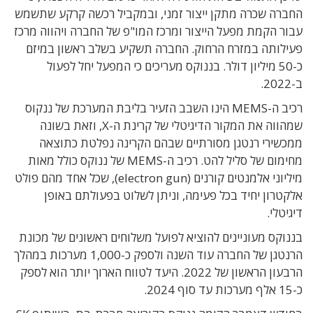
החברה שכרה מתקן ייצור זמני, ובמקביל
רכשה קרקע שתשמש
עבור הקמת מפעל הייצור ומרכז המו"פ של החברה ויהווה מרכז
פעילותה במזרח הרחוק. החברה תשקיע בשלב ראשון במיזם
כ-50 מיליון דולר. בננוקס מעריכים כי המפעל יחל לפעול
ב-2022.
רכיב ה-MEMS הינו השבב הזעיר בליבת המערכת של ננקוס
שמהווה את המקור הדיגיטלי של קרינת ה-X, וזאת בשונה
ממכשירי רנטגן מסורתיים שבהם הקרינה נפלטת כתוצאה
מחימום של סליל להט. רכיב ה-MEMS של ננוקס כולל מאות
מיליוני אלמנטים קורנים (electron gun), שכל אחד מהם פולט
אלקטרון יחיד בכל פעימה, וניתן לשלוט בפעולתם באופן
דיגיטלי.
בננוקס מעוניינים להוציא לפועל משלוחים ראשונים של מכונת
הרנטגן של החברה עוד השנה ולספק כ-1,000 מערכות במהלך
הרבעון הראשון של 2022.
היעד לטווח הארוך יותר הוא לספק
כ-15 אלף מערכות עד סוף 2024.