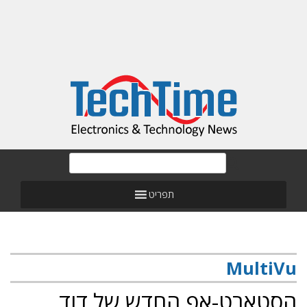
תפריט
MultiVu
הסטארט-אפ החדש של דוד