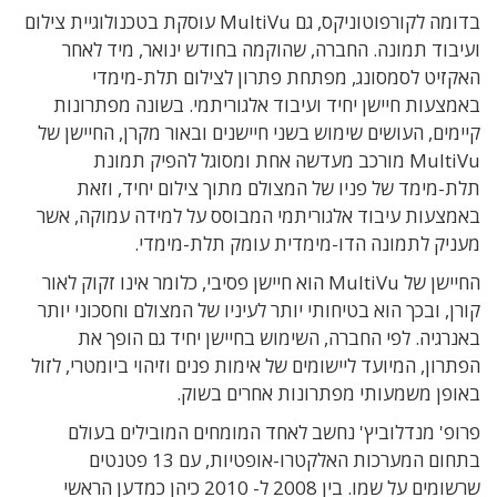
בדומה לקורפוטוניקס, גם
MultiVu
עוסקת בטכנולוגיית צילום
ועיבוד תמונה. החברה, שהוקמה בחודש ינואר, מיד לאחר
האקזיט לסמסונג, מפתחת פתרון לצילום תלת-מימדי
באמצעות חיישן יחיד ועיבוד אלגוריתמי.
בשונה מפתרונות
קיימים, העושים שימוש בשני חיישנים ובאור מקרן, החיישן של
MultiVu
מורכב מעדשה אחת ומסוגל להפיק תמונת
תלת-מימד של פניו של המצולם מתוך צילום יחיד, וזאת
באמצעות עיבוד אלגוריתמי המבוסס על למידה עמוקה, אשר
מעניק לתמונה הדו-מימדית עומק תלת-מימדי.
החיישן של MultiVu הוא חיישן פסיבי, כלומר אינו זקוק
לאור
קורן, ובכך הוא בטיחותי יותר לעיניו של המצולם וחסכוני יותר
באנרגיה. לפי החברה, השימוש בחיישן יחיד גם הופך את
הפתרון, המיועד ליישומים של אימות פנים וזיהוי ביומטרי, לזול
באופן משמעותי מפתרונות אחרים בשוק.
פרופ' מנדלוביץ'
נחשב לאחד המומחים המובילים בעולם
בתחום המערכות האלקטרו-אופטיות, עם 13 פטנטים
שרשומים על שמו. בין 2008 ל- 2010 כיהן כמדען הראשי