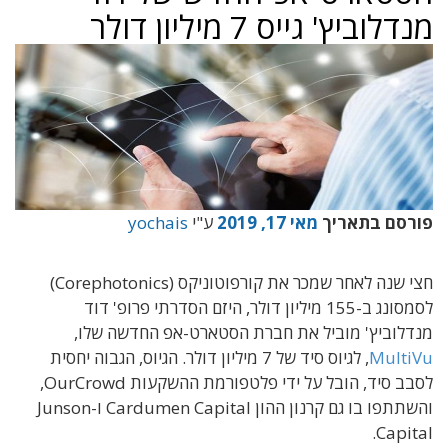
מנדלוביץ' גייס 7 מיליון דולר
פורסם בתאריך
מאי 17, 2019
ע"י
yochais
חצי שנה לאחר שמכר את קורפוטוניקס (
Corephotonics
)
לסמסונג ב-155 מיליון דולר, היזם הסדרתי פרופ' דוד
מנדלוביץ' מוביל את חברת הסטארט-אפ החדשה שלו,
MultiVu
, לגיוס סיד של 7 מיליון דולר. הגיוס, הגבוה יחסית
לסבב סיד, הובל על ידי פלטפורמת ההשקעות
OurCrowd
,
והשתתפו בו גם קרנון ההון
Cardumen Capital
ו-
Junson
.
Capital