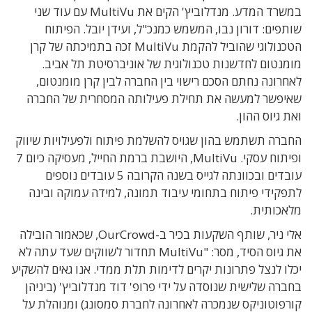
במשרד המדע. מנדלוביץ' הקים את MultiVu עם עוד שני
שותפים: דורון נבו, המשמש כמנכ"ל, ועידן יובל.
הפיתוח
הטכנולוגי שהוביל להקמת
MultiVu
זכה בתמיכתה של קרן
מומנטום לחדשנות טכנולוגית של אוניברסיטת תל אביב.
לאחרונה נחתם
הסכם רישוי בין החברה לבין קרן מומנטום,
שאיפשר למעשה את תחילת פעילותה המסחרית של החברה
ואת גיוס ההון.
החברה תשתמש בהון שגויס להשלמת פיתוח ולפעילויות שיווק
ופיתוח עסקי.
MultiVu
, היושבת ברמת החייל, מעסיקה כיום 7
עובדים ובכוונתה לגייס בשנה הקרובה 5 עובדים נוספים
לתפקידי פיתוח בתחומי עיבוד תמונה, למידה עמוקה ובינה
מלאכותית.
אלי ניר, שותף השקעות בכיר ב-
OurCrowd
, שכאמור הובילה
את גיוס הסיד, מסר: "
MultiVu
תחדור לשווקים שעד עתה לא
יכלו לנצל פתרונות יקרים לדימות תלת ממדי. אנו גאים להשקיע
בחברה שלישית שנוסדה על ידי פרופ' דוד מנדלוביץ' (ביניהן
קורפוטוניקס שנמכרה לאחרונה לחברת סמסונג) ומנוהלת על