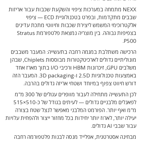
NEXX מתמחה במערכות ציפוי והשקעת שכבות עבור אריזות
שבבים מתקדמות, ובפרט בטכנולוגיית ECD — ציפוי
אלקטרוכימי המשמש ליצירת שכבות וחיווטי מתכת עדינים
בצפיפות גבוהה. בין מוצריה נמצאת פלטפורמת Stratus
P500.
הרכישה משתלבת במגמה רחבה בתעשייה: המעבר משבבים
מונוליתיים גדולים לארכיטקטורות מבוססות Chiplets, שבהן
משלבים GPU, זיכרונות HBM ורכיבי I/O בתוך מארז אחד
באמצעות טכנולוגיות 2.5D ו-3D packaging. המעבר הזה
דורש חיווט צפוף במיוחד ושטחי אריזה גדולים בהרבה.
לכן התעשייה מתחילה לעבור מוופרים עגולים של 300 מ"מ
לפאנלים מלבניים גדולים — לעיתים בגודל של כ-510×515
מ"מ ואף יותר. הפורמט המלבני מאפשר לנצל שטח בצורה
יעילה יותר, לארוז יותר יחידות בכל מחזור ייצור ולהפחית עלויות
עבור שבבי AI גדולים.
מבחינה אסטרטגית, אפלייד מנסה לבנות פלטפורמה רחבה