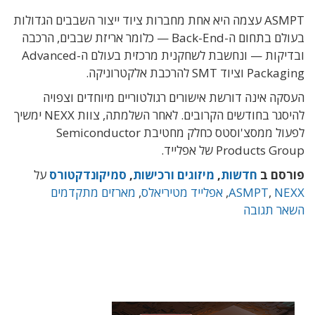
ASMPT עצמה היא אחת מחברות ציוד ייצור השבבים הגדולות
בעולם בתחום ה-Back-End — כלומר אריזת שבבים, הרכבה
ובדיקות — ונחשבת לשחקנית מרכזית בעולם ה-Advanced
Packaging וציוד SMT להרכבת אלקטרוניקה.
העסקה אינה דורשת אישורים רגולטוריים מיוחדים וצפויה
להיסגר בחודשים הקרובים. לאחר השלמתה, צוות NEXX ימשיך
לפעול ממסצ'וסטס כחלק מחטיבת Semiconductor
Products Group של אפלייד.
פורסם ב
חדשות
,
מיזוגים ורכישות
,
סמיקונדקטורס
על
NEXX
,
ASMPT
,
אפלייד מטיריאלס
,
מארזים מתקדמים
השאר תגובה