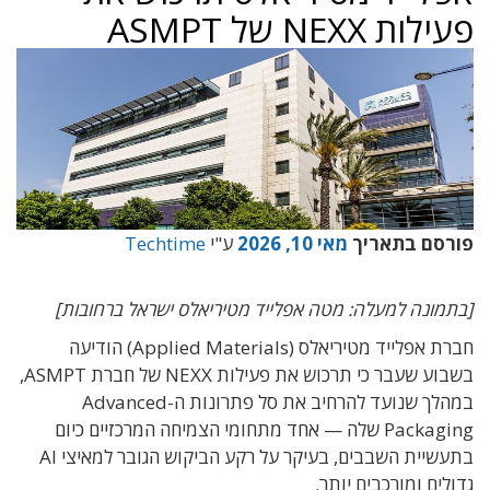
פעילות NEXX של ASMPT
פורסם בתאריך
מאי 10, 2026
ע"י
Techtime
[בתמונה למעלה: מטה אפלייד מטיריאלס ישראל ברחובות]
חברת אפלייד מטיריאלס (Applied Materials) הודיעה
בשבוע שעבר כי תרכוש את פעילות NEXX של חברת ASMPT,
במהלך שנועד להרחיב את סל פתרונות ה-Advanced
Packaging שלה — אחד מתחומי הצמיחה המרכזיים כיום
בתעשיית השבבים, בעיקר על רקע הביקוש הגובר למאיצי AI
גדולים ומורכבים יותר.