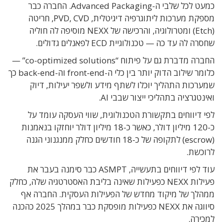
כמעט לכל שלבי ה-Advanced Packaging. החברה כבר
מספקת מערכות ליתוגרפיה דיגיטלית, PVD, CVD, חריטה
(Etch) ומטרולוגיה, והרכישה של NEXX מוסיפה לה חוליה
שחסרה לה עד כה — טכנולוגיית ECD לפאנלים גדולים.
החברה מדברת גם על פיתוח “co-optimized solutions” —
כלומר שילוב הדוק יותר בין כלי ה-front-end וה-back-end כך
שמערכות התהליך יוכלו לשתף מידע ולשפר יעילות, דיוק
ואינטגרציה בתהליכי ייצור שבבי AI.
לפי דיווחים בתקשורת הטכנולוגית, שווי העסקה עומד על
כ-120 מיליון דולר, כאשר כ-18 מיליון דולר יוחזקו בנאמנות
(escrow) לתקופה של כ-18 חודשים כחלק ממנגנוני הגנה
לרוכשת.
עוד לפי דיווחים בתעשייה, ASMPT כבר סימנה בעבר את
פעילות NEXX כפעילות שאינה בליבת האסטרטגיה שלה, כחלק
ממהלך של מיקוד מחדש של הפעילות העסקית. החברה אף
סיווגה את NEXX כפעילות מופסקת כבר במהלך 2025 כהכנה
למכירה.