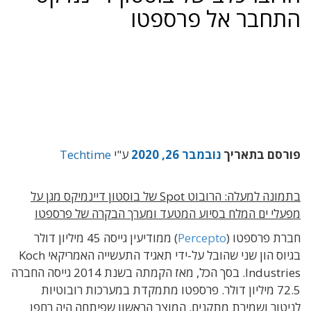
התחבר אל פרספטו
פורסם בתאריך
נובמבר 26, 2020
ע"י
Techtime
בתמונה למעלה: הרובוט Spot של בוסטון דיינמיקס מגן על
מפעלי ים המלח בסיוע המטעד ומערך הבקרה של פרספטו
חברת פרספטו (
Percepto
) ממודיעין גייסה 45 מיליון דולר
בגיוס הון שני שהובל על-ידי תאגיד התעשייה האמריקאי Koch
Industries. בסך הכל, מאז הקמתה בשנת 2014 גייסה החברה
72.5 מיליון דולר. פרספטו מתמקדת במערכות רובוטיות
לניטור ושמירת מתקנים. המוצר הראשון שפיתחה היה רחפן