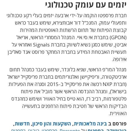
יזמים עם עומק טכנולוגי
חברת פרספטו הוקמה על-ידי ארבעה יזמים בעלי רקע טכנולוגי
ותפעולי עמוק. המנכ"ל דור אבוחצירא, שימש בעבר כראש
קבוצת הפיתוח של תחום הרשתות האופטיות המהירות
(GPON) בחברת אי.סי.איי. המנהל המסחרי הראשי, אריאל
אביטן, שימש כסגן נשיא לשיווק בחברת Signals ואחראי על
תעשיית האבטחת המידע בחברת המחקר פרוסט אנד סאליבן
אירופה.
מנהל המו"פ הראשי, שגיא בלונדר, שימש בעבר כמנהל תחום
ארכיטקטורה, וריפיקיישן ואלגוריתמים בחברת פריסקייל ישראל
(חברת NXP רכשה את פריסקייל ב-2015 וסגרה את הפעילות
בישראל), ומנהל ההנדסה הראשי אשר מוביל את פיתוח
פלטפורמות, רביב רז, הוא טייס בחיל האוויר ושימש כמהנדס
הבדיקות הראשי של חטיבת פיתוח הרחפנים בתעשייה
האווירית.
פורסם ב
בינה מלאכותית
,
השקעות והון סיכון
,
חדשות
,
רובוטיקה
,
רחפנים
על
Percepto
,
פרספטו
,
רובוט
,
רחפנים