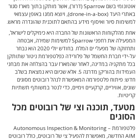
אוטונומי בשם Sparrow (דרור), אשר מותקן בתוך מארז סגור
באתרי היעד (drone-in-a-box), ויוצא ממנו באופן עצמאי
למשימות סיור ואיסוף מידע בהתאם לתוכנית שהוגדרה מראש.
אחת מהלקוחות הראשונות של החברה היא כימיקלים לישראל,
המפעילה את רחפני Sparrow למשימות שמירה, אבטחה
ותחזוקה של מפעלי ים המלח. בחודש יולי 2020 הוא נבחר
על-ידי חברת החשמל של פלורידה כפלטפורמת ניטור שתותקן
בכל מתקניה במדינה, לאחר שהמארז עבר בהצלחה את מבחני
העמידות בהוריקן מדרגה 5. אלא שכיום היא נמצאת בשלב
חדש: פיתוח פלטפורמה המאפשרת לנהל רובוטים מסוגים
שונים, אוויריים, קרקעיים וימיים, כדי לנטר במשותף תשתיות
קריטיות.
מטעד, תוכנה וצי של רובוטים מכל
הסוגים
פלטפורמת Autonomous Inspection & Monitoring –
AIM החדשה, מאפשרת להפעיל צי של רובוטים, כולל רובוטים