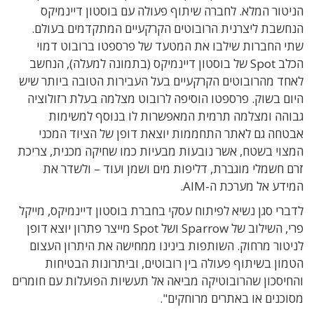
הניטור המלא. לחברה שיתוף פעולה עם בוסטון דיינמיקס
הנחשבת ליצרנית הרובוטים הקרקעיים המתקדמים בעולם.
שתי החברות שילבו את המטעד של פרספטו ברובוט דמוי
הכלב Spot של בוסטון דיינמיקס (בתמונה למעלה), הנחשב
לאחד מהרובוטים הקרקעיים בעל העבירות הטובה ביותר שיש
היום בשוק. פרספטו הוסיפה לרובוט מצלמה בעלת רזולוציה
גבוהה ומצלמה תרמית המאפשרות לו בנוסף למשימות
אבטחה גם לאתר התחממות יוצאת דופן של הציוד המכני
המצוי בשטח, אשר נובעות מבעיות כמו שחיקה מכנית, צריכת
זרם חשמלי מוגברת, דליפות מים ושמן ועוד – ולשדר את
המידע אל מערכת ה-AIM.
לדברי סגן נשיא לפיתוח עסקי בחברת בוסטון דיינמיקס, מייקל
פרי, השילוב של Sparrow ושל Spot מייצר פתרון יוצא דופן
לניטור מרחוק. השותפות בינינו ממחישה את היתרון העצום
הטמון בשיתוף פעולה בין רובוטים, וביתרונות הבטיחות
והחיסכון שהרובוטיקה מביאה אל תעשיות הפועלות עם חומרים
מסוכנים או באתרים מרוחקים".