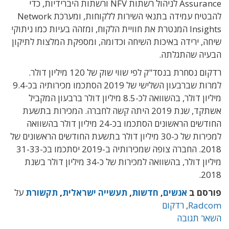
Assurance לניהול רשתות NFV ורשתות היברידיות, כדי
להבטיח עמידה בתנאי השירות ללקוחות, ומערכת Network
Insights המנטרת את חוויית הלקוח, ומזהה בעיות כמו ניתוקי
שיחה, ירידה באיכות השיחה וכדומה, ומספקת המלצות לתיקון
הבעיה שהתגלתה.
רדקום נסחרת בנסד"ק לפי שווי שוק של 120 מיליון דולר.
למרות שברבעון השלישי של 2019 הסתכמו מכירותיה בכ-9.4
מיליון דולר, בהשוואה לכ-8.5 מיליון דולר ברבעון המקביל
אשתקד, שנת 2019 היתה קשה לחברה. המכירות בתשעת
החודשים הראשונים הסתכמו בכ-24 מיליון דולר בהשוואה
למכירות של כ-30 מיליון דולר בתשעת החודשים הראשונים של
2018. החברה צופה שמכירותיה ב-2019 יסתכמו בכ-31-33
מיליון דולר, בהשוואה למכירות של כ-34 מיליון דולר בשנת
2018.
פורסם ב
אנשים
,
חדשות
,
תעשייה ישראלית
,
תקשורת
על
Radcom
,
רדקום
השאר תגובה