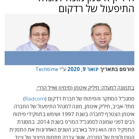
התיפעול של רדקום
פורסם בתאריך
ינואר 9, 2020
ע"י
Techtime
בתמונה למעלה: חיליק איטמן (מימין) ואייל הררי.
סמנכ"ל המחקר והפיתוח של חברת רדקום (
Radcom
)
מתל-אביב, חיליק איטמן, מונה למנהל התיפעול של החברה.
איטמן הצטרף לחברה בשנת 1997 ושימש בתפקידי פיתוח
רבים לפני שמונה לסמנכ"ל המו"פ בשנת 2014. במסגרת
התפקיד הזה הוא ניהל בארבע השנים האחרונות את התפנית
הטכנולוגית של החברה, אשר עברה מתחום הייצור של ציוד