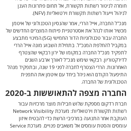
חומרה לניטור רשתות תקשורת, אל תחום פתרונות הענן
לניהול וייעול רשתות תקשורת וירטואליות (NFV).
מנכ"ל החברה, אייל הררי, אמר שהנסיון הטכנולוגי של איטמן
מכשיר אותו לנהל את אסטרטגיית פיתוח המוצרים החדשים של
החברה עבור טכנולוגיות הדור החמישי (5G).המינוי מתבצע
במקביל להחלפת המנכ"ל. בתחילת השבוע מונה אייל הררי
לתפקיד מנכ"ל החברה במקומו של ירון רבקאי שהצטרף
לדירקטוריון. רבקאי שימש מנכ"ל לאורך ארבע השנים
האחרונות. הררי הצטרף לחברה לפני 19 שנה, ובתפקיד מנהל
התיפעול הקודם הוא ניהל ביחד עם איטמן את התפנית
הטכנולוגית של החברה.
החברה מצפה להתאוששות ב-2020
חברת רדקום מספקת שלוש חבילות מוצר מרכזיות עבור
רשתות תקשורת וירטואליות: מערכת Network Visibility
העוקבת אחר התנועה במרכיבי הרשת כדי להבטיח איזון
עומסים והסטת עומסים אל משאבים פנויים. מערכת Service