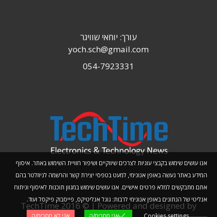
עורך: יוחאי שוויגר
yoch.sch@gmail.com
054-7923331
אנו עושים שימוש בקבצי עוגיות לצרכים שיווקיים ושיפור חוויית השימוש באתר. איסוף
המידע באתר נעשה באופן אנונימי, למעט בטפסי יצירת קשר והרשמה לניוזלטר בהם
אתם מתבקשים למלא פרטים אישיים. אנו עושים שימוש במגוון תוכנות לאיסוף וניתוח
אנליטי של הנתונים באופן אנונימי לרבות: גוגל אנליטיקס, פייסבוק פיקסל ועוד.
TechTime 2016 © | Powered and designed by
Cookies settings
אני מסכימ/ה
אני לא מסכימ/ה