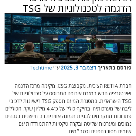
הדגמה לטכנולוגיות של TSG
פורסם בתאריך
דצמבר 3, 2025
ע"י
Techtime
חברת RETIA הצ’כית, מקבוצת CSG, מקימה מרכז הדגמה
ואינטגרציה חדש במזרח אירופה המבוסס על טכנולוגיות של
TSG הישראלית. במסגרת המיזם תספק TSG רישיונות לרכיבי
ליבה של מערכותיה, בהיקף כולל של כ־4.4 מיליון שקל, הכוללים
פתרונות מתקדמים לבניית תמונה אווירית רב־חיישנית בגבהים
נמוכים ומערכות שליטה ובקרה טקטיות להתמודדות עם
איומים מסוג רחפנים וכטב״מים.