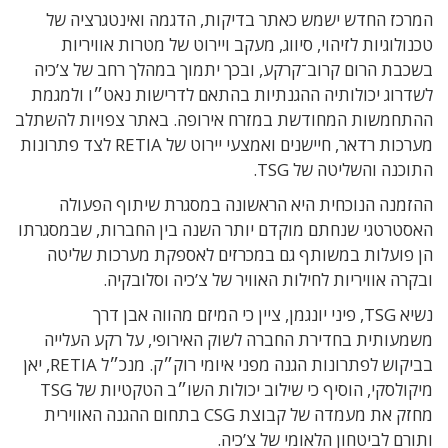
המרכז החדש ישמש כאתר בדיקות, הדגמה ואינטגרציה של
טכנולוגיות לזיהוי, סיווג, מעקב ויירוט של מטרות אוויריות
בשכבת הרום קרוב־קרקע, ובכך יתמוך במהלך רחב של צ’כיה
לשדרוג יכולותיה ההגנתיות בהתאם לדרישות נאט״ו ולמגמת
ההתחמשות המחודשת במזרח אירופה. באתר צפויות להשתלב
מערכות רדאר, חיישנים ואמצעי יירוט של RETIA לצד פתרונות
התוכנה והשליטה של TSG.
ההזמנה הנוכחית היא הראשונה במסגרת שיתוף הפעולה
האסטרטגי שנחתם מוקדם יותר השנה בין החברות, שבמסגרתו
הן פועלות במשותף גם במכרזים לאספקת מערכות שליטה
ובקרה אוויריות לחילות האוויר של צ’כיה וסלובקיה.
נשיא TSG, פיני יונגמן, ציין כי המיזם מהווה אבן דרך
משמעותית בחדירת החברה לשוק האירופי, על רקע העלייה
בביקוש לפתרונות הגנה מפני איומי רוק״ק. מנכ״ל RETIA, יאן
מיקולסקי, הוסיף כי שילוב יכולות השו״ב הטקטיות של TSG
מחזק את מעמדה של קבוצת CSG בתחום ההגנה האווירית
ותורם לביטחון הלאומי של צ’כיה.