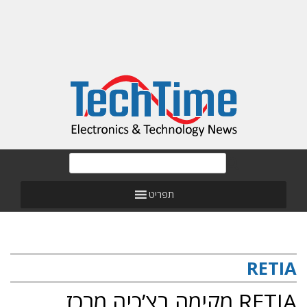
תפריט
RETIA
RETIA מקימה בצ’כיה מרכז