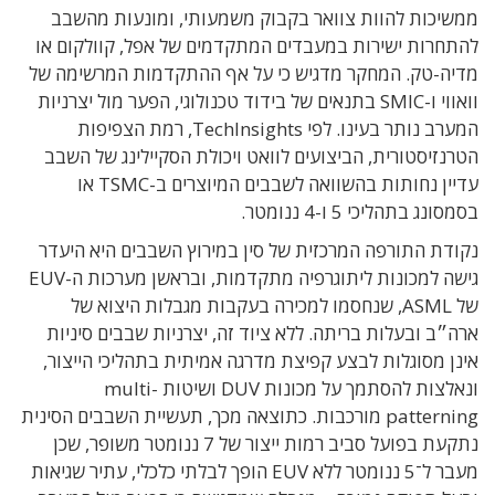
ממשיכות להוות צוואר בקבוק משמעותי, ומונעות מהשבב
להתחרות ישירות במעבדים המתקדמים של אפל, קוולקום או
מדיה-טק. המחקר מדגיש כי על אף ההתקדמות המרשימה של
וואווי ו-SMIC בתנאים של בידוד טכנולוגי, הפער מול יצרניות
המערב נותר בעינו. לפי TechInsights, רמת הצפיפות
הטרנזיסטורית, הביצועים לוואט ויכולת הסקיילינג של השבב
עדיין נחותות בהשוואה לשבבים המיוצרים ב-TSMC או
בסמסונג בתהליכי 5 ו-4 ננומטר.
נקודת התורפה המרכזית של סין במירוץ השבבים היא היעדר
גישה למכונות ליתוגרפיה מתקדמות, ובראשן מערכות ה-EUV
של ASML, שנחסמו למכירה בעקבות מגבלות היצוא של
ארה״ב ובעלות בריתה. ללא ציוד זה, יצרניות שבבים סיניות
אינן מסוגלות לבצע קפיצת מדרגה אמיתית בתהליכי הייצור,
ונאלצות להסתמך על מכונות DUV ושיטות multi-
patterning מורכבות. כתוצאה מכך, תעשיית השבבים הסינית
נתקעת בפועל סביב רמות ייצור של 7 ננומטר משופר, שכן
מעבר ל־5 ננומטר ללא EUV הופך לבלתי כלכלי, עתיר שגיאות