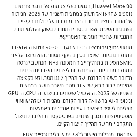
Huawei Mate 80, דגמים בעלי צג מתקפל ודגמי פרימיום
נוספים שהגיעו אל השוק במחצית השנייה של 2025. הניתוח
של החברה מציג תמונת מצב מורכבת על יכולות תעשיית
השבבים הסינית, אשר מנסה להתחרות בשוק העולמי תחת
המגבלות שהטיל הממשל האמריקאי.
מומחי TechInsights מסרו שמעבד Kirin 9030 הוא השבב
המתקדם ביותר שיוצר בסין בהיקף מסחרי. הוא מיוצר על-ידי
SMIC הסינית בתהליך ייצור המכונה N+3, הנחשב לגרסה
המתקדמת ביותר הזמינה כיום ליצרנית השבבים הסינית.
מדובר בשיפור הדרגתי של תהליך 7 ננומטר, ולא בקפיצה
אמיתית לדור הבא, של 5 ננומטר. השבב הושק במחצית
השנייה של 2025. הוא כולל שיפורים בביצועי ה-CPU, ה-GPU
ומנועי ה-AI בהשוואה לדור הקודם. מהניתוח עולה שוואווי
הצליחה לשפר ביצועים ויעילות אנרגטית באמצעות
אופטימיזציות תכנון, שינויים בארכיטקטורת הליבות וניצול
מתקדם יותר של תהליך הייצור הקיים.
עם זאת, מגבלות הייצור ללא שימוש בליתוגרפיית EUV