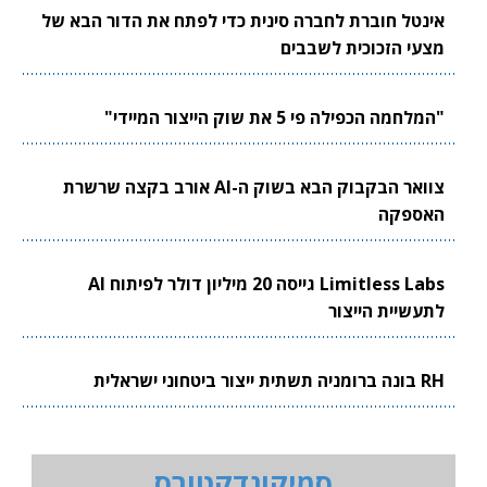
אינטל חוברת לחברה סינית כדי לפתח את הדור הבא של
מצעי הזכוכית לשבבים
"המלחמה הכפילה פי 5 את שוק הייצור המיידי"
צוואר הבקבוק הבא בשוק ה-AI אורב בקצה שרשרת
האספקה
Limitless Labs גייסה 20 מיליון דולר לפיתוח AI
לתעשיית הייצור
RH בונה ברומניה תשתית ייצור ביטחוני ישראלית
סמיקונדקטורס