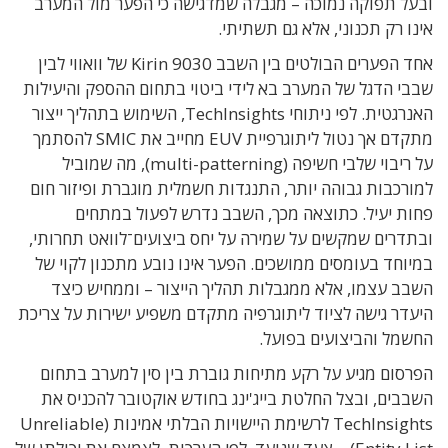
ובעל תפוקה נמוכה – מגבלה שמדגישה כי הפער מול המערב
אינו רק תכנוני, אלא גם תשתיתי.
אחד הפערים הבולטים בין השבב Kirin 9030 של וואווי לבין
שבבי הדגל של המערב בא לידי ביטוי בתחום ההספק והיעילות
האנרגטית. לפי ניתוחי TechInsights, השימוש בתהליך ייצור
מתקדם אך נטול ליתוגרפיית EUV מחייב את SMIC להסתמך
על ריבוי שלבי חשיפה (multi-patterning), מה שמוביל
למורכבות גבוהה יותר, התנגדות חשמלית מוגברת ופיזור חום
פחות יעיל. כתוצאה מכך, השבב נדרש לפעול במתחים
ובתדרים שמקשים על שמירה על יחס ביצועים־לוואט תחרותי,
במיוחד בעומסים ממושכים. הפער אינו נובע מתכנון לקוי של
השבב עצמו, אלא ממגבלות תהליך הייצור – וממחיש כיצד
היעדר גישה לציוד ליתוגרפיה מתקדם משפיע ישירות על צריכת
החשמל והביצועים בפועל.
הפרסום מגיע על רקע מתיחות גוברת בין סין למערב בתחום
השבבים, ובצל החלטת בייג'ינג בחודש אוקטובר להכניס את
TechInsights לרשימת היישויות הבלתי אמינות (Unreliable