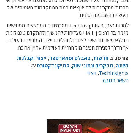
Entity List) – צעד שנועד, לפי הערכות, לצמצם את יכולתן של
חברות מחקר זרות לחשוף את רמת ההתקדמות האמיתית של
תעשיית השבבים הסינית.
למרות זאת, ב-TechInsights מסכמים כי הממצאים ממחישים
מגמה ברורה: סין ווואווי מצליחות להמשיך ולהתקדם טכנולוגית
גם ללא גישה חופשית לציוד ולתהליכי הייצור המובילים בעולם –
אך הדרך לסגירת הפער מול החזית העולמית עדיין ארוכה.
פורסם ב
חדשות
,
טאבלט וסמארטפון
,
ייצור וקבלנות
משנה
,
מחקרים ונתוני שוק
,
סמיקונדקטורס
על
TechInsights
,
וואווי
השאר תגובה