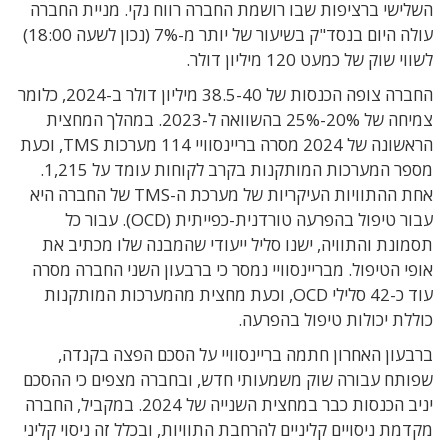
השלישי ברציפות שבו רושמת החברה רווח נקי. מניית החברה
עולה היום בנסד"ק בשיעור של יותר מ-7% (נכון לשעה 18:00)
לשווי שוק של כמעט 120 מיליון דולר.
החברה צופה הכנסות של 38.5-40 מיליון דולר ב-2024, כלומר
צמיחה של 20%-25% בהשוואה ל-2023. במהלך המחצית
הראשונה של 2024 מסרה בריינסוויי 114 מערכות TMS, וכעת
מספר המערכות המותקנות בקרב לקוחות עומד על 1,215.
אחת ההתוויות העיקריות של מערכת ה-TMS של החברה היא
עבור טיפול בהפרעה טורדנית-כפייתית (OCD). עבור כל
תסמונת והתוויה, ישנו סליל ייעודי שהמבנה שלו מכתיב את
אופי הטיפול. מבריינסוויי נמסר כי ברבעון השני החברה מסרה
עוד כ-42 סלילי OCD, וכעת מחצית מהמערכות המותקנות
כוללת יכולות טיפול בהפרעה.
ברבעון האחרון חתמה בריינסוויי על הסכם הפצה בקנדה,
שפותח עבורה שוק משמעותי חדש, ובחברה מצפים כי ההסכם
יניב הכנסות כבר במחצית השנייה של 2024. במקביל, החברה
מקדמת ניסויים קליניים להרחבת התוויות, ובכלל זה ניסוי קליני