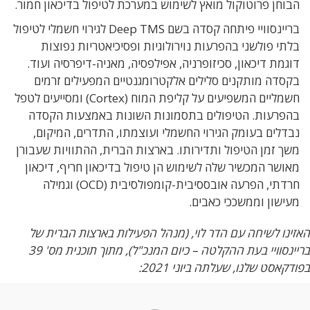
הבוחן פרוטוקול מואץ לשימוש במערכת לטיפול בדיכאון חמור.
בריינסוויי פיתחה קסדה בשם Deep TMS לגירוי חשמלי לטיפול
בלתי פולשני בהפרעות נוירולוגיות ופסיכיאטריות נפוצות
דוגמת דיכאון, סכיזופרניה, אפילפסיה, מאניה-דיפרסיה ועוד.
בקסדה מותקנים סלילים אלקטרומגנטיים המפעילים זרמים
חשמליים המשפיעים על קליפת המוח (Cortex) ומסייעים לטפל
בהפרעות. הטיפולים בתסמונות השונות באמצעות הקסדה
נבדלים בעומק הגירוי החשמלי ועוצמתו, התדרים, המיקום,
משך זמן הטיפול ותדירותו. בארצות הברית, ההתוויות שעבורן
מאושר המכשיר שלה לשימוש הן טיפול בדיכאון חריף, דיכאון
חרדתי, הפרעה אובססיבית-קומפולסיבית (OCD) וגמילה
מעישון וממשככי כאבים.
האזינו לשיחה עם הדר לוי, (מנהל הפעילות בארצות הברית של
בריינסוויי בעת ההקלטה – כיום המנכ"ל), מתוך תוכנית מס' 39
בפודקאסט שלנו, שעלתה ביוני 2021: