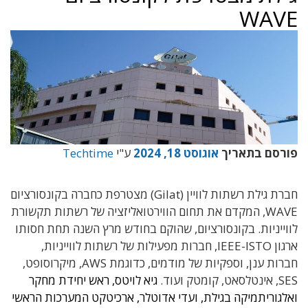
WAVE
פורסם בתאריך
אוגוסט 18, 2024
ע"י
Techtime
חברת גילת רשתות לוויין (Gilat) מצטרפת כחברה בקונסורציום
WAVE, המקדם את תחום הווירטואליזציה של רשתות תקשורת
לווייניות. בקונסורציום, שהוקם בחודש מרץ השנה תחת חסותו
ארגון IEEE-ISTO, חברות מפעילות של רשתות לווייניות,
חברות ענן, וספקיות של מודמים, כדוגמת AWS, מיקרוסופט,
SES, אינטלסאט, קומטק ועוד.
גיא לויטס, ראש יחידת מחקר
ואלגוריתמיקה בגילת, ועדי אדוטלר, ארכיטקט המערכות הראשי