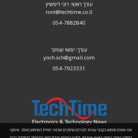
עורך ראשי: רוני ליפשיץ
roni@techtime.co.il
054-7882840
עורך: יוחאי שוויגר
yoch.sch@gmail.com
054-7923331
אנו עושים שימוש בקבצי עוגיות לצרכים שיווקיים ושיפור חוויית השימוש באתר. איסוף
המידע באתר נעשה באופן אנונימי, למעט בטפסי יצירת קשר והרשמה לניוזלטר בהם