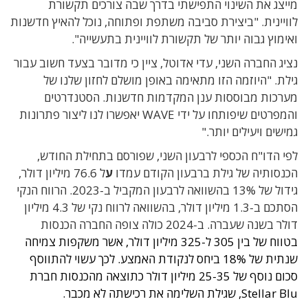
מייצג את השינוי התפישתי בדרך שבה צורכים תקשורת
לוויינית. "ביצירת סביבה משתפת ופתוחה, נוכל להאיץ חדשנות
ואימוץ גבוה יותר של תקשורת לוויינית בתעשייה".
נציג החברה השני,
עדי אדוטל, ציין כי מדובר בצעד חשוב עבור
גילת.
"היוזמה הזו מתאימה באופן מושלם לחזון שלנו של
מערכות מבוססות ענן המקדמות חדשנות. הסטנדרטים
והמפרטים שיפותחו על ידי WAVE יאפשרו לנו ליצור פתרונות
גמישים ויעילים יותר."
לפי הדו"ח הכספי לרבעון השני, שפורסם בתחילת החודש,
הכנסותיה של גילת ברבעון הקודם עמדו
ע
ל 76.6 מיליון דולר,
גידול של 13% בהשוואה לרבעון המקביל ב-2023. הרווח הנקי
הסתכם ב-1.3 מיליון דולר, בהשוואה לרווח נקי של 4.3 מיליון
דולר בשנה שעברה. ב-2024 כולה צופה החברה הכנסות
בטווח של בין 305 ל-325 מיליון דולר, אשר משקפות צמיחה
שנתית של 18% ביחס לנקודת האמצע. לכך עשוי להתווסף
סכום נוסף של 25-35 מיליון דולר כתוצאה מהכנסות חברת
Stellar Blu, שגילת השלימה את רכישתה לא מכבר.