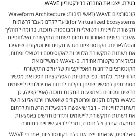
בגילת, ייצגו את החברה בדירקטוריון WAVE.
קונסורציום WAVE (ראשי תיבות:
Waveform Architecture
for Virtualized Ecosystems)
נועד לקדם מעבר לרשתות
תקשורת לוויינית וירטואליות ומבוססות-תוכנה, בדומה לתהליך
שעובר בשנים האחרונות תחום רשתות התקשורת האלחוטיות
והסלולאריות. הקונסורציום מגבש תקנים ופרוטוקולים שיהפכו
את רשתות התקשורת הלוויניות לאקוסיסטם וירטואלי ופתוח,
ובעל ארכיטקטורה אחידה. ב-WAVE ממשילים את
הקונסורציום ל"חנות האפליקציות של עולם התקשורת
הלוויינית". כלומר, כפי שחנויות האפליקציות הפכו את מכשיר
הסמרטפון למכשיר שניתן בקלות לרתום את יכולותיו ליישומים
חדשים ומגוונים באמצעות התקנת תוכנה (אפליקציה), כך
WAVE מקדם תקנים ופרוטוקולים שיאפשרו וירטואליזציה של
רשתות לווייניות – דבר שיאפשרו למפעילות הרשתות לרתום
את רשתות התקשורת ליישומים ותדרים חדשים באמצעות
הטמעה ועדכון של תוכנה, ומבלי לבצע שינויים בחומרה.
גיא לויטס, שכאמור ייצג את גילת בקונסורציום, אמר כי
WAVE