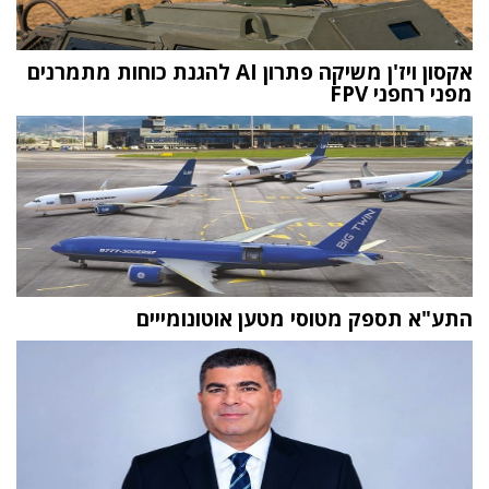
אקסון ויז'ן משיקה פתרון AI להגנת כוחות מתמרנים
מפני רחפני FPV
התע"א תספק מטוסי מטען אוטונומייים