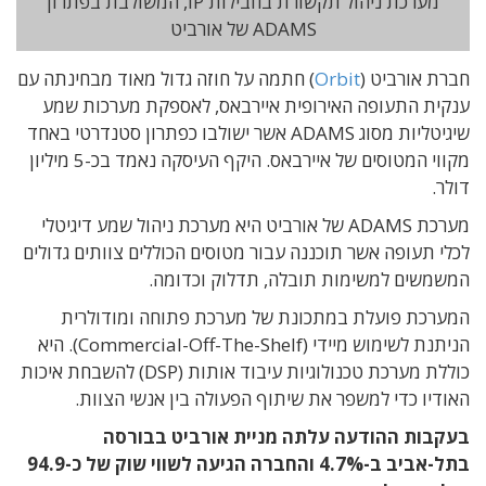
מערכת ניהול תקשורת בחבילות IP, המשולבת בפתרון
ADAMS של אורביט
חברת אורביט (
Orbit
) חתמה על חוזה גדול מאוד מבחינתה עם
ענקית התעופה האירופית איירבאס, לאספקת מערכות שמע
שיגיטליות מסוג ADAMS אשר ישולבו כפתרון סטנדרטי באחד
מקווי המטוסים של איירבאס. היקף העיסקה נאמד בכ-5 מיליון
דולר.
מערכת ADAMS של אורביט היא מערכת ניהול שמע דיגיטלי
לכלי תעופה אשר תוכננה עבור מטוסים הכוללים צוותים גדולים
המשמשים למשימות תובלה, תדלוק וכדומה.
המערכת פועלת במתכונת של מערכת פתוחה ומודולרית
הניתנת לשימוש מיידי (Commercial-Off-The-Shelf). היא
כוללת מערכת טכנולוגיות עיבוד אותות (DSP) להשבחת איכות
האודיו כדי למשפר את שיתוף הפעולה בין אנשי הצוות.
בעקבות ההודעה עלתה מניית אורביט בבורסה
בתל-אביב ב-4.7% והחברה הגיעה לשווי שוק של כ-94.9