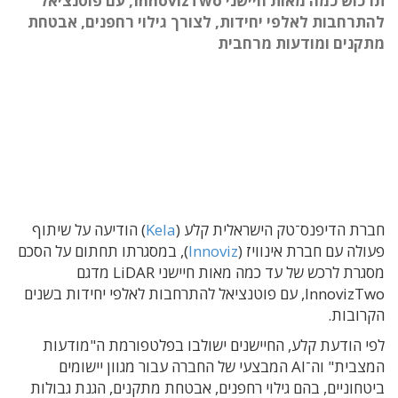
תרכוש כמה מאות חיישני InnovizTwo, עם פוטנציאל
להתרחבות לאלפי יחידות, לצורך גילוי רחפנים, אבטחת
מתקנים ומודעות מרחבית
חברת הדיפנס־טק הישראלית קלע (
Kela
) הודיעה על שיתוף
פעולה עם חברת אינוויז (
Innoviz
), במסגרתו תחתום על הסכם
מסגרת לרכש של עד כמה מאות חיישני LiDAR מדגם
InnovizTwo, עם פוטנציאל להתרחבות לאלפי יחידות בשנים
הקרובות.
לפי הודעת קלע, החיישנים ישולבו בפלטפורמת ה"מודעות
המצבית" וה־AI המבצעי של החברה עבור מגוון יישומים
ביטחוניים, בהם גילוי רחפנים, אבטחת מתקנים, הגנת גבולות