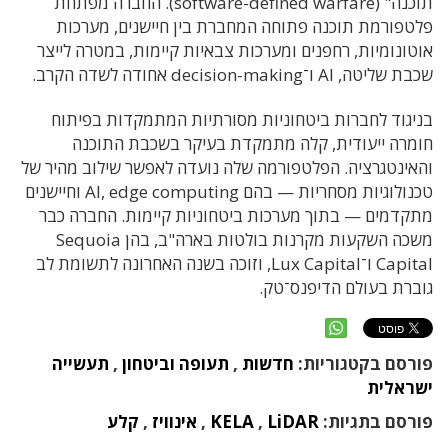
תוכנה" (software-defined warfare). החברה מפתחת
פלטפורמת תוכנה פתוחה המחברת בין חיישנים, מערכות
אוטונומיות, רחפנים ומערכות צבאיות קיימות, במטרה לייצר
שכבת שליטה, AI ו־decision-making אחודה לשדה הקרב.
בניגוד לחברות ביטחוניות מסורתיות המתמקדות בפיתוח
חומרה ייעודית, קלה מתמקדת בעיקר בשכבת התוכנה
והאינטגרציה. הפלטפורמה שלה נועדה לאפשר שילוב מהיר של
טכנולוגיות מסחריות — בהם AI, edge computing וחיישנים
מתקדמים — בתוך מערכות ביטחוניות קיימות. החברה כבר
משכה השקעות מקרנות בולטות בארה"ב, בהן Sequoia
Capital ו־Lux Capital, וזוכה בשנה האחרונה לתשומת לב
גוברת בעולם הדיפנס־טק.
פורסם בקטגוריות:
חדשות
,
תעופה וביטחון
,
תעשייה
ישראלית
פורסם בתגיות:
LiDAR
,
KELA
,
אינוויז
,
קלע