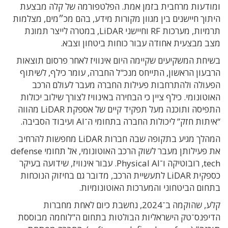
ומודעות מרחבית בזמן אמת. הפלטפורמה של קלה מבצעת
היתוך חיישנים בין מגוון מקורות מידע, בהם מכ״מים, מצלמות
תרמיות, מערכות RF וחיישני LiDAR, במטרה לייצר תמונת
מצב מבצעית אחודה עבור כוחות ביטחון וצבא.
בשיחת המשקיעים שקיימה היום אינוויז לאחר פרסום תוצאות
הרבעון הראשון, התייחס מנכ"ל החברה, עומר כילף, לשיתוף
הפעולה ולהתרחבות פעילות החברה מעבר לעולם הרכב
האוטונומי. כילף ציין כי הבחירה באינוויז לצורך שילוב יכולות
התפיסה ותוכנה מעל תפקיד קיים של אספקת LiDAR מהווה
“איתות חזק” ליכולות החברה בתחומי ה־AI ועיבוד הסביבה.
המהלך מגיע בתקופה שבה חברות LiDAR מחפשות להרחיב
את פעילותן מעבר לשוק הרכב האוטונומי, אל תחומי defense
tech, רובוטיקה ו־Physical AI. עבור אינוויז, שידועה בעיקר
כספקית LiDAR לתעשיית הרכב, מדובר גם בחיזוק הנוכחות
בתחום הביטחוני והמערכות האוטונומיות.
קלע, שהוקמה ב־2024, נחשבת כיום לאחת מחברות
הדיפנס־טק הישראליות הבולטות בתחום ה"לוחמה מבוססת