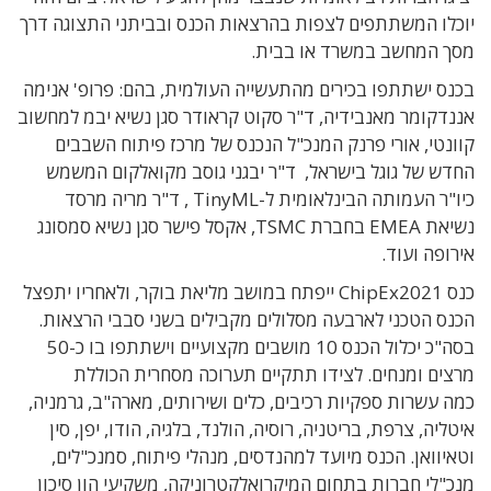
יוכלו המשתתפים לצפות בהרצאות הכנס ובביתני התצוגה דרך
מסך המחשב במשרד או בבית.
בכנס ישתתפו בכירים מהתעשייה העולמית, בהם: פרופ' אנימה
אננדקומר מאנבידיה, ד"ר סקוט קראודר סגן נשיא יבמ למחשוב
קוונטי, אורי פרנק המנכ"ל הנכנס של מרכז פיתוח השבבים
החדש של גוגל בישראל, ד"ר יבגני גוסב מקואלקום המשמש
כיו"ר העמותה הבינלאומית ל-TinyML , ד"ר מריה מרסד
נשיאת EMEA בחברת TSMC, אקסל פישר סגן נשיא סמסונג
אירופה ועוד.
כנס ChipEx2021 ייפתח במושב מליאת בוקר, ולאחריו יתפצל
הכנס הטכני לארבעה מסלולים מקבילים בשני סבבי הרצאות.
בסה"כ יכלול הכנס 10 מושבים מקצועיים וישתתפו בו כ-50
מרצים ומנחים. לצידו תתקיים תערוכה מסחרית הכוללת
כמה עשרות ספקיות רכיבים, כלים ושירותים, מארה"ב, גרמניה,
איטליה, צרפת, בריטניה, רוסיה, הולנד, בלגיה, הודו, יפן, סין
וטאיוואן. הכנס מיועד למהנדסים, מנהלי פיתוח, סמנכ"לים,
מנכ"לי חברות בתחום המיקרואלקטרוניקה, משקיעי הון סיכון