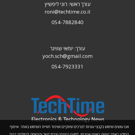
עורך ראשי: רוני ליפשיץ
roni@techtime.co.il
054-7882840
עורך: יוחאי שוויגר
yoch.sch@gmail.com
054-7923331
אנו עושים שימוש בקבצי עוגיות לצרכים שיווקיים ושיפור חוויית השימוש באתר. איסוף
המידע באתר נעשה באופן אנונימי, למעט בטפסי יצירת קשר והרשמה לניוזלטר בהם