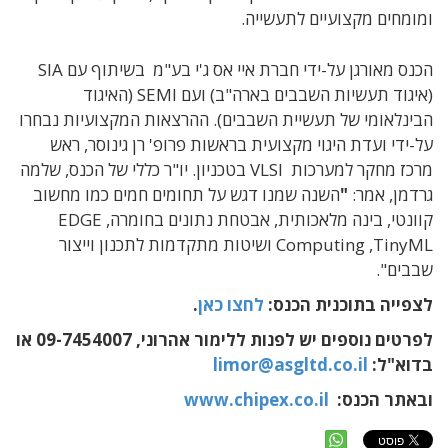
ומומחים מקצועיים לתעשייה.
הכנס מאורגן על-ידי חברת איי אס ג'י בע"מ בשיתוף עם SIA
(איגוד תעשיות השבבים בארה"ב) ועם SEMI (האיגוד
הבינלאומי של תעשיית השבבים). ההרצאות המקצועיות נבחרו
על-ידי ועדת היגוי מקצועית בראשות פרופ' רן גינוסר, ראש
מרכז מחקר למערכות VLSI בטכניון. יו"ר כללי של הכנס, שלמה
גרדמן, אמר:
"
השנה שמנו דגש על תחומים חמים כמו מחשוב
קוונטי, בינה מלאכותית, אבטחת נתונים בחומרה, EDGE
Computing ,TinyML ושיטות מתקדמות לתכנון וייצור
שבבים".
לצפייה בתוכנית הכנס:
לחצו כאן
.
לפרטים נוספים יש לפנות ללימור אהרוני, 09-7454007 או
בדוא"ל:
limor@asgltd.co.il
ובאתר הכנס:
www.chipex.co.il