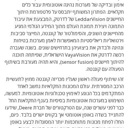
אימון ובדיקה של מערכות נהיגה אוטונומית עבור כלים
חקלאיים. הפתרון המשותף יתבסס על פלטפורמת היתוך
החיישנים LeddarVision של לדרטק, המבצעת את עיבוד
התמונה ויצירת תמונת העולם מתוך המידע הגולמי המגיע
מהחיישנים השונים, והסימולטור של קוגנטה, המייצר סביבות
וירטואליות ריאליסטיות המאפשרות לאמן מערכות בטיחות
ונהיגה ולבדוק את ביצועיהן בתרחישים שונים. בשנה שעברה
רכשה לדרטק את VayaVision הישראלית, שפיתחה תוכנה
להיתוך חיישנים (sensor fusion), והיא תהיה מעורבת בשיתוף
הפעולה עם קוגנטה.
זהו שיתוף פעולה ראשון שעליו מכריזה קוגנטה מחוץ לתעשיית
הרכב המסורתית. עולם המכונות החקלאיות נחשב לאחד
המתקדמים בכל הנוגע לאימוץ טכנולוגיות אוטונומיות. למעשה,
השימוש במערכות אוטונומיות בסיסיות בענף החקלאות החל
כבר לפני עשרים שנה, עם הטרקטורים של חברת Deere, שידעו
להתנייד בשדה באופן אוטומטי אך בקווים ישרים בלבד. כיום,
החלו לפתח מכונות מתוחכמות יותר המסוגלות לבצע באופן