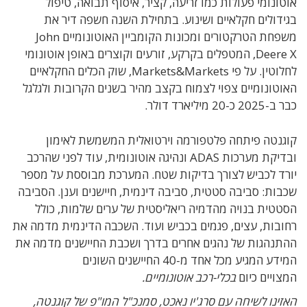
אוטונומי פעולות כמו זריעה, קציר, איסוף תבואה, טיפול
בגידולים חקלאיים ושינוע. בתחילת השנה
חשפה דיר את
משפחת הטרקטורים ומכונות הקומביין האוטונומיים John
Deere X, המטפלים בקרקע, זורעים וקוצרים באופן
אוטונומי
לחלוטין. על פי Markets&Markets, שוק הכלים החקלאיים
האוטונומיים צפוי לצמוח בקצב מהיר בשנים הקרובות ולגלגל
כבר ב-2025 כ-20 מיליארד דולר.
קוגנטה פיתחה פלטפורמה וירטואלית המשמשת לאימון
ובדיקת מערכות ADAS ונהיגה אוטונומית, עוד לפני שהרכב
יורד לכביש לצורך בדיקות שטח. המערכת מבוססת על מספר
שכבות: סביבה סטטית, סביבה דינמית, חיישנים וענן. הסביבה
הסטטית בנויה מהדמיה ריאליסטית של ערים שלמות, כולל
רחובות, עצים, פגמים בכביש ועוד. השכבה הדינמית מדמה את
ההתנהגות של נהגים אחרים בדרך ושכבת החיישנים מדמה את
המידע המגיע מכל אחד מ-40 החיישנים השונים
המצויים כיום
בכלי-רכב אוטונומיים.
האזינו לשיחה עם סרג'יו נאכט, סמנכ"ל המו"פ של קוגנטה,