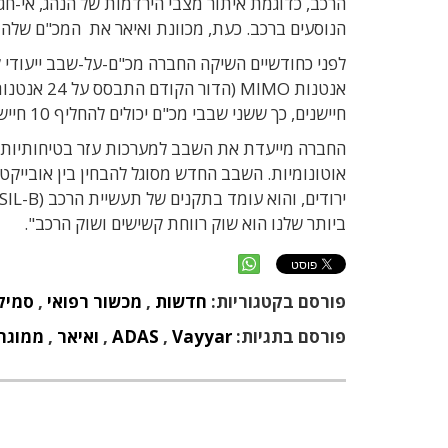
הרכב, כדוגמת איתור מצבי הירדמות של הנהג, אי-חג
הנוסעים ברכב. כעת, מכוונת ואיאר את המכ"ם שלה 
אנטנות IMO
חיישנים, כך ששני שבבי מכ"ם יכולים להחליף 10 חיישנים רגילים במערכות ADAS, ובכך חוסך בעלויות של מערכות חישה לרכב.
אוטונומיות. השבב החדש מסוגל להבחין בין אובייקטי
ביותר שלנו הוא שוק רווחת קשישים ושוק הרכב".
פורסם בקטגוריות:
חדשות
,
מכשור רפואי
,
סמיק
פורסם בתגיות:
Vayyar
,
ADAS
,
ואיאר
,
ממוגר