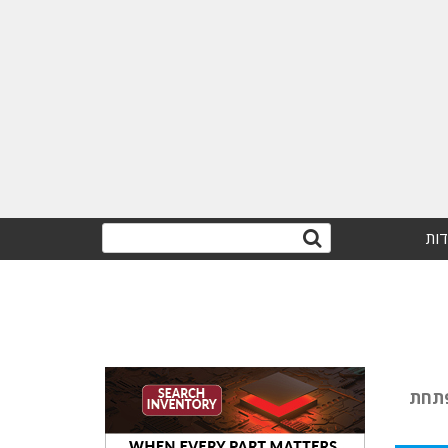
דות
 אוטומטית במקרה שהקשיש נפל. Vayyar גם מפתחת