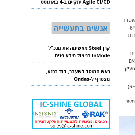
Agile CI/CD יתקיים ב-4 באוגוסט
2026
שטות
אנשים בתעשייה
יש
רות
קרן Steel מאשימה את מנכ"ל
ל כ-350 אלף קשישים
InMode בניצול מידע פנים
ים מסוימים, אם
זעיק
ראש המוסד לשעבר, דוד ברנע,
מצטרף ל-Ondas
ואיאר פיתחה מכ"ם-על-שבב (RoC), המתבסס על מערך של עד 72 אנטנות שידור וקליטה (MIMO), הפועלות בגלי רדיו (RF)
משל