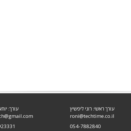
עורך ראשי: רוני ליפשיץ
עורך: יוחא
sch@gmail.com
roni@techtime.co.il
923331
054-7882840