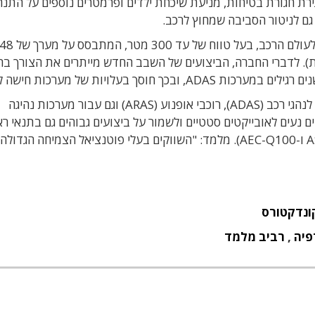
ירת חגורת בטיחות, מניעת שיכחת ילדים ופרמטרים נוספים על התנה
גם לניטור הסביבה שמחוץ לרכב.
לפני כחודשיים השיקה החברה מכ"ם-על-שבב ייעודי לעולם הרכב, בעל טווח של עד 300 מטר, המתבסס על מערך 
M (הדור הקודם התבסס על 24 אנטנות). לדברי החברה, הביצועים של השבב החדש מייתרים את הצורך ב
החברה מייעדת את השבב למערכות עזר בטיחותיות לנהגי רכב (ADAS), רוכבי אופנוע (ARAS) וגם עבור מערכות נהיגה
ם נעים לאובייקטים סטטיים ולשמור על ביצועים גבוהים גם בתנאי ר
ירודים, והוא עומד בתקנים של תעשיית הרכב (ASIL-B ו-AEC-Q100). מלמד: "השווקים בעלי פוטנציאל הצמיחה
ונדקטורס
פיה
,
רביב מלמד