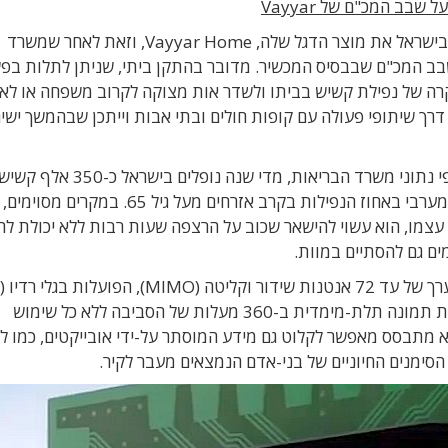
בב המכ"ם של Vayyar
) מיהוד תחל לשווק בישראל את מוצר הדגל שלה, Vayyar Home, וזאת לאחר שמשרד
ב המכ"ם שבבסיס המכשיר. מדובר בהתקן ביתי, שניתן לתלות בפ
קרה של נפילת קשיש בביתו ולשדר אות מצוקה לקרוב משפחה או לא
 דרך שיתופי פעולה עם קופות חולים ובתי אבות וייתכן שבהמשך ישי
נפילת קשישים בביתם היא תופעה שכיחה וכאובה: לפי נתוני משרד הבריאות, מדי שנה נופלים בישרא
בביתם, מה שמציב את ישראל במקום השני בעולם המערבי באחוז הנפילות בקרב אזרחים מעל גיל 65. במקר
עצמו, הוא עשוי להישאר שכוב על הרצפה שעות רבות ללא יכולת לה
ים גם להסתיים במוות.
בתדר גבוה. בשל ריבוי האנטנות, המכ"ם מסוגל לבנות תמונה תלת-מימדית ב-360 מעלות של הסביבה ללא כל שימוש
א מתבסס מאפשר לקלוט גם מידע המוסתר על-ידי אובייקטים, כמו ל
סימנים החיוניים של בני-אדם הנמצאים מעבר לקיר.