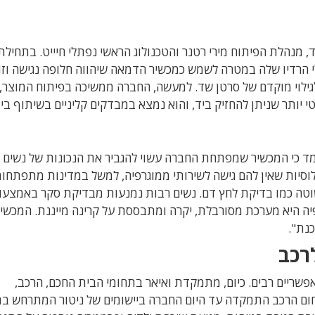
המנכ"ל רביב מלמד, מנהלת הפיתוח מירי רטנר והטכנולוג הראשי נפתלי חיייט. בתחי
 הרדיו שלה במטרה לשמש כמכשיר הדמאה שיהווה חלופה נגישה וזו
לגילוי מוקדם של סרטן שד. למעשה, החברה ממשיכה בפיתוח המוצר,
 יותר שניתן להחזיק ביד, והוא נמצא במבדקים קליניים בשיתוף בית
ואיאר רביב מלמד כי המכשיר שמפתחת החברה עשוי להגביר את הנכונות של נשים
כלוסיות שאין להם גישה לשירותי ממוגרפיה, למשל במדינות מתפתחות
שוטה כמו בדיקת לחץ דם. נשים רבות נמנעות מבדיקת סקר באמצעו
יה היא מערכת מסורבלת, יקרה ומתבססת על קרינה מייננת. המכשיר
רכב
 אפשריים רבים. כיום, מתמקדת ואיאר בתחומי הבית החכם, הרכב,
ום הרכב התמקדה עד היום החברה ביישומים של ניטור המתרחש בת