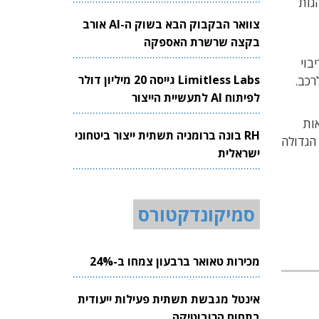
גות
צוואר הבקבוק הבא בשוק ה-AI אורב
בקצה שרשרת האספקה
של 48
ריבוי
Limitless Labs גייסה 20 מיליון דולר
לפיתוח AI לתעשיית הייצור
אות
RH בונה ברומניה תשתית ייצור ביטחוני
 הגדולה הגדולה
ישראלית
סמיקונדקטורס
מכירות טאואר ברבעון צמחו ב-24%
אינטל מגבשת תשתית פעילות ייעודית
בתחום הרובוטיקה