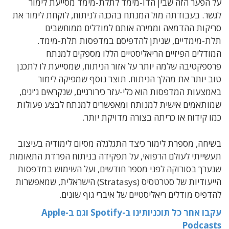
על הפער הזה שבין הדו-מימד לתלת-מימד מסייעת לימור
לגשר.
בעבודתה מול המנתח בהכנה לניתוח, לוקחת לימור את
סריקות ההדמאה וממירה אותם למודלים ממוחשבים
תלת-מימדיים, שניתן להדפיסם במדפסות תלת-מימד.
המודלים הפיזיים הריאליסטיים הללו מספקים למנתח
פרספקטיבה שלמה יותר על אזור הניתוח, שמסייעת לו לתכנן
טוב יותר את מהלך הניתוח. תוצר נוסף שמפיקה לימור
באמצעות המדפסות הוא כלי-עזר כירורגיים, שנקראים ג'יגים,
שמותאמים אישית למנותח ומאפשרים למנתח לבצע פעולות
כמו קידוח או כריתה בצורה מדויקת יותר.
בשיחה, מספרת לימור כיצד התגלגלה מסיום לימודיה בעיצוב
תעשייתי לעולם הרפואי, על תפקידה בניתוח הפרדת התאומות
שנערך בסורוקה לפני מספר חודשים, ועל השימוש במדפסות
הייעודיות של סטרטסיס (Stratasys) הישראלית, שמאפשרות
להדפיס מודלים ריאליסטיים של איברי גוף שונים.
עקבו אחר כל תוכניותינו ב-Spotify
וגם ב-Apple
Podcasts