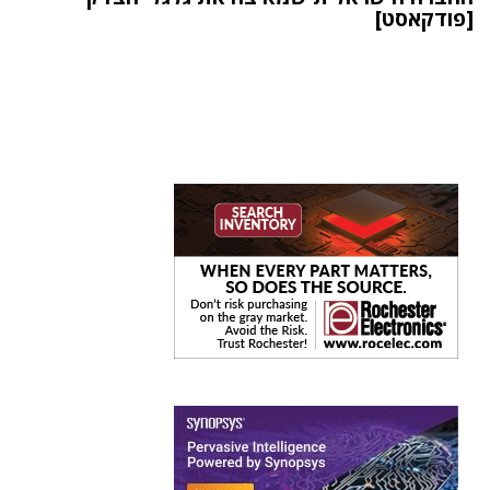
[פודקאסט]