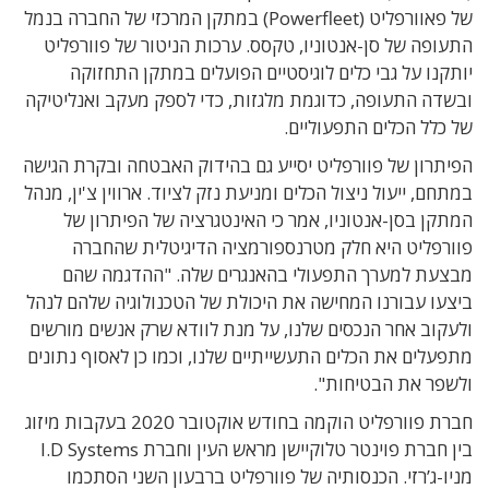
של פאוורפליט (Powerfleet) במתקן המרכזי של החברה בנמל
התעופה של סן-אנטוניו, טקסס. ערכות הניטור של פוורפליט
יותקנו על גבי כלים לוגיסטיים הפועלים במתקן התחזוקה
ובשדה התעופה, כדוגמת מלגזות, כדי לספק מעקב ואנליטיקה
של כלל הכלים התפעוליים.
הפיתרון של פוורפליט יסייע גם בהידוק האבטחה ובקרת הגישה
במתחם, ייעול ניצול הכלים ומניעת נזק לציוד. ארווין צ'ין, מנהל
המתקן בסן-אנטוניו, אמר כי האינטגרציה של הפיתרון של
פוורפליט היא חלק מטרנספורמציה הדיגיטלית שהחברה
מבצעת למערך התפעולי בהאנגרים שלה. "ההדגמה שהם
ביצעו עבורנו המחישה את היכולת של הטכנולוגיה שלהם לנהל
ולעקוב אחר הנכסים שלנו, על מנת לוודא שרק אנשים מורשים
מתפעלים את הכלים התעשייתיים שלנו, וכמו כן לאסוף נתונים
ולשפר את הבטיחות".
חברת פוורפליט הוקמה בחודש אוקטובר 2020 בעקבות מיזוג
בין חברת פוינטר טלוקיישן מראש העין וחברת I.D Systems
מניו-ג’רזי. הכנסותיה של פוורפליט ברבעון השני הסתכמו