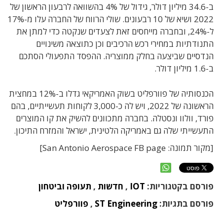
ב-34.6 מיליון דולר, גידול של 4% בהשוואה לרבעון הראשון של
2022 ושיא של 10 רבעונים. שולי הרווח של החברה עלו מ-17%
ל-24%, ובחברה מייחסים זאת לצעדים שנקטה כדי למתן את
התנודתיות במחירי רכש הרכיבים וכן כתוצאה משינויים
הנדסיים שביצעה בחלק ממוצריה. ההפסד התפעולי הסתכם
ב-1.6 מיליון דולר.
הכנסותיה של פוורפליט בשוק האמריקאי גדלו ב-12% במחצית
הראשונה של 2022, ויש לה כ-3,000 לקוחות תעשייתיים, בהם
פורד, וולוו ונסטלה. בחברה מתכוונים להשיק את קו המוצרים
התעשייתי שלה גם באמריקה הלטינית, ישראל והמזרח התיכון.
[מקור תמונה: San Antonio Aerospace FB page]
פורסם בקטגוריות:
IOT
,
חדשות
,
תעופה וביטחון
פורסם בתגיות:
ST Engineering
,
פוורפליט