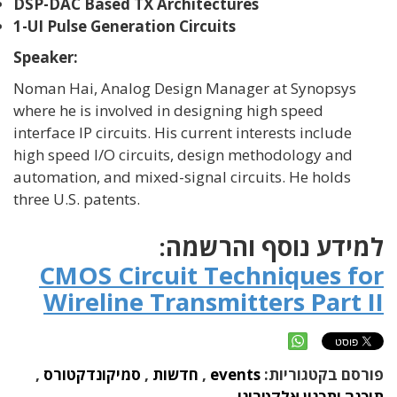
DSP-DAC Based TX Architectures
1-UI Pulse Generation Circuits
Speaker:
Noman Hai, Analog Design Manager at Synopsys
where he is involved in designing high speed
interface IP circuits. His current interests include
high speed I/O circuits, design methodology and
automation, and mixed-signal circuits. He holds
three U.S. patents.
למידע נוסף והרשמה:
CMOS Circuit Techniques for
Wireline Transmitters Part II
פורסם בקטגוריות:
events
,
חדשות
,
סמיקונדקטורס
,
תוכנה ותכנון אלקטרוני