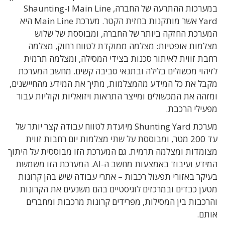
במערכות ההתרעה של החברה, Main Line ו-Shaunting
Yard אשר מותקנות בחזית הקטר. מערכת Main Line היא
המערכת החזקה ביותר של החברה, ומבוססת של שלוש
מצלמות אופטיות: מצלמה ממוקדת לטווח רחוק, מצלמה
רחבת זווית לאיתור סכנות בצידי המסילה, ומצלמה תרמית
לזיהוי מכשולים בלילה ובתנאי סביבה קשים. מחשב המערכת
מקבל את כל המידע מהמצלמות, מתיך את המידע מהחיישנים,
ומזהה את המכשולים ומייצר התראות ויזואליות וקוליות עבור
מפעילי הרכבת.
מערכת Shunting Yard מיועדת לטווח עבודה קצר יותר של
עד 200 מטר, ומבוססת על שתי מצלמות יום רחבות זווית
מצומדות ומצלמה תרמית. גם המערכת הזו מבוססית על היתוך
המידע ועיבוד באמצעות מחשב ה-AI. המערכת הזו משמשת
בעיקר באזורי תפעול רכבות – אתרי עבודה שיש בהן קרונות
מטען כבדים ובמרכזים לוגיסטיים בהם משנעים את הקרונות
והרכבות בין המסילות, מפרידים קרונות מרכבות ומחברים
אותם.