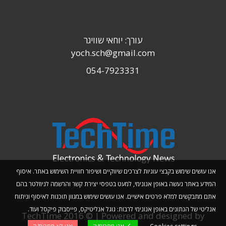
עורך: יוחאי שוויגר
yoch.sch@gmail.com
054-7923331
אנו עושים שימוש בקבצי עוגיות לצרכים שיווקיים ושיפור חוויית השימוש באתר. איסוף
המידע באתר נעשה באופן אנונימי, למעט בטפסי יצירת קשר והרשמה לניוזלטר בהם
אתם מתבקשים למלא פרטים אישיים. אנו עושים שימוש במגוון תוכנות לאיסוף וניתוח
אנליטי של הנתונים באופן אנונימי לרבות: גוגל אנליטיקס, פייסבוק פיקסל ועוד.
TechTime 2016 © | Powered and designed by