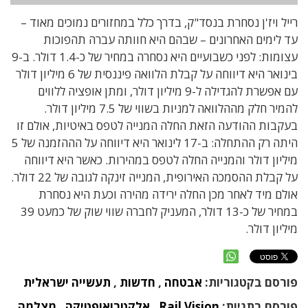
רייל ויז'ן נסחרת בנסד"ק, בדרך כלל במחזורים נמוכים מאוד –
עד לימים האחרונים – שבהם היא חוותה עברה תהפוכות
עצומות: לפני כשבועיים היא נסחרה במחיר של כ-1.4 דולר. ב-9
בינואר היא דיווחה על קבלת הלוואה פיננסית של 6 מיליון דולר
עם אפשרת להגדילה ל-9 מיליון דולר, ומתן אופציה ללווים
להמיר חלק מההלוואה למניות בשווי של 7.5 מיליון דולר.
בעקבות ההודעה הזאת החלה המנייה לטפס באיטיות, אולם זו
היתה רק ההתחלה: ב-17 לינואר היא דיווחה על הההזמנה של 5
מיליון דולר והמנייה החלה לטפס במהירות. כאשר היא דיווחה
על קבלת ההסמכה האירופית, המנייה זינקה לגובה של 22 דולר.
אולם מיד לאחר מכן החלה ירידה מהירה וכעת היא נסחרת
במחיר של כ-13 דולר, המעניק לחברה שווי שוק של כמעט 39
מיליון דולר.
פורסם בקטגוריות:
אבטחה
,
חדשות
,
תעשייה ישראלית
פורסם בתגיות:
Rail Vision
,
אלקטרואופטיקה
,
מצלמה