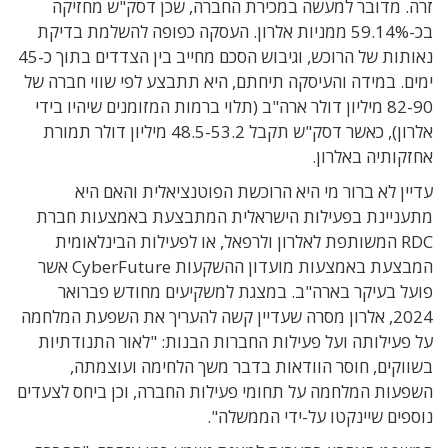
זרה. מדובר למעשה במכירת החברה, שכן דסק"ש מחזיקה
בכ-59.14% ממניות אלרון. העסקה כפופה להשלמת בדיקת
נאותות של הרוכש, וגיבוש הסכם מחייב בין הצדדים בתוך כ-45
ימים. במידה והעיסקה תיחתם, היא תתבצע לפי שווי חברה של
82-90 מיליון דולר ארה"ב (תלוי ברמות המזומנים שיהיו בידי
אלרון), כאשר דסק"ש תקבל 48.5-53.2 מיליון דולר תמורת
אחזקותיה באלרון.
עדיין לא ברור מי היא הרוכשת הפוטנציאלית והאם היא
מתעניינת בפעילות הישראלית המתבצעת באמצעות חברת
RDC המשותפת לאלרון ולרפאל, או לפעילות הבינלאומית
המבצעת באמצעות מועדון ההשקעות CyberFuture אשר
פועל בעיקר בארה"ב. במצגת למשקיעים מחודש פברואר
2024, אלרון מסרה שעדיין קשה להעריך את השפעת המלחמה
על פעילותה ועל פעילות החברות הבנות: "לאור התנודתיות
בשווקים, חוסר הוודאות בדבר משך הלחימה ועוצמתה,
השפעות המלחמה על תחומי פעילות החברה, וכן ביחס לצעדים
נוספים שיינקטו על-ידי הממשלה".