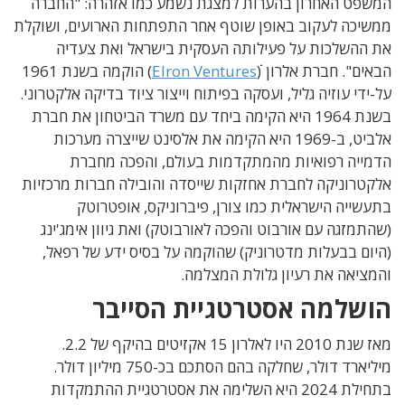
המשפט האחרון בהערות למצגת נשמע כמו אזהרה: "החברה
ממשיכה לעקוב באופן שוטף אחר התפתחות הארועים, ושוקלת
את ההשלכות על פעילותה העסקית בישראל ואת צעדיה
הבאים". חברת אלרון ׁׁׂׂ(
Elron Ventures
) הוקמה בשנת 1961
על-ידי עוזיה גליל, ועסקה בפיתוח וייצור ציוד בדיקה אלקטרוני.
בשנת 1964 היא הקימה ביחד עם משרד הביטחון את חברת
אלביט, ב-1969 היא הקימה את אלסינט שייצרה מערכות
הדמייה רפואיות מהמתקדמות בעולם, והפכה מחברת
אלקטרוניקה לחברת אחזקות שייסדה והובילה חברות מרכזיות
בתעשייה הישראלית כמו צורן, פיברוניקס, אופטרוטק
(שהתמזגה עם אורבוט והפכה לאורבוטק) ואת גיוון אימג'ינג
(היום בבעלות מדטרוניק) שהוקמה על בסיס ידע של רפאל,
והמציאה את רעיון גלולת המצלמה.
הושלמה אסטרטגיית הסייבר
מאז שנת 2010 היו לאלרון 15 אקזיטים בהיקף של 2.2.
מיליארד דולר, שחלקה בהם הסתכם בכ-750 מיליון דולר.
בתחילת 2024 היא השלימה את אסטרטגיית ההתמקדות