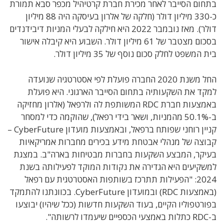
בתחום הסייבר לאחר מכירת חברת קרטיהיל מכפר סבא תמורת
כ-330 מיליון דולר (חלקה של אלרון בעיסקה היה 88 מיליון
דולר). מאז נובמבר 2022 היא חילקה לבעלי המניות דיבידנדים
בסכום מצטבר של 61 מיליון דולר. השבוע היא קיבלה אישור
בית המשפט לחלק סכום נוסף של 35 מיליון דולר.
החל משנת 2020 החברה פועלת לפי אסטרטגיה שנועדה
למקד את השקעותיה בתחום הסייבר הארגוני. היא פועלת
באמצעות חברת RDC המשותפת לה ולרפאל (אלרון מחזיקה
ב-50.1% מהמניות, ושאר בידי רפאל), שהוקמה כדי למסחר
קניין רוחני שפותח ברפאל, ובאמצעות מועדון CyberFuture –
קבוצה של מנהלי אבטחת מידע בכירים מחברות אמריקאיות
בעיקר, המבצע השקעות בחברות מבטיחות בארה"ב. במצגת
למשקיעים היא הגדירה את נקודות המוקד לפעילותה בשנת
2024: "הפעילות תתרכז בשותפות האסטרטגית עם רפאל
(באמצעות RDC) ובמועדון CyberFuture. בכוונתנו להתמקד
בפורטפוליו הקיים, בעוד השקעות חדשות (ככל שיהיו) יבוצעו
ב-RDC כתלות באמצעי הכספיים שיעמדו לרשותה".