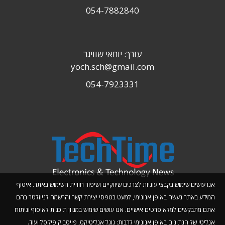
054-7882840
עורך: יוחאי שוויגר
yoch.sch@gmail.com
054-7923331
אנו עושים שימוש בקבצי עוגיות לצרכים שיווקיים ושיפור חוויית השימוש באתר. איסוף
המידע באתר נעשה באופן אנונימי, למעט בטפסי יצירת קשר והרשמה לניוזלטר בהם
אתם מתבקשים למלא פרטים אישיים. אנו עושים שימוש במגוון תוכנות לאיסוף וניתוח
אנליטי של הנתונים באופן אנונימי לרבות: גוגל אנליטיקס, פייסבוק פיקסל ועוד.