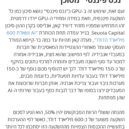
ועם זאת, שימוש זה ב-GPU כ"נכס פיננסי" נושא סיכון כמו כל
השקעה פיננסית, וזאת במידה ומחירי ה-GPU יירדו דרמטית.
זהו התרחיש שמפניו מזהיר דיוויד קאן, אנליסט בקרן ההון-סיכון
Seuoia Capital. בנייר עמדה תחת הכותרת
"AI ושאלת 600
מיליארד הדולר"
, מעלה קאן תהיות עד כמה בר-קיימא המודל
העסקי שעומד מאחורי ההצטיידות המאסיבית של חברות
במעבדי אנבידיה. לפי החישוב שהוא מציג, אנבידיה אמורה
למכור עד סוף השנה מעבדים וחומרה למרכזי נתונים בהיקף
של כ-150 מיליארד דולר. לכך יש להוסיף סכום נוסף של כ-150
מיליארד דולר בעבור עלויות תפעוליות, כדוגמת מבנים,
מערכות גיבוי ועבור צריכת אנרגיה. אותן חברות שרוכשות את
המעבדים ירצו בסופו של דבר לגבות כסף בעבור שירותי ה-AI
שהן מפתחות.
מהנחה ששולי הרווח המבוקשים יהיו 50%, הוא הגיע לסכום
השקעה משוער של כ-600 מיליארד דולר, כאשר לפי ההערכות
בתעשייה ההכנסות הצפויות מההשקעה הזו יסתכמו לכל היותר