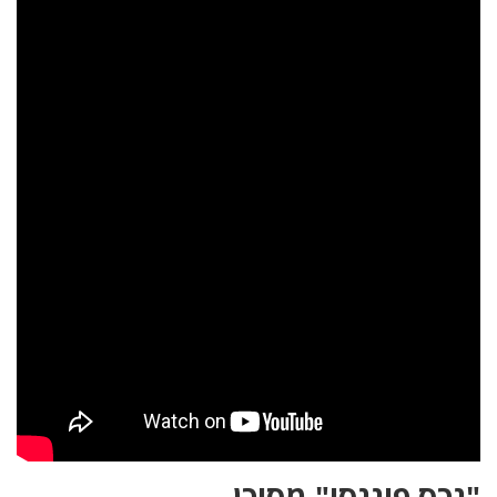
"נכס פיננסי" מסוכן