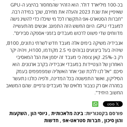
בכ-100 מיליארד דולר. הוא הזהיר שהמחסור בהיצע ה-GPU
שאיפיין את שנת 2023 והעלה את מחירם, שכך במידה רבה.
"חברות הסטארט-אפ התקשרו לכל מי שיכלו כדי להשיג גישה
למעבדי GPU. היום החשש הזה התפוגג. אנשים מהתעשייה
מדווחים שדי פשוט לרכוש מעבדים בזמני אספקה סבירים".
אנבידיה משיקה בימים אלה מעבד חדש לשרתי נתונים, B100,
שיהיה בעל ביצועים גבוהים פי 2.5 מקודמו, H100, ויהיה יקר
רק ב-25%. קאן צופה כי מעבד זה יסמן את הגל המאסיבי
האחרון של הצטיידות במעבדי אנבידיה בקרב ארגונים. הוא
סיכם: "אל לנו ללכת שבי אחר האשליה שמפמפמים בעמק
הסיליקון, ואשר התפשטה בכל המדינה, ולפיה כולנו נתעשר
במהרה אם רק נצבור מלאים של מעבדים גרפיים. שהם המשאב
החשוב היחיד".
פורסם בקטגוריות:
בינה מלאכותית
,
גיוסי הון
,
השקעות
והון סיכון
,
חברות סטראט-אפ
,
חדשות