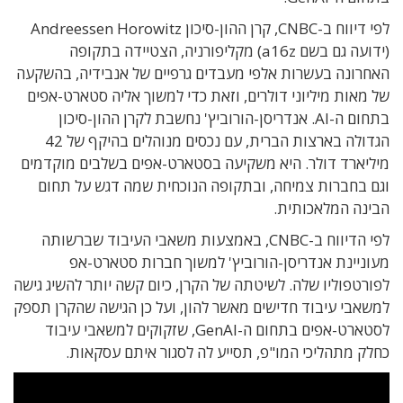
לפי דיווח ב-CNBC, קרן ההון-סיכון Andreessen Horowitz
(ידועה גם בשם a16z) מקליפורניה, הצטיידה בתקופה
האחרונה בעשרות אלפי מעבדים גרפיים של אנבידיה, בהשקעה
של מאות מיליוני דולרים, וזאת כדי למשוך אליה סטארט-אפים
בתחום ה-AI. אנדריסן-הורוביץ' נחשבת לקרן ההון-סיכון
הגדולה בארצות הברית, עם נכסים מנוהלים בהיקף של 42
מיליארד דולר. היא משקיעה בסטארט-אפים בשלבים מוקדמים
וגם בחברות צמיחה, ובתקופה הנוכחית שמה דגש על תחום
הבינה המלאכותית.
לפי הדיווח ב-CNBC, באמצעות משאבי העיבוד שברשותה
מעוניינת אנדריסן-הורוביץ' למשוך חברות סטארט-אפ
לפורטפוליו שלה. לשיטתה של הקרן, כיום קשה יותר להשיג גישה
למשאבי עיבוד חדישים מאשר להון, ועל כן הגישה שהקרן תספק
לסטארט-אפים בתחום ה-GenAI, שזקוקים למשאבי עיבוד
כחלק מתהליכי המו"פ, תסייע לה לסגור איתם עסקאות.