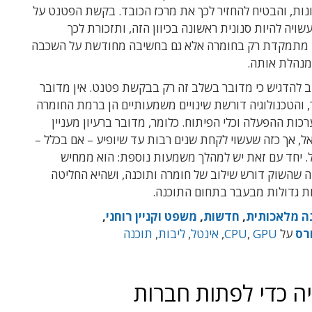
נות, והבטיח להחזיר לכך את מרכז הכובד. בקשת הפטנט על
שויה להיות סנונית ראשונה בכיוון הזה, ותזכורת לכך
 מתמקדת רק בחומרה אלא גם בחשיבה מחודשת על השכבה
נהלת אותה.
ב להדגיש כי מדובר בשלב זה רק בבקשת פטנט. אין מדובר
 והטכנולוגיה דורשת שינויים משמעותיים הן ברמת החומרה
כות ההפעלה וכלי הפיתוח. כלומר, מדובר ברעיון מעניין
ל, אך כזה שעשוי לקחת שנים רבות עד שיופיע – אם בכלל –
ל. יחד עם זאת יש למהלך משמעות נוספת: הוא ממחיש
 שהשוק דורש שילוב של חומרה ותוכנה, ושהיא החליטה
 גדולות מבעבר בתחום התוכנה.
ה מלאכותית
,
חדשות
,
משפט וקניין רוחני
,
רס
על
GPU
,
CPU
,
אינטל
,
ליבות
,
תוכנה
ה כדי לפתות חברות