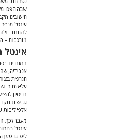
נפרדות. משמ
חישובים מקבי
להתרחב ולהי
מורכבות – החל מ-AI ועד סימולציו
אינטל 
אנבידיה, שה
א
בניסיון להצ
אלפי ליבות GPU.
מעבר לכך, המ
אינטל בתחום
ליפ-בו טאן ה