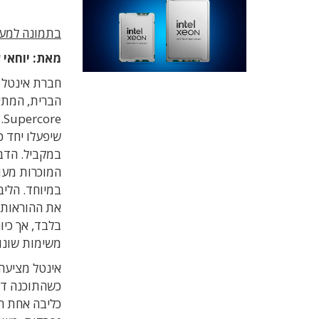
בתמונה למעלה: מעבדי n 6
מאת: יוחאי 
חברת אינטל 
e
שיפעלו יחד כ
במיוחד. הליב
את ההוראות 
בלבד, אך כיו
משימות שונו
אינטל מציעה 
כשהתוכנה דור
כליבה אחת רח