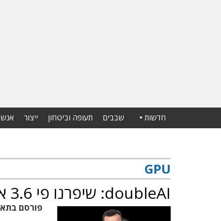
חדשות
שבבים
תעופה וביטחון
ייצור
אנשי
GPU
doubleAI: שיפרנו פי 3.6 את קוד ה-GPU של אנבידיה
פורסם בתא