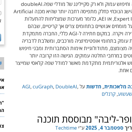
אלגוריתמיקה וחיפוש עמוק ולא רק סקיילינג של מודלי שפה.doubleAI
מציגה את ההישג הנוכחי כחלק מתפיסה רחבה יותר שהיא מכנה Artificial
Expert Intelligence, או AEI, כלומר מערכות שמצליחות להתעלות
א
ל מומחים אנושיים בתחומים צרים אך קריטיים, שבהם
המומחיות נדירה ויקרה. במקום חתירה ל-AGI כללי, החברה מתמקדת
 עומק בתחומי אופטימיזציה מורכבים, ומשלבת לדבריה
 מצומצם, מתודולוגיית אימות הסתברותית ומבני חיפוש
וטים במרחבי החלטה עמוקים. הגישה הזו קרובה יותר
י
ש אלגוריתמית מתקדמת מאשר למודל שפה קלאסי שמייצר
 אחת.
אי
ה מלאכותית
,
חדשות
על
,
DoubleAI
,
cuGraph
,
AGI
את
שעשוע
,
קרנלים
לש
המ
פר-ליבה" מבוססת תוכנה
ריך
ספטמבר 4, 2025
ע"י
Techtime