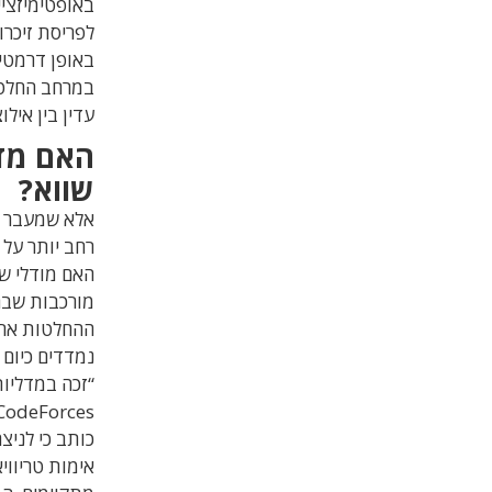
באופטימיזצי
באופן דרמטי 
במרחב החלטות
עדין בין אילוצ
שווא?
אלא שמעבר ל
רחב יותר על 
האם מודלי שפ
מורכבות שבה
ההחלטות ארו
כותב כי לניצח
אימות טריווי