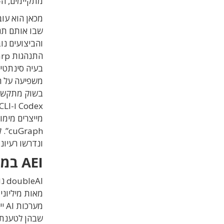
מתקיימים, ה-AI של היום מצטיין. הסר אפילו אחד מהם, והוא קורס
שבו אותם תנא
והביצועים נו
בעיה סינתטי
משפיעה על ר
מייצרים מימו
ונדרשו רעיונ
AEI במקום AGI
מאות מיליוני
מע
שבהן לטענתה