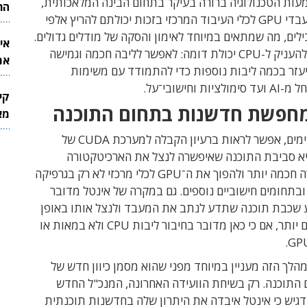
עות הטכנולוגיה ברורה בעיקר בתחום הבינה המלאכותית,
הר
שבה הפכו מעבדי GPU לכלי העיבוד המרכזי בזכות יכולתם להריץ אלפי
לים, מה שמתאים במיוחד לאימון והסקה של מודלים גדולים.
אי
אינטל מנסה להעניק ל-CPU יכולת דומה: לאפשר לליבה חכמה וגמישה
את
עזר בכמה ליבות נוספות כדי להתמודד עם משימות
לש
ת וחישובי־על.
קי
מחפשת חדשנות בתחום התוכנה
מאר
במובנים מסוימים, אפשר לראות ברעיון הקבלה למערכת CUDA של
יא סביבת התוכנה שאיפשרה לנצל את הארכיטקטורה
הגרפית בצורה חכמה יותר ולהפוך את ה־GPU לכלי מרכזי לא רק בגרפיקה
לא גם ב-AI ובתחומים חישוביים נוספים. גם במקרה של אינטל מדובר
יע שכבת תוכנה שתדע לנתב את המעבד ולנצל אותו באופן
גמיש ומתקדם יותר, אם כי כאן מדובר בחיבור ליבות CPU ולא במאות או
הלך הזה מעניין במיוחד מפני שהוא מסמן כיוון חדש של
 התוכנה. רק בשיחת הוועידה האחרונה, המנכ"ל החדש
דגיש כי אינטל איבדה את היתרון שלה בחדשנות תוכנתית