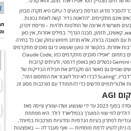
”.
ד
מכאן הוא עובר להסביר מדוע הנדסת ביצועים ל-GPU היא מקרה מבחן
ים אינם מתקיימים. “הדאטה נדיר. קשה לאמת נכונות.
חב
בעים משרשרת ארוכה של החלטות תלויות – פריסת זיכרון,
וה
התנהגות warp, קאשינג, תזמון, מבנה הגרף”. במילים אחרות, אין כאן
ת עם תשובה ברורה, אלא מרחב חיפוש עמוק שבו כל בחירה
בות אחרות. בהקשר זה טוען שעשוע כי גם סוכנים מתקדמים
בשוק מתקשים בתחום: “אפילו סוכנים מתקדמים כמו Claude Code,
Codex ו-Gemini CLI נכשלים כאן באופן דרמטי, ולעיתים קרובות
שים שגויים גם כאשר הם מקבלים את חבילת הבדיקות של
cuGraph”. לדבריו, “Scaling לבדו לא יכול לשבור את המחסום הזה”,
ות אלגוריתמיים חדשים כדי להתמודד עם מורכבות מסוג זה.
doubleAI נוסדה בסוף 2023 על ידי שעשוע ושלו-שוורץ וגייסה מאז
 דולרים לפי שווי המוערך בכמיליארד דולר. היא מפתחת
רכות AI ייעודיות לפתרון בעיות הנדסיות ומדעיות מורכבות במיוחד,
 ניתן להגיע לרמת מומחיות — ואף מעבר לה — באמצעות