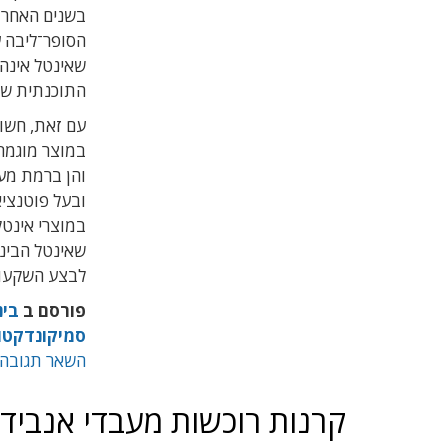
בשנים האחרו
הסופר־ליבה ע
שאינטל אינה
התוכנתית שמ
עם זאת, חשו
במוצר מוגמר,
והן ברמת מער
ובעל פוטנציא
במוצרי אינט
שאינטל הבינה
לבצע השקעות
פורסם ב
בינ
סמיקונדקטו
השאר תגובה
קרנות רוכשות מעבדי אנבידי