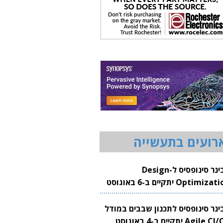
רועים בתעשייה
וובינר סינופסיס ל-Design
Optimization יתקיים ב-6 באוגוסט
20
בינר סינופסיס לתכנון שבבים במודל
Agile CI/CD יתקיים ב-4 באוגוסט