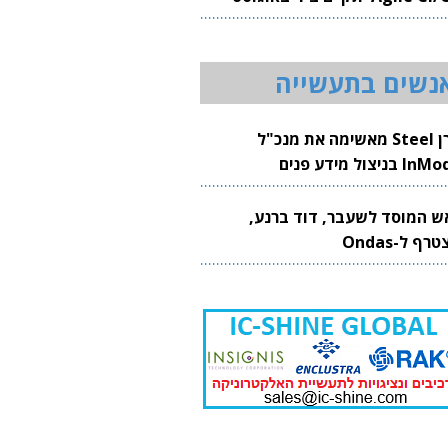
20
נשים בתעשייה
קרן Steel מאשימה את מנכ"ל
 בניצול מידע פנים
ש המוסד לשעבר, דוד ברנע,
רף ל-Ondas