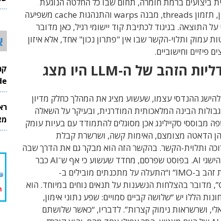
ית ביצועים ברמת חומרה, תחום שבו כל החלטה הנוגעת
26
לפריסת זיכרון, תזמון threads, מבנה warps והתנהגות cache משפיעה
על התוצאה. בניגוד לכתיבת קוד יישומי רגיל, כאן מדובר
א
 עמוק ותלוי-הקשר שבו אין "פתרון נכון" אחד, אלא איזון
ים פיזיים וחישוביים.
האם מדליות הזהב של ה-LLM היו מצג
InMode
הישג ההנדסי עצמו, שעשוע מציג את המהלך כחלק מדיון
רא
גבולות הבינה המלאכותית המודרנית, ובעיקר על השאלה
מצט
ה מבוססי סקיילינג אכן מסוגלים להתמודד עם בעיות עומק
ן הדאטה מצומצם, האימות קשה, ושרשרת קבלת
כה ותלוית-הקשר. בהקשר הזה הוא מבקר גם את הדרך שבה
נמדדים כיום הישגי AI. בפוסט שפרסם, מחדד שעשוע כי אף ש־AI כבר
“זכה במדליות זהב ב-IMO” ו“התעלה על מתכנתים מובילים ב-
CodeForces”, מדובר בהצלחות הנשענות על תנאים נוחים במיוחד. הוא
ונות הללו יש “שלושה קביים סמויים: שפע נתוני אימון,
אלי, ושרשראות נימוק קצרות”. לדבריו, “כאשר שלושתם