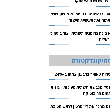
צה שרשרת האספקה
Limitless Labs גייסה 20 מיליון דולר
AI לתעשיית הייצור
RH בונה ברומניה תשתית ייצור ביטחוני
ראלית
מיקונדקטורס
רות טאואר ברבעון צמחו ב-24%
נטל מגבשת תשתית פעילות ייעודית
חום הרובוטיקה
נס ממנה את דין מרטין לראש חטיבת