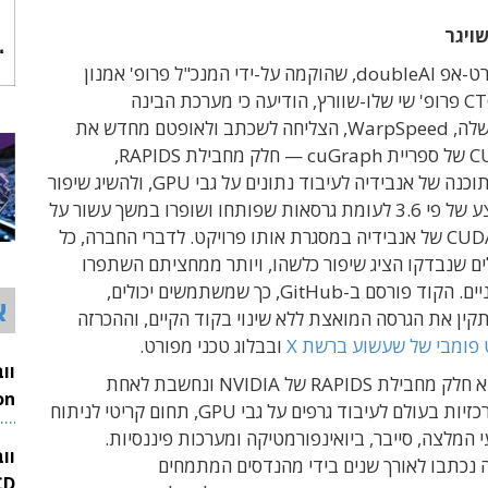
שויגר
חברת הסטארט-אפ doubleAI, שהוקמה על-ידי המנכ"ל פרופ' אמנון
שעשוע וה-CTO פרופ' שי שלו-שוורץ, הודיעה כי מערכת הבינה
המלאכותית שלה, WarpSpeed, הצליחה לשכתב ולאופטם מחדש את
קרנלי ה-CUDA של ספריית cuGraph — חלק מחבילת RAPIDS,
אקוסיסטם התוכנה של אנבידיה לעיבוד נתונים על גבי GPU, ולהשיג שיפור
מהירות ממוצע של פי 3.6 לעומת גרסאות שפותחו ושופרו במשך עשור על
ידי מהנדסי CUDA של אנבידיה במסגרת אותו פרויקט. לדברי החברה, כל
ם שנבדקו הציג שיפור כלשהו, ויותר ממחציתם השתפרו
ביותר מפי שניים. הקוד פורסם ב-GitHub, כך שמשתמשים יכולים,
א
ין את הגרסה המואצת ללא שינוי בקוד הקיים, וההכרזה
פומבי של שעשוע ברשת X
ובבלוג טכני מפורט.
cuGraph היא חלק מחבילת RAPIDS של NVIDIA ונחשבת לאחת
הספריות המרכזיות בעולם לעיבוד גרפים על גבי GPU, תחום קריטי לניתוח
26
 המלצה, סייבר, ביואינפורמטיקה ומערכות פיננסיות.
וו
 נכתבו לאורך שנים בידי מהנדסים המתמחים