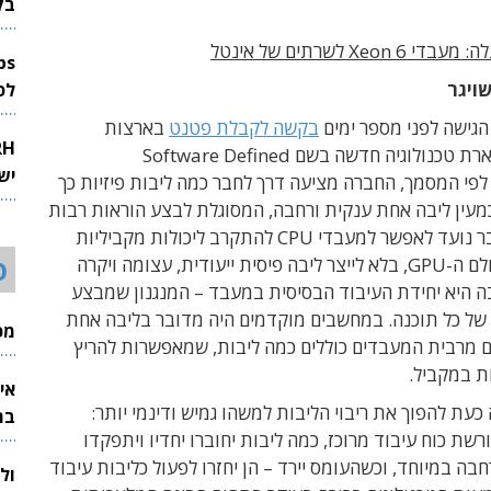
בק
Xeo לשרתים של אינטל
שויגר
לפיתוח 
הגישה לפני מספר ימים
בקשה לקבלת פטנט
בארצות
הברית, המתארת טכנולוגיה חדשה בשם Software Defined
יש
Supercor. לפי המסמך, החברה מציעה דרך לחבר כמה ליבות פיזיות כך
מעין ליבה אחת ענקית ורחבה, המסוגלת לבצע הוראות רבות
במקביל. הדבר נועד לאפשר למעבדי CPU להתקרב ליכולות מקביליות
ס
המוכרות מעולם ה-GPU, בלא לייצר ליבה פיסית ייעודית, עצומה ויקרה
ה היא יחידת העיבוד הבסיסית במעבד – המנגנון שמבצע
של כל תוכנה. במחשבים מוקדמים היה מדובר בליבה אחת
מכי
ם מרבית המעבדים כוללים כמה ליבות, שמאפשרות להריץ
ת במקביל.
אי
כעת להפוך את ריבוי הליבות למשהו גמיש ודינמי יותר:
בת
שת כוח עיבוד מרוכז, כמה ליבות יחוברו יחדיו ויתפקדו
בה במיוחד, וכשהעומס יירד – הן יחזרו לפעול כליבות עיבוד
ול