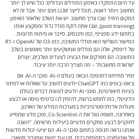
עד היום התמקדו באימון המודלים הגדולים: ככל שיש לך יותר
מחשוב ויותר דאטה, תוכל לייצר LLM חכם יותר. אבל זה לא
המקום היחיד שבו צריך מחשוב. יש את השלב שלאחר האימון
(post training), שבו אתה לוקח מודל גדול וממקצע אותו
בתחום ידע ספציפי, כמו פיננסים, סייבר או פיתוח תרופות.
המישור השלישי הוא מודלי החשיבה, כמו O3 של OpenAI ו-R1
של דיפסיק. אלה הם מודלים שמשקיעים יותר מאמצים בשלב
התשובה. הם מפרקים את הבעיה לצעדים ושלבים, יוצרים
'שרשרת מחשבות' – וזה מצריך הרבה יותר עיבוד.
זמיר מתייחס למהפכה הבאה בעולם ה-AI: סוכני ה-AI. אם
צ'אט-בוטים כמו ChatGPT יודעים להשיב על שאלות או לפתור
בעיות תיאורטיות, סוכני AI יודעים לעשות דברים בעולם
הדיגיטלי, כמו לחפש ברשת, להזמין לנו כרטיסי טיסה או לבצע
פעולות אדמיניסטרטיביות במערכות המידע של הארגון.
באחרונה, חשפה גוגל את ה-Co-Scientist, סוכן מדע שמסייע
לחוקרים לבצע מחקרים מדעיים ביעילות מרשימה. "השנה
אנחנו נראה תנופה בתחום סוכני ה-AI. הם יציעו יכולות חדשות
של אוטומציה בתחומים רבים. זהו עוד יישום שמצריך משאבי