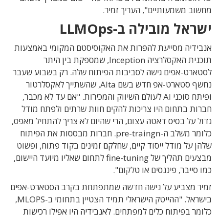
מחשוב משמעותיים", העריך זמיר.
ישראל מובילה ב-LLMOps
אנבידיה מסייעת להפרות את האקוסיסטם המקומי באמצעות
תוכנית האקסלרציה Inception, שמספקת בין היתר
לסטארט-אפים גישה לסביבות הפיתוח שלה. רק בשבוע שעבר
נחשף סטארט-אפ חדש בשם Alta, שהשתייך לאקסלרטור
ופיתח סוכני AI לעולם השיווק והמכירות. "אם עד לא מכבר,
חברות בתחום היו צריכות להקים חוות שרתים ולפתח מודל
גדול על בסיס דאטה עצום, הרי שהיום לא צריך להתחיל מאפס,
כלומר משלב ה-pre-traingn. חברות מבססות את הפיתוח
שלהן על מודל ייסוד קיים, שחלקם זמינים בקוד פתוח, ופשוט
מבצעים תהליך של fine-tuning לתחום שאליו מיועד היישום,
כמו סייבר, פיננסים או טלקום".
זמיר מצביע על נישה חדשה שמתפתחת בקרב הסטארט-אפים
בישראל. "ההייטק הישראלי תמיד הצטיין בתחומי ב-MLOPS,
כלומר בפיתוח כלים למפתחים. לאנבידיה היו אפילו רכישות