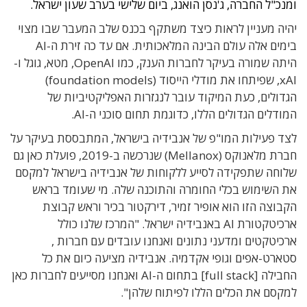
ומנכ"ל החברה, ג'נסן הואנג, ביום שלישי בערב שעון ישראל.
יהיה מעניין לראות כיצד משתקף בכנס שלב המעבר שבו מצוי
בימים אלה עולם הבינה המלאכותית. אם עד כה זירת ה-AI
היתה שמורה בעיקר לחברות הענק, כמו OpenAI, מטא, גוגל ו-
xAI, שפיתחו את מודלי הייסוד (foundation models)
הגדולים, כעת המיקוד עובר לנגזרות האפליקטיביות של
המודלים הגדולים הללו, כדוגמת תחום סוכני ה-AI.
לצד פעילות המו"פ של אנבידיה בישראל, המתבססת בעיקר על
חברת מלאנוקס (Mellanox) שנרכשה ב-2019, פועלת כאן גם
שלוחה שתפקידה לסייע ללקוחות של אנבידיה בישראל למקסם
את השימוש בכלי החומרה והתוכנה שלה.
מי שעומד בראש
הקבוצה הזו הוא אופיר זמיר, דירקטור בכיר וראש קבוצת
ארכיטקטורת AI באנבידיה ישראל. "
המרכז שלנו כולל
ארכיטקטים ומדעני נתונים ואנחנו עובדים עם חברות ,
סטארט-אפים וגופי אקדמיה. אנבידיה מציעה כיום את כל
החבילה [full stack] בתחום ה-AI ואנחנו מסייעים לחברות כאן
למקסם את הכלים הללו לפיתוח שלהן".