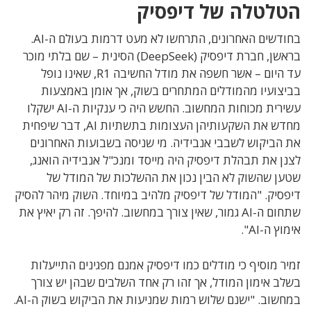
הטלטלה של דיפסיק
בחודשים האחרונים, התרחשו לא מעט דרמות בעולם ה-AI.
בראשן, חברת דיפסיק (DeepSeek) הסינית – שם בלתי מוכר
עד היום – אשר חשפה את מודל החשיבה R1, שאינו נופל
בביצועיו מהמודלים המתחרים בשוק, אך אומן באמצעות
עשירית מכוחות המחשוב.
החשש היה כי ענקיות ה-AI ישקלו
מחדש את השקעותיהן העצומות בתשתיות AI, דבר שיפחית
את הביקוש לשבבי אנבידיה.
מי שניסה בשבועות האחרונים
לצנן את תבהלת דיפסיק היה מייסד ומנכ"ל אנבידיה הואנג,
שטען שהשוק לא הבין נכון את ההשלכות של המודל של
דיפסיק. "המודל של דיפסיק מלהיב במיוחד. השוק מיהר להסיק
שתחום ה-AI גמור, שאין צורך במחשוב. להיפך. זה רק יאיץ את
אימוץ ה-AI".
זמיר מוסיף כי מודלים כמו דיפסיק אמנם מפגינים התייעלות
בשלב אימון המודל, אך זהו רק אחד השלבים שבהן יש צורך
במחשוב. "ישנם שלוש רמות שמניעות את הביקוש בשוק ה-AI.