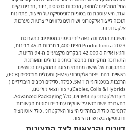
החל ממוליכים למחצה, הרכבות כרטיסים, זיווד, חדרים נקיים
ועוד. היא עוסקת גם בסוגיות לוגיסטיקה של הייצור, פתרונות
תוכנה לייצור אלקטרוני ושירותים נלוווים ליצרניות מערכות
אלקטרוניות.
חשיבות התערוכה באה לידי ביטוי במספרים: בתערוכת
Productonica 2023 הציגו 1,400 חברות מ-45 מדינות,
והגיעו אליה כ-42,000 מבקרים מקצועיים מ-94 מדינות.
התערוכה מתקיימת במספר ביתנים גדולים ומאורגנת
במתכןונת של שישה מתחמי תצוגה הממוקדים בנושאים
ראשיים. בהם: ייצור אלקטרוני (EMS) ומעגלים מודפסים (PCB),
הרכבות בטכנולוגיית SMT, כבילה, סלילים רכיבים היברידיים (
Cables, Coils & Hybrids), ייצור חצאי מוליכים,
מיקרואלקטרוניקה ומארזים, כולל Advanced Packaging.
בתערוכה יושם דגש על שווקים עתידיים וסוגיות הקשורות
לתמיכה כוללת בתהליכי הייצור האלקטרוני, כולל אוטומציה
ורובוטיקה בשרשרת הייצור.
דיונים והרצאות לצד התצוגות