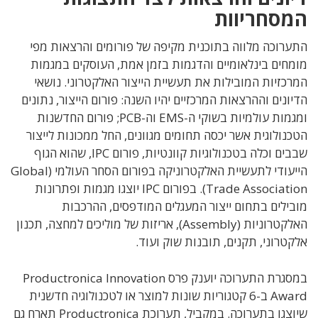
המסחריוות
התערוכה מלווה בתוכנית מקיפה של פורומים והרצאות מפי
מומחים בינלאומיים והדגמות בזמן אמת, העוסקים במגמות
המרכזיות המובילות את תעשיית הייצור האלקטרוני. נושאי
הדיונים וההרצאות המרכזיים יהיו השנה: פורום הייצור, נתונים
ומגמות עולמיות בשוקי ה-EMS וה-PCB; פורום החדשנות
הטכנולוגית אשר יכסה תחומים מגוונים, החל ממכונות לייצור
שבבים וכלה בטכנולוגיות קוונטיות, פורום IPC, שהוא הגוף
הייעודי לתעשיית האלקטרוניקה בפורום הסחר העולמי (Global
Trade Association). בפורום IPC יוצגו מגמות ופתרונות
מובילים בתחום ייצור המעגלים המודפסים, ההרכבות
האלקטרוניות (Assembly), אריזות של מוליכים למחצה, תכנון
אלקטרוני, תקנים, תובנות שוק ועוד.
במסגרת התערוכה יוענק פרס Productronica Innovation
Award ב-6 קטגוריות שונות למוצר או לטכנולוגיה חדשנית
שיוצגו בתערוכה. במקביל, תערוכת Productronica תארח גם