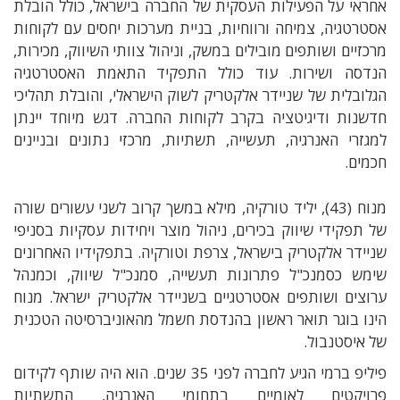
אחראי על הפעילות העסקית של החברה בישראל
,
כולל הובלת
אסטרטגיה
,
צמיחה ורווחיות
,
בניית מערכות יחסים עם לקוחות
מרכזיים ושותפים מובילים במשק
,
וניהול צוותי השיווק
,
מכירות
,
הנדסה ושירות
.
עוד כולל התפקיד התאמת האסטרטגיה
הגלובלית של שניידר אלקטריק לשוק הישראלי
,
והובלת תהליכי
חדשנות ודיגיטציה בקרב לקוחות החברה
.
דגש מיוחד יינתן
למגזרי האנרגיה
,
תעשייה
,
תשתיות
, מרכזי נתונים
ובניינים
חכמים
.
מנוח
(43),
יליד טורקיה
,
מילא במשך קרוב לשני עשורים שורה
של תפקידי שיווק בכירים
,
ניהול מוצר ויחידות עסקיות בסניפי
שניידר אלקטריק בישראל
,
צרפת וטורקיה
.
בתפקידיו האחרונים
שימש כסמנכ
"
ל פתרונות תעשייה
,
סמנכ
"
ל שיווק
,
וכמנהל
ערוצים ושותפים אסטרטגיים בשניידר אלקטריק ישראל
.
מנוח
הינו בוגר תואר ראשון בהנדסת חשמל מהאוניברסיטה הטכנית
של איסטנבול
.
פיליפ ברמי הגיע לחברה לפני 35 שנים. הוא
היה שותף לקידום
פרויקטים לאומיים בתחומי האנרגיה
,
התשתיות