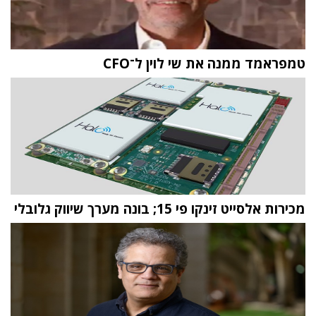
טמפראמד ממנה את שי לוין ל־CFO
מכירות אלסייט זינקו פי 15; בונה מערך שיווק גלובלי