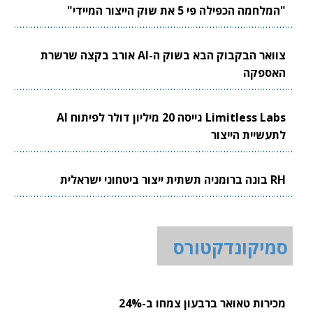
"המלחמה הכפילה פי 5 את שוק הייצור המיידי"
צוואר הבקבוק הבא בשוק ה-AI אורב בקצה שרשרת
האספקה
Limitless Labs גייסה 20 מיליון דולר לפיתוח AI
לתעשיית הייצור
RH בונה ברומניה תשתית ייצור ביטחוני ישראלית
סמיקונדקטורס
מכירות טאואר ברבעון צמחו ב-24%