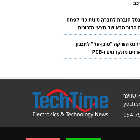
כב
נטל חוברת לחברה סינית כדי לפתח
 הדור הבא של מצעי הזכוכית
בבים
ידנס השיקה "סוכן-על" לתכנון
זים מתקדמים ו-PCB
י שוויגר
yoch.
054-7