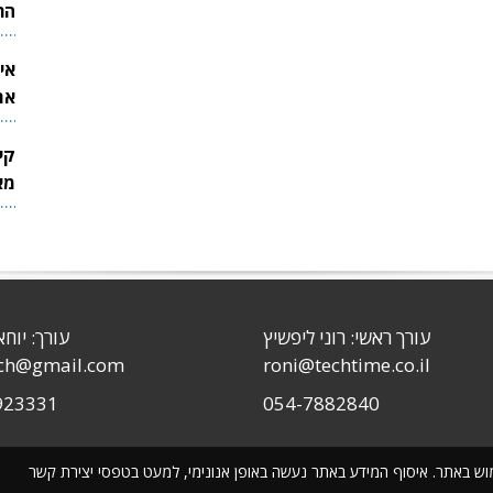
הר
אי
את
לש
קי
מאר
עורך ראשי: רוני ליפשיץ
עורך: יוחא
sch@gmail.com
roni@techtime.co.il
923331
054-7882840
שימוש באתר. איסוף המידע באתר נעשה באופן אנונימי, למעט בטפסי יצירת קשר