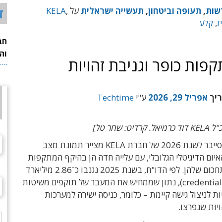
ד
שות
,
תעופה וביטחון
,
תעשייה ישראלית
על
,
KELA
ז
,
קלע
חב
וה
פות כופר וגניבת זהויות
ריך
אפריל 29, 2026
ע"י
Techtime
ט: שחר טל]
דו"ח פשעי הסייבר לשנת 2026 של חברת KELA מצייר תמונת מצב
יום הדיגיטלי הגלובלי, עם עלייה חדה הן בהיקף המתקפות
והן ברמת התחכום שלהן. לפי הדו"ח, בשנת 2025 נגנבו כ־2.86 מיליארד
פרטי גישה (credentials), נתון שממחיש את המעבר של תוקפים משיטות
ת לניצול גישה קיימת – כלומר, כניסה ישירה למערכות
יות שנפרצו.