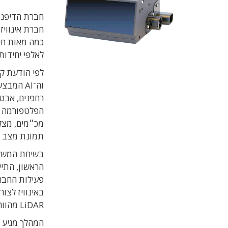
חברת הדיפנס
חברת אינוויז 
לאלפי יחידות
לפי הודעת ק
וה־AI המ
רחפנים, אבט
הפלטפורמה של
תמונת מצב מ
בשיחת המשקיע
הראשון, התיי
פעילות החברה
באינוויז לצו
LiDAR מהווה “איתות חזק” ליכולות החברה בתחומי ה־AI ועיבוד הסביבה.