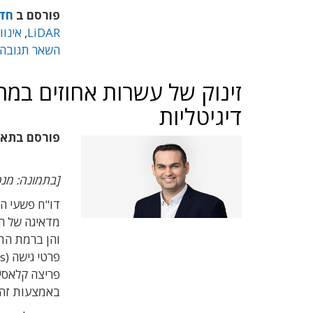
פורסם ב
חד
LiDAR
,
אינווי
השאר תגובה
זינוק של עשרות אחוזים במתק
דיגיטליות
פורסם בתא
[בתמונה: מנכ"ל KELA דוד כרמיאל. קרדי
מדאיגה של הא
פריצה קלאסיו
באמצעות זהו