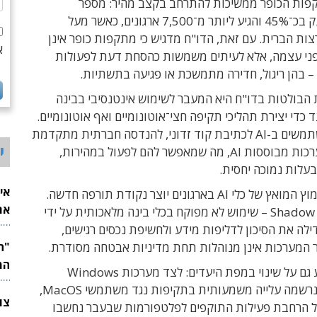
פות הכופר ממשיכות להתרחב בקצב מהיר: מספר
הקורבנות זינק בכ־45% והגיע ליותר מ־7,500 ארגונים, כאשר מעל
ת הברית. עם זאת, הדו"ח מדגיש כי מתקפות כופר אינן
א
ני עצמה, אלא לעיתים משמשות כהסחת דעת לפעולות
– בהן ריגול, חדירה מתמשכת או פגיעה בתשתיות.
הבולטות בדו"ח היא המעבר לשימוש אינטנסיבי בבינה
 כדי יצירת תהליכי תקיפה חצי־אוטונומיים ואף אוטונומיים.
התוקפים משתמשים ב-AI לכתיבת קוד זדוני, להנדסה חברתית מתקדמת
י
ולהטעיית מערכות מבוססות AI, מה שמאפשר להם לפעול במהירות,
עלות נמוכה יחסית.
אי
במקביל, האימוץ המואץ של כלי AI בארגונים יוצר נקודת תורפה חדשה.
את
תופעת ה־Shadow AI – שימוש לא מפוקח בכלי בינה מלאכותית על ידי
לש
ילה את הסיכון לדליפות מידע ולחשיפת נכסים רגישים,
 המערכות אינן מנוהלות תחת מדיניות אבטחה מסודרת.
המ
הדו"ח מצביע גם על שינוי במפת היעדים: לצד מערכות Windows
המסורתיות, נרשמה עלייה משמעותית בתקיפות נגד משתמשי MacOS,
 הרחבת פעילות התוקפים לפלטפורמות שבעבר נחשבו