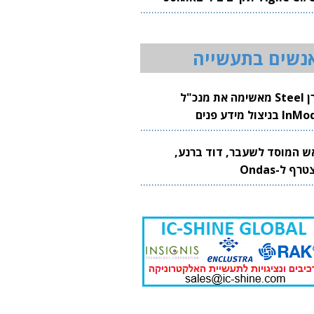
20
נשים בתעשייה
קרן Steel מאשימה את מנכ"ל
 בניצול מידע פנים
ש המוסד לשעבר, דוד ברנע,
רף ל-Ondas