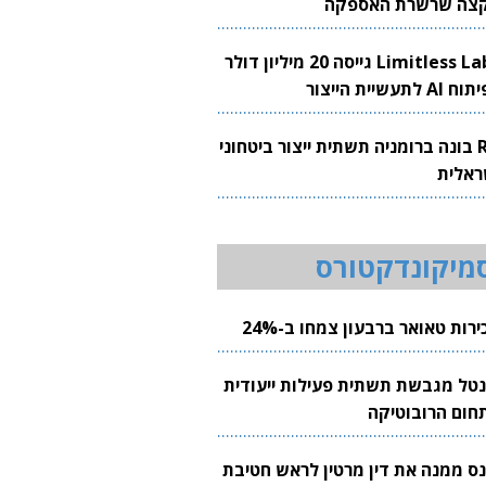
צה שרשרת האספקה
Limitless Labs גייסה 20 מיליון דולר
AI לתעשיית הייצור
RH בונה ברומניה תשתית ייצור ביטחוני
ראלית
מיקונדקטורס
רות טאואר ברבעון צמחו ב-24%
נטל מגבשת תשתית פעילות ייעודית
חום הרובוטיקה
נס ממנה את דין מרטין לראש חטיבת