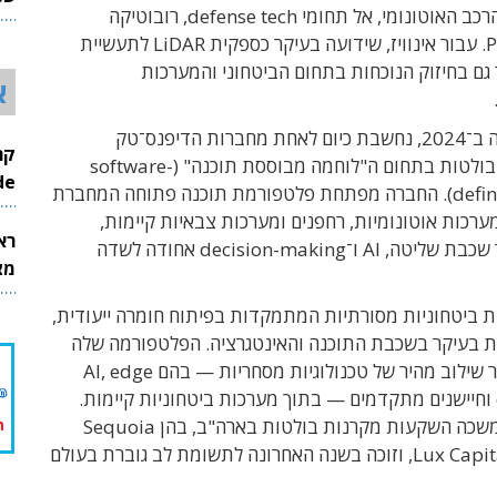
מעבר לשוק הרכב האוטונומי, אל תחומי defense tech, רובוטיקה
26
ו־Physical AI. עבור אינוויז, שידועה בעיקר כספקית LiDAR לתעשיית
גם בחיזוק הנוכחות בתחום הביטחוני והמערכות
א
קלע, שהוקמה ב־2024, נחשבת כיום לאחת מחברות הדיפנס־טק
הישראליות הבולטות בתחום ה"לוחמה מבוססת תוכנה" (software-
InMode
defined warfare). החברה מפתחת פלטפורמת תוכנה פתוחה המחברת
 מערכות אוטונומיות, רחפנים ומערכות צבאיות קיימות,
רא
במטרה לייצר שכבת שליטה, AI ו־decision-making אחודה לשדה
מצט
ת ביטחוניות מסורתיות המתמקדות בפיתוח חומרה ייעודית,
בעיקר בשכבת התוכנה והאינטגרציה. הפלטפורמה שלה
נועדה לאפשר שילוב מהיר של טכנולוגיות מסחריות — בהם AI, edge
computing וחיישנים מתקדמים — בתוך מערכות ביטחוניות קיימות.
החברה כבר משכה השקעות מקרנות בולטות בארה"ב, בהן Sequoia
Capital ו־Lux Capital, וזוכה בשנה האחרונה לתשומת לב גוברת בעולם