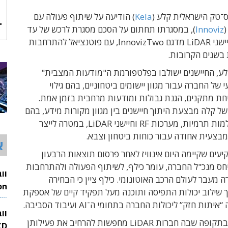
־טק הישראלית קלע (
Kela
) הודיעה על שיתוף פעולה עם
(
Innoviz
), במסגרתו תחתום על הסכם מסגרת לרכש של עד
כמה מאות חיישני LiDAR מדגם InnovizTwo, עם פוטנציאל להתרחבות
 בשנים הקרובות.
לע, החיישנים ישולבו בפלטפורמת ה"מודעות המצבית"
בצעי של החברה עבור מגוון יישומים ביטחוניים, בהם גילוי
חת מתקנים, הגנת גבולות ומודעות מרחבית בזמן אמת.
 קלה מבצעת היתוך חיישנים בין מגוון מקורות מידע, בהם
מכ״מים, מצלמות תרמיות, מערכות RF וחיישני LiDAR, במטרה לייצר
בצעית אחודה עבור כוחות ביטחון וצבא.
א
ים שקיימה היום אינוויז לאחר פרסום תוצאות הרבעון
חס מנכ"ל החברה, עומר כילף, לשיתוף הפעולה ולהתרחבות
 מעבר לעולם הרכב האוטונומי. כילף ציין כי הבחירה
רך שילוב יכולות התפיסה ותוכנה מעל תפקיד קיים של אספקת
26
וו
המהלך מגיע בתקופה שבה חברות LiDAR מחפשות להרחיב את פעילותן