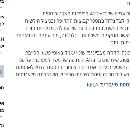
בק
.
בנוסף, נרשמה עלייה של כ־400% בפעילות האקטיביסטית
(Hacktivism), לצד גידול במספר קבוצות התקיפה ובניצול חולשות
לפיתוח 
ת אלו משתלבות בהחרפה של פעילות מדינתית בזירה
אשר מתקפות משולבות – כלכליות, מודיעיניות ותודעתיות
חות יותר.
יש
ה, הדו"ח מצביע על שינוי עומק באופי פשעי הסייבר:
מעבר לאוטומציה, שימוש גובר ב-AI והעדפה של גישה למערכות על פני
. המשמעות עבור ארגונים היא צורך בהסטת הדגש לאבטחת
ס
 פעילות חריגה וניהול סיכונים סביב שימוש בבינה מלאכותית.
חת סייבר
על
KELA
מכי
אי
בת
ול