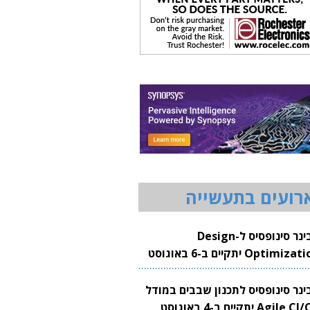
רועים בתעשייה
וובינר סינופסיס ל-Design
Optimization יתקיים ב-6 באוגוסט
20
בינר סינופסיס לתכנון שבבים במודל
Agile CI/CD יתקיים ב-4 באוגוסט