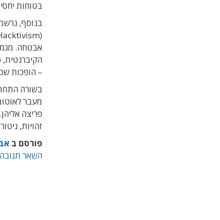
בטוחות יחסית
אבטחה. מגמו
הקיברנטית, כ
– הופכות שכי
בשורה התחתונ
פריצה אליהן
זהויות, ניטור
פורסם ב
אבט
השאר תגובה