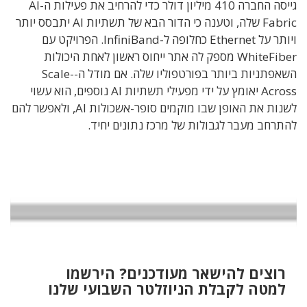
גייסה החברה 410 מיליון דולר כדי להרחיב את פעילות ה-AI
Fabric שלה, וטענה כי הדור הבא של תשתיות AI יתבסס יותר
ויותר על Ethernet כחלופה ל-InfiniBand. הפרויקט עם
WhiteFiber מספק לה אתר ייחוס ראשון לאחת היכולות
השאפתניות ביותר בפורטפוליו שלה. אם מודל ה-Scale-
Across יאומץ על ידי מפעילי תשתיות AI נוספים, הוא עשוי
לשנות את האופן שבו מוקמים סופר-אשכולות AI, ולאפשר להם
להתרחב מעבר לגבולות של מרכז נתונים יחיד.
רוצים להישאר מעודכנים? הירשמו
למטה לקבלת הניוזלטר השבועי שלנו