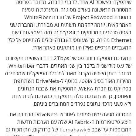
שיתפקדו כאשכול AI אחד. לדברי החברה, מדובר בפריסה
המסחרית הראשונה בעולם מסוג זה. המערכת הוטמעה
במסגרת Project Redwood של חברת WhiteFiber
האמריקאית, יוזמה להקמת תשתית AI מבוזרת, ומחברת שני
דאטה סנטרים המרוחקים כ־84 ק"מ זה מזה באמצעות רשת
Ethernet מהירה, כך שעומסי העבודה יכולים להתייחס אל כלל
המעבדים הגרפיים כאילו היו מותקנים באתר אחד.
המערכת מספקת רוחב פס של 111.2Tbps והשהיית תקשורת
של 0.9 מילישנייה בלבד בין שני האתרים. לדברי WhiteFiber,
מדובר בזמן השהיה הקרוב מאוד למגבלה הפיזיקלית שמכתיבה
מהירות האור בסיב אופטי. בנוסף ל-DriveNets משתתפת
בפרויקט גם חברת WEKA, המספקת את שכבת הנתונים
והאחסון, כך שהמערכת כולה מתפקדת כמערכת לוגית אחת
ולא כשני מרכזי נתונים נפרדים המחוברים ביניהם.
ההכרזה מגיעה ימים ספורים לאחר ש-DriveNets הרחיבה את
היצע פלטפורמות ה-AI Fabric שלה עם מערכות חדשות
המבוססות על שבב Tomahawk 6 של ברודקום, התומכות גם