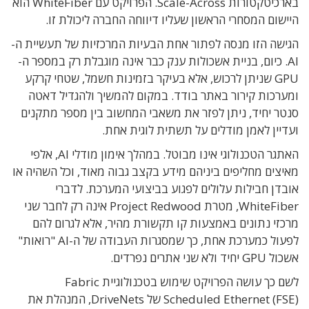
בארכיטקטורות Scale-Across. הפרויקט עם WhiteFiber הוא
היישום המסחרי הראשון שעליו דיווחה החברה ליכולת זו.
הגישה הזו מנסה לפתור אחת הבעיות המרכזיות של תעשיית ה-
AI. כיום, בניית אשכולות ענק כבר אינה מוגבלת רק במספר ה-
GPU שניתן לרכוש, אלא בעיקר בזמינות חשמל, שטחי קרקע
ומערכות קירור באתר בודד. במקום להמשיך ולהגדיל דאטה
סנטר יחיד, ניתן לפזר את משאבי המחשוב בין מספר מתקנים
ועדיין לאמן מודלים על תשתית לוגית אחת.
האתגר הטכנולוגי אינו מבוטל. במהלך אימון מודלי AI, אלפי
מאיצים מחליפים ביניהם מידע בקצב גבוה מאוד, וכל השהיה או
אובדן חבילות עלולים לפגוע בביצועי המערכת. לדברי
WhiteFiber, מטרת Project Redwood אינה רק לחבר שני
מרכזי נתונים באמצעות קו תקשורת מהיר, אלא לגרום להם
לפעול כמערכת אחת, כך שמסגרות העבודה של ה-AI "רואות"
אשכול GPU יחיד ולא שני אתרים נפרדים.
לשם כך עושה הפרויקט שימוש בטכנולוגיית Fabric
Scheduled Ethernet (FSE) של DriveNets, המנהלת את