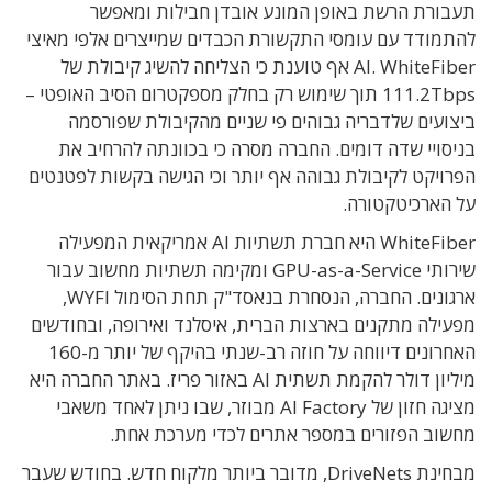
תעבורת הרשת באופן המונע אובדן חבילות ומאפשר
להתמודד עם עומסי התקשורת הכבדים שמייצרים אלפי מאיצי
AI. WhiteFiber אף טוענת כי הצליחה להשיג קיבולת של
111.2Tbps תוך שימוש רק בחלק מספקטרום הסיב האופטי –
ביצועים שלדבריה גבוהים פי שניים מהקיבולת שפורסמה
בניסויי שדה דומים. החברה מסרה כי בכוונתה להרחיב את
הפרויקט לקיבולת גבוהה אף יותר וכי הגישה בקשות לפטנטים
על הארכיטקטורה.
WhiteFiber היא חברת תשתיות AI אמריקאית המפעילה
שירותי GPU-as-a-Service ומקימה תשתיות מחשוב עבור
ארגונים. החברה, הנסחרת בנאסד"ק תחת הסימול WYFI,
מפעילה מתקנים בארצות הברית, איסלנד ואירופה, ובחודשים
האחרונים דיווחה על חוזה רב-שנתי בהיקף של יותר מ-160
מיליון דולר להקמת תשתית AI באזור פריז. באתר החברה היא
מציגה חזון של AI Factory מבוזר, שבו ניתן לאחד משאבי
מחשוב הפזורים במספר אתרים לכדי מערכת אחת.
מבחינת DriveNets, מדובר ביותר מלקוח חדש. בחודש שעבר