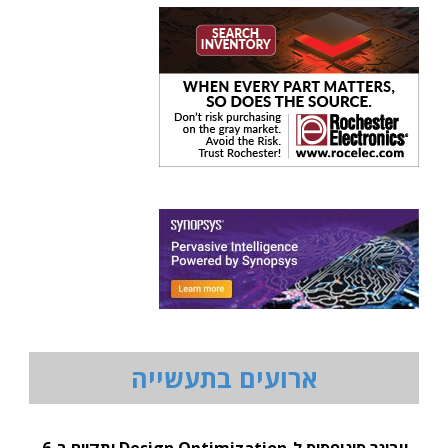
ארועים בתעשייה
וובינר סינופסיס ל-Design Optimization יתקיים ב-6