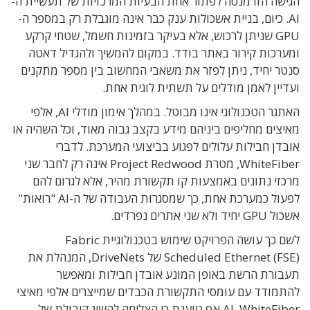
הגישה הזו מנסה לפתור אחת הבעיות המרכזיות של תעשיית ה-
AI. כיום, בניית אשכולות ענק כבר אינה מוגבלת רק במספר ה-
GPU שניתן לרכוש, אלא בעיקר בזמינות חשמל, שטחי קרקע
ומערכות קירור באתר בודד. במקום להמשיך ולהגדיל דאטה
סנטר יחיד, ניתן לפזר את משאבי המחשוב בין מספר מתקנים
ועדיין לאמן מודלים על תשתית לוגית אחת.
האתגר הטכנולוגי אינו מבוטל. במהלך אימון מודלי AI, אלפי
מאיצים מחליפים ביניהם מידע בקצב גבוה מאוד, וכל השהיה או
אובדן חבילות עלולים לפגוע בביצועי המערכת. לדברי
WhiteFiber, מטרת Project Redwood אינה רק לחבר שני
מרכזי נתונים באמצעות קו תקשורת מהיר, אלא לגרום להם
לפעול כמערכת אחת, כך שמסגרות העבודה של ה-AI "רואות"
אשכול GPU יחיד ולא שני אתרים נפרדים.
לשם כך עושה הפרויקט שימוש בטכנולוגיית Fabric
Scheduled Ethernet (FSE) של DriveNets, המנהלת את
תעבורת הרשת באופן המונע אובדן חבילות ומאפשר
להתמודד עם עומסי התקשורת הכבדים שמייצרים אלפי מאיצי
AI. WhiteFiber אף טוענת כי הצליחה להשיג קיבולת של