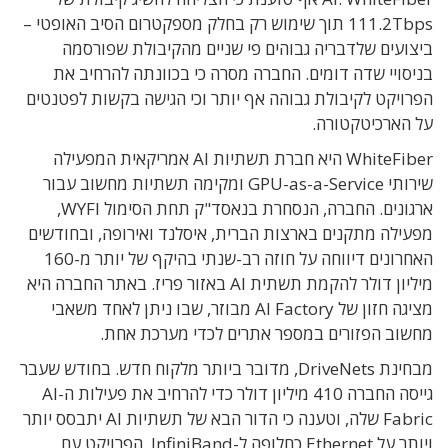
111.2Tbps תוך שימוש רק בחלק מספקטרום הסיב האופטי –
ביצועים שלדבריה גבוהים פי שניים מהקיבולת שפורסמה
בניסויי שדה דומים. החברה מסרה כי בכוונתה להרחיב את
הפרויקט לקיבולת גבוהה אף יותר וכי הגישה בקשות לפטנטים
על הארכיטקטורה.
WhiteFiber היא חברת תשתיות AI אמריקאית המפעילה
שירותי GPU-as-a-Service ומקימה תשתיות מחשוב עבור
ארגונים. החברה, הנסחרת בנאסד"ק תחת הסימול WYFI,
מפעילה מתקנים בארצות הברית, איסלנד ואירופה, ובחודשים
האחרונים דיווחה על חוזה רב-שנתי בהיקף של יותר מ-160
מיליון דולר להקמת תשתית AI באזור פריז. באתר החברה היא
מציגה חזון של AI Factory מבוזר, שבו ניתן לאחד משאבי
מחשוב הפזורים במספר אתרים לכדי מערכת אחת.
מבחינת DriveNets, מדובר ביותר מלקוח חדש. בחודש שעבר
גייסה החברה 410 מיליון דולר כדי להרחיב את פעילות ה-AI
Fabric שלה, וטענה כי הדור הבא של תשתיות AI יתבסס יותר
ויותר על Ethernet כחלופה ל-InfiniBand. הפרויקט עם