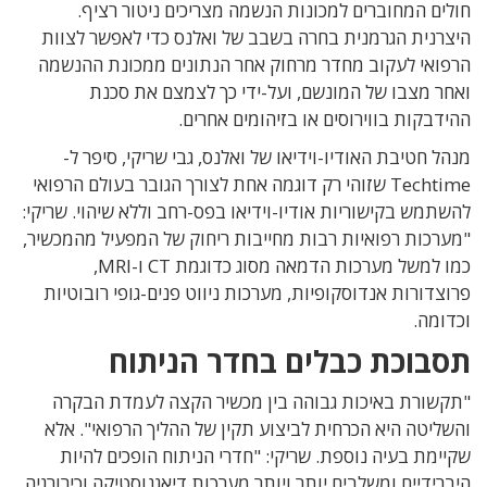
חולים המחוברים למכונות הנשמה מצריכים ניטור רציף.
היצרנית הגרמנית בחרה בשבב של ואלנס כדי לאפשר לצוות
הרפואי לעקוב מחדר מרחוק אחר הנתונים ממכונת ההנשמה
ואחר מצבו של המונשם, ועל-ידי כך לצמצם את סכנת
ההידבקות בווירוסים או בזיהומים אחרים.
מנהל חטיבת האודיו-וידיאו של ואלנס, גבי שריקי, סיפר ל-
Techtime שזוהי רק דוגמה אחת לצורך הגובר בעולם הרפואי
להשתמש בקישוריות אודיו-וידיאו בפס-רחב וללא שיהוי. שריקי:
"מערכות רפואיות רבות מחייבות ריחוק של המפעיל מהמכשיר,
כמו למשל מערכות הדמאה מסוג כדוגמת CT ו-MRI,
פרוצדורות אנדוסקופיות, מערכות ניווט פנים-גופי רובוטיות
וכדומה.
תסבוכת כבלים בחדר הניתוח
"תקשורת באיכות גבוהה בין מכשיר הקצה לעמדת הבקרה
והשליטה היא הכרחית לביצוע תקין של ההליך הרפואי". אלא
שקיימת בעיה נוספת. שריקי: "חדרי הניתוח הופכים להיות
היברידיים ומשלבים יותר ויותר מערכות דיאגנוסטיקה וכירורגיה,