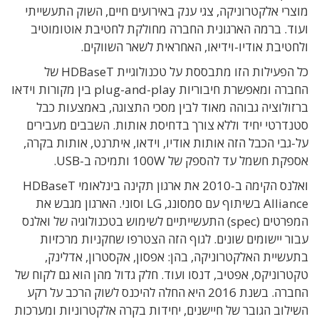
מוצרי אלקטרוניקה, צגי ענק באירועים חיים, השוק התעשייתי
ועוד. ברמה הארגונית החברה מחולקת לחטיבת אוטומוטיב
ולחטיבת אודיו-וידיאו, האחראית לשאר השווקים.
כל הפעילות הזו מתבססת על טכנולוגיית HDBaseT של
החברה ומאפשרת חיבוריות plug-and-play בין מקורות וידאו
ברזולוציה גבוהה מאוד לבין מסכי התצוגה, באמצעות כבל
סטנדרטי יחיד וללא צורך בדחיסת אותות. השבבים מעבירים
על-גבי הכבל הזה אותות אודיו, וידאו, איתרנט, אותות בקרה,
אספקת חשמל עד להספק של 100W ותמיכה ב-USB.
ואלנס הקימה ב-2010 את ארגון תקינה בינלאומי HDBaseT
Alliance בשיתוף עם סמסונג, LG וסוני. הארגון מגבש את
המפרטים (spec) התעשייתיים לשימוש בטכנולוגיה של ואלנס
עבור יישומים שונים. לגוף הזה הצטרפו שחקניות מרכזיות
בתעשיית האלקטרוניקה, בהן: אפסון, אקסטרון, אדלינק,
טקטרוניקס, אפטיב, דנסו ועוד. חלק גדול מהן הוא גם לקוח של
החברה. בשנת 2016 היא החלה להיכנס לשוק הרכב על רקע
השילוב הגובר של חיישנים, יחידות בקרה אלקטרוניות ומערכות