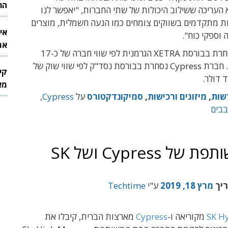
הר
 העריכה ששילוב היכולות של שתי החברות, "יאפשר לנו
ת מתקדמים בשווקים צומחים כמו הנעה חשמלית, מוצרים
אי
 וספקי כוח".
את
אינפיניאון נסחרת בבורסת XETRA הגרמנית לפי שווי חברה של כ-17
לש
מיליארד אירו. חברת Cypress נסחרת בבורסת נסד"ק לפי שווי שוק של
קי
מאר
שות
,
מיזוגים ורכישות
,
סמיקונדקטורס
על
Cypress
,
בים
הוקמה חברת הזכרונות המשותפת של Cypress ושל SK
ריך
מרץ 18, 2019
ע"י
Techtime
SK H
מקוריאה ו-
Cypress
מארצות הברית, קיבלו את