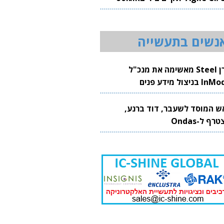
20
נשים בתעשייה
קרן Steel מאשימה את מנכ"ל
 בניצול מידע פנים
ש המוסד לשעבר, דוד ברנע,
רף ל-Ondas