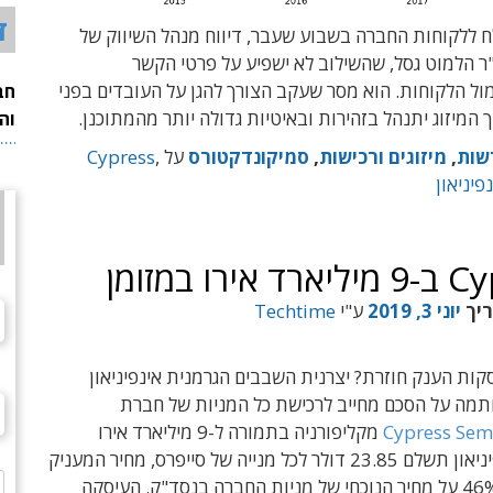
ד
ללקוחות החברה בשבוע שעבר, דיווח מנהל השיווק של
ד"ר הלמוט גסל, שהשילוב לא ישפיע על פרטי הקשר
ל הלקוחות. הוא מסר שעקב הצורך להגן על העובדים בפני
חב
ך המיזוג יתנהל בזהירות ובאיטיות גדולה יותר מהמתוכנן.
וה
שות
,
מיזוגים ורכישות
,
סמיקונדקטורס
על
,
Cypress
פיניאון
ריך
יוני 3, 2019
ע"י
Techtime
ות הענק חוזרת? יצרנית השבבים הגרמנית אינפיניאון
תמה על הסכם מחייב לרכישת כל המניות של חברת
Cypress Sem
מקליפורניה בתמורה ל-9 מיליארד אירו
במזומן. אינפיניאון תשלם 23.85 דולר לכל מנייה של סייפרס, מחיר המעניק
פרימיום של 46% על מחיר הנוכחי של מניות החברה בנסד"ק. העיסקה