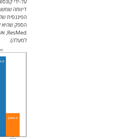
דיווחה שמשבר
הספק שהיא ק
sMed
למעלה).