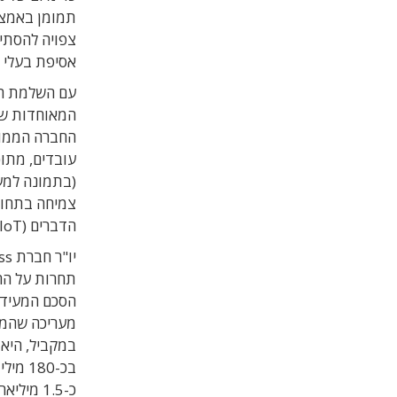
תמומן באמצעו
אסיפת בעלי ה
עם השלמת הע
(בתמונה למע
צמיחה בתחום
הדברים (IoT).
תחרות על הח
הסכם המעיד ע
בכ-80
כ-1.5 מיליארד דולר בשנה.