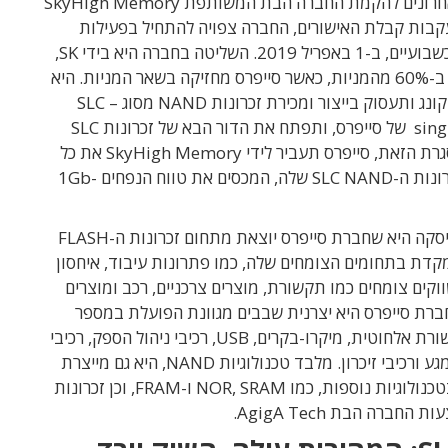
האישורים האחרונים להקמת החברה הבת המשותפת SkyHigh Memory
Lim. בעקבות קבלת האישורים, החברה צפויה להתחיל בפעילות
מלאה בעוד כשבועיים, ב-1 באפריל 2019. השליטה בחברה היא בידי SK,
אשר מחזיקה ב-60% מהמניות, כאשר סייפרס מחזיקה בשאר המניות. היא
תפעל מהונג קונג ותעסוק בייצור ומכירת זכרונות NAND מסוג SLC –
single-level cell של סייפרס, ותפתח את הדור הבא של זכרונות SLC
NAND. במסגרת הזאת, סייפרס תעביר לידי SkyHigh Memory את כל
פורטפוליו זכרונות ה-SLC NAND שלה, המכסים את טווח הנפחים 1Gb-
משמעות העיסקה היא שחברת סייפרס יוצאת מתחום זכרונות ה-FLASH
מתמקדת בתחומים הצומחים שלה, כמו פתרונות עיבוד, איחסון
קים צומחים כמו תקשורת, מוצרים צרכניים, רכב ומוצרים
ברת סייפרס היא יצרנית שבבים מגוונת הפועלת במספר
תחומים: תקשורת אלחוטית, מיקרו-בקרים, USB, רכיבי ניהול הספק, רכיבי
ניהול למסכי מגע ורכיבי זיכרון. מלבד טכנולוגיות NAND, היא גם מייצרת
רכיבי זיכרון בטכנולוגיות נוספות, כמו NOR, SRAM ו-FRAM, וכן זכרונות