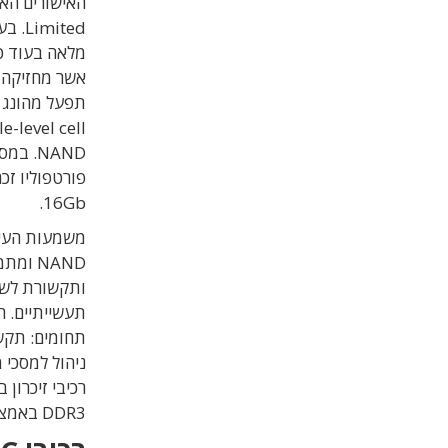
ited
16Gb.
NAND ו
ותקשורת לשוו
תעשייתיים. ח
DDR3 באמצעות החברה הבת AgigA Tech.