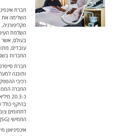
חברת אינפיני
השלימה את ר
השלמת העיסק
החברות בשנת 2018 הסתכמו בכ-10 מיליארד
חברת סייפרס 
ותוכנה למער
רכיבי ההספק,
החברה הממוז
כ-20.3
החמישי (5G).
אינפיניאון מ