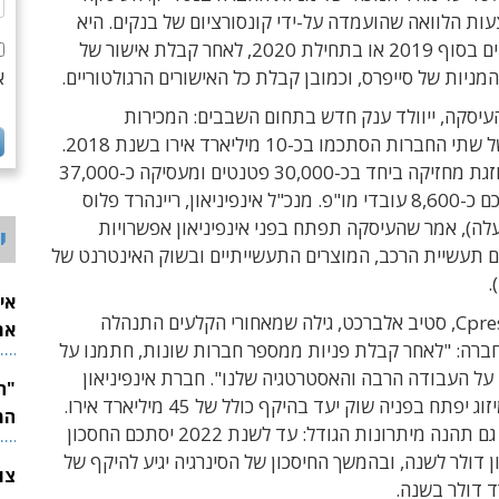
ת הלוואה שהועמדה על-ידי קונסורציום של בנקים. היא
צפויה להסתיים בסוף 2019 או בתחילת 2020, לאחר קבלת אישור של
א
מניות של סייפרס, וכמובן קבלת כל האישורים הרגולטוריים.
יסקה, ייוולד ענק חדש בתחום השבבים: המכירות
המאוחדות של שתי החברות הסתכמו בכ-10 מיליארד אירו בשנת 2018.
החברה הממוזגת מחזיקה ביחד בכ-30,000 פטנטים ומעסיקה כ-37,000
עובדים, מתוכם כ-8,600 עובדי מו"פ. מנכ"ל אינפיניאון, ריינהרד פלוס
לה), אמר שהעיסקה תפתח בפני אינפיניאון אפשרויות
י
 תעשיית הרכב, המוצרים התעשייתיים ובשוק האינטרנט של
אי
יו"ר חברת Cpress, סטיב אלברכט, גילה שמאחורי הקלעים התנהלה
את
ברה: "לאחר קבלת פניות ממספר חברות שונות, חתמנו על
לש
ל העבודה הרבה והאסטרטגיה שלנו". חברת אינפיניאון
מעריכה שהמיזוג יפתח בפניה שוק יעד בהיקף כולל של 45 מיליארד אירו.
המ
במקביל, היא גם תהנה מיתרונות הגודל: עד לשנת 2022 יסתכם החסכון
1 מיליון דולר לשנה, ובהמשך החיסכון של הסינרגיה יגיע להיקף של