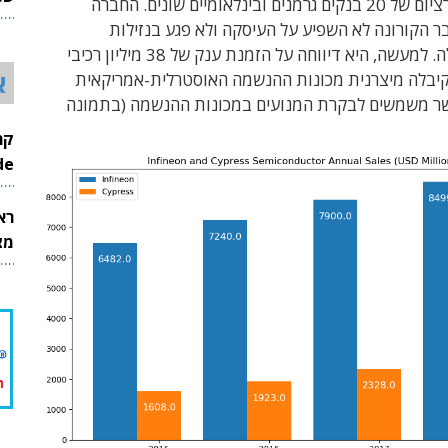
על-ידי קונסורציום של 20 בנקים גרמנים ובינלאומיים שונים. החברה
26
 הקורונה לא השפיע על העיסקה ולא פגע בנזילות
הפיננסית שלה. למעשה, היא דיווחה על הזמנת ענק של 38 מיליון רכיבי
א
יבלה מיצרנית מכונות ההנשמה האוסטרלית-אמריקאית
Re, אשר משמשים לבקרת המנועים במכונות ההנשמה (בתמונה
InMode
רא
מצט