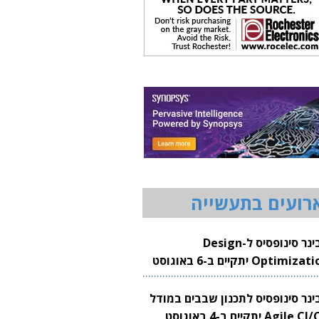
רועים בתעשייה
וובינר סינופסיס ל-Design
Optimization יתקיים ב-6 באוגוסט
20
בינר סינופסיס לתכנון שבבים במודל
Agile CI/CD יתקיים ב-4 באוגוסט