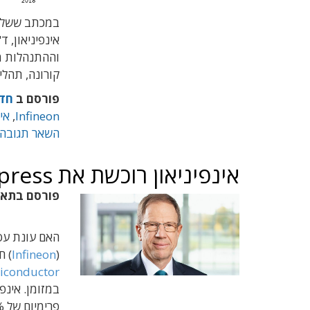
במכתב ששלח 
אינפיניאון, 
וההתנהלות מו
קורונה, תהלי
פורסם ב
חד
Infineon
,
אינ
השאר תגובה
אינפיניאון רוכשת את Cypress ב-9 מיליארד אירו במזומן
פורסם בתא
האם עונת עסק
(
Infineon
) ח
iconductor