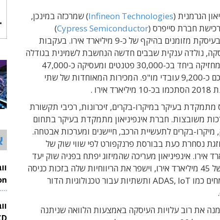
און הגרמנית (
Infineon Technologies
) שמרכזה במינכן,
כישת חברת סייפרס (
Cypress Semiconductor
)
מקליפורניה, בעיסקת מזומנים בהיקף של כ-9 מיליארד אירו. בעקבות
ה, נולדה ענקית שבבים חדשה הנחשבת לשמינית בגודלה
בעולם, אשר מחזיקה ביחד בכ-30,000 פטנטים ומעסיקה כ-47,000
עובדים, מתוכם כ-9,200 עובדי מו"פ. המכירות המאוחדות של שתי
 אירו .
מתמקדת בעיקר במיקרו-בקרים, זיכרונות, רכיבי תקשורת
כות משובצות. חברת אינפיניאון מתמקדת בעיקר בתחום
 מיקרו-בקרים לתעשיית הרכב, חיישנים ומערכות אבטחה.
א
גת נסחרת כעת בבורסת פרנקפורט לפי שווי שוק של
 מיליארד אירו. אינפיניאון מעריכה שהמיזוג יפתח בפניה שוק יעד
בהיקף כולל של 45 מיליארד אירו, וישפר את הריווחיות שלה בזכות כניסה
לתחומים צומחים כמו ADAS, IoT ותשתיות עבור טכנולוגיות הדור
26
וו
ימנה את רוב עלויות העיסקה באמצעות הלוואה שניתנה