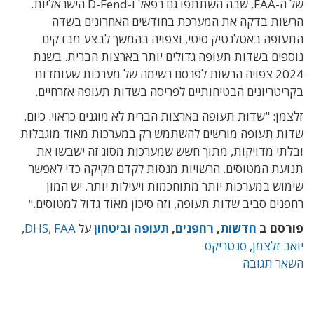
של ה-FAA, שבה השתתפו גם רפאל ו-D-Fend הישראליות.
הרשות בדקה את המערכת בחודשים האחרונים בשדה
התעופה באטלנטיק סיטי, וצפויה בהמשך לבצע מבדקים
נוספים בשדות תעופה גדולים יותר בארצות הברית. בשנת
2024 צפויה הרשות לפרסם רשימה של מערכות שעומדות
בקריטריונים הבטיחותיים לפריסה בשדות תעופה אזרחיים.
זלצמן: "שדות תעופה בארצות הברית לא מוגנים כראוי. כיום,
שדות תעופה מורשים להשתמש רק במערכות מאוד מוגבלות
ובלתי מדויקות, מתוך חשש שמערכות מסוג זה ישבשו את
תנועת המטוסים. הרשויות מנסות לקדם חקיקה כדי לאפשר
שימוש במערכות יותר מתוחכמות ויעילות יותר. יש המון
רחפנים סביב שדות תעופה, וזה סיכון מאוד גדול למטוסים."
פורסם ב
חדשות
,
רחפנים
,
תעופה וביטחון
על
FAA
,
DHS
,
יואב זלצמן
,
סנטריקס
השאר תגובה