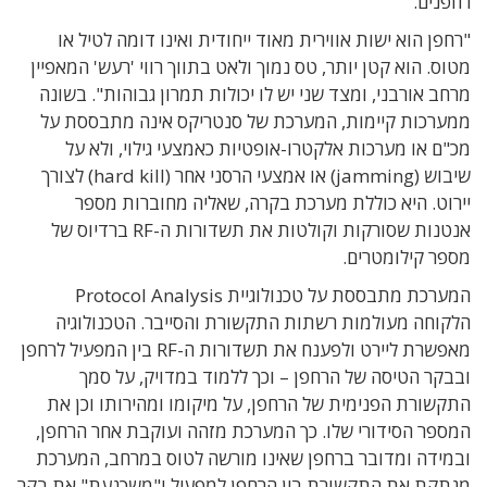
רחפנים.
"רחפן הוא ישות אווירית מאוד ייחודית ואינו דומה לטיל או
מטוס. הוא קטן יותר, טס נמוך ולאט בתווך רווי 'רעש' המאפיין
מרחב אורבני, ומצד שני יש לו יכולות תמרון גבוהות". בשונה
ממערכות קיימות, המערכת של סנטריקס אינה מתבססת על
מכ"ם או מערכות אלקטרו-אופטיות כאמצעי גילוי, ולא על
שיבוש (jamming) או אמצעי הרסני אחר (hard kill) לצורך
יירוט. היא כוללת מערכת בקרה, שאליה מחוברות מספר
אנטנות שסורקות וקולטות את תשדורות ה-RF ברדיוס של
מספר קילומטרים.
המערכת מתבססת על טכנולוגיית Protocol Analysis
הלקוחה מעולמות רשתות התקשורת והסייבר. הטכנולוגיה
מאפשרת ליירט ולפענח את תשדורות ה-RF בין המפעיל לרחפן
ובבקר הטיסה של הרחפן – וכך ללמוד במדויק, על סמך
התקשורת הפנימית של הרחפן, על מיקומו ומהירותו וכן את
המספר הסידורי שלו. כך המערכת מזהה ועוקבת אחר הרחפן,
ובמידה ומדובר ברחפן שאינו מורשה לטוס במרחב, המערכת
מנתקת את התקשורת בין הרחפן למפעיל ו"משכנעת" את בקר