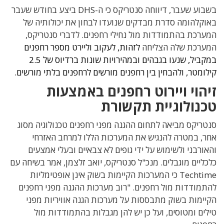
בשבוע שעבר, דיווחה סנטריקס כי ה-DHS ביצע בחודש שעבר
באוקלהומה סדרת מבדקים שנועדו לבחון את יכולותיה של
המערכת בהתמודדות מול נחילי רחפנים. לדברי סנטריקס,
המערכת שלה הצליחה
לזהות, לעקוב וליירט מספר רחפנים
במקביל, שנעו בגבהים ובמהירויות שונות ברדיוס של 2.5
קילומטר, ולהבחין בין רחפנים מורשים לרחפנים בלתי מורשים.
זיהוי ויירוט רחפנים באמצעות
טכנולוגיית תקשורת
סנטריקס מביאה לתחום ההגנה מפני רחפנים טכנולוגיה מסוג
אחר, במטרה להנגיש את המערכות הללו למרחב האזרחי
והאורבני ולשימוש על ידי גופים לא צבאיים ובעלי אמצעים
כלכליים מוגבלים. מנכ"ל סנטריקס, יואב זלצמן, אמר בשיחה עם
Techtime כי המערכות הקיימות בשוק אינן אופטימליות
להתמודדות מול רחפנים. "רוב מערכות ההגנה מפני רחפנים
הקיימות בשוק מתבססות על מערכות הגנה אוויריות מפני
טילים ומטוסים, ועל כן יש להן מגבלות בהתמודדות מול