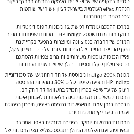
טכניים לתקופה של שלוש שנים. העסקה נחתמה במהלך ביקור
הנהלת ePac העולמית בישראל לציון עשור של שותפות
אסטרטגית בין החברות.
במרכז ההסכם עומדת רכישת 12 מכונות דפוס דיגיטליות
מתקדמות מדגם HP Indigo 200K – מכונות שפותחו במרכז
המו"פ של החברה בנס ציונה ומיוצרות במפעל בקריית גת.
היקף הרכישה המיידי של המכונות עומד על כ-60 מיליון שקל,
ואילו הכנסות נוספות משירותים וחומרים צפויות להסתכם
בכ-90 מיליון שקל נוספים במהלך שלוש השנים הקרובות.
מכונת Indigo 200K מבוססת על הדור החמישי של טכנולוגיית
HP Indigo ומציעה שיפור של כ-30% במהירות ההדפסה
וזינוק של עד 45% בפריון הכולל בהשוואה לדור הקודם.
המכונות משלבות מערכות בינה מלאכותית לאבחון איכות
הדפסה בזמן אמת, המאפשרות הדפסה רציפה, חיסכון בפסולת
ועמידה ביעדי קיימות מחמירים.
המכונות החדשות יותקנו בפריסה גלובלית בצפון אמריקה
ובאירופה, ועם השלמת המהלך יתבסס כשליש מצי המכונות של