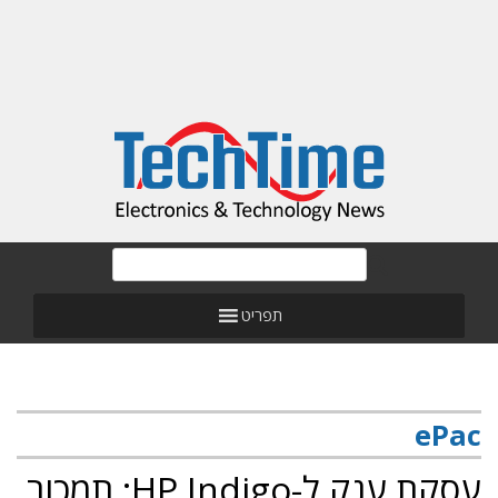
תפריט
ePac
עסקת ענק ל-HP Indigo: תמכור