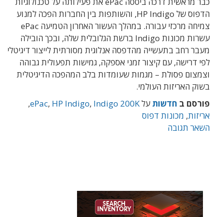
כבר מראשית דרכה ביססה ePac את פעילותה על טכנולוגיות
הדפוס של HP Indigo, והשותפות בין החברות הפכה למנוע
צמיחה מרכזי עבורה. במהלך העשור האחרון הטמיעה ePac
עשרות מכונות Indigo ברשת הגלובלית שלה, ובכך הובילה
מעבר רחב בתעשייה מהדפסה אנלוגית מסורתית לייצור דיגיטלי
לפי דרישה, עם קיצור זמני אספקה, גמישות תפעולית גבוהה
וצמצום פסולת – מגמות שעומדות בלב המהפכה הדיגיטלית
בשוק האריזות העולמי.
פורסם ב
חדשות
על
Indigo 200K
,
HP Indigo
,
ePac
,
אריזות
,
מכונות דפוס
השאר תגובה