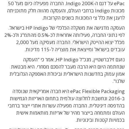
ePac על דגם ה-Indigo 200K. החברה מפעילה כיום מעל 50
מכונות Indigo ברחבי העולם, והעסקה מהווה חלק מתוכניתה
לרענן את כלל צי המכונות בשנים הקרובות.
העסקה מדגישה את משקלה הכלכלי של HP Indigo בישראל.
לפי נתוני החברה, פעילותה אחראית לכ-0.5% מהתמ"ג ולכ-2%
מכלל יצוא ההייטק הישראלי. החברה מעסיקה מעל 2,000
עובדים בישראל ומייצאת את מוצריה ל-115 מדינות.
נועם זילברשטיין, מנכ"ל HP Indigo, אמר כי "העסקה
שנחתמה היום היא הרבה מעבר להסכם מסחרי. היא מבטאת
אמון עמוק בחדשנות הישראלית וביכולת האספקה הגלובלית
שלנו".
ePac Flexible Packaging היא חברה אמריקאית שנוסדה
ב-2016 ונחשבת לחלוצה עולמית בתחום האריזות הגמישות
בהדפסה דיגיטלית. החברה מפעילה עשרות אתרי ייצור ברחבי
העולם ומתמחה בייצור מהיר של אריזות מותאמות אישית
בכמויות קטנות ובינוניות.