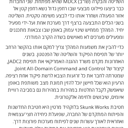
השליטה והבקרה (שו"ב) MDCX שהיא מפתחת. שני החברות
כבר ביצעו פיילוט מבצעי שבו רחפן גדול נשא רחפן קטן אל
אזור הפעולה ושחרר אותו כדי לבצע משימה טקטית. השליטה
בשני הכלים התבצעה ברצף דרך מערכת אחת ועל-ידי מפעיל
יחיד. המהלך ממחיש שינוי עמוק באופן שבו צבאות מתכננים
ומפעילים מערכים לא מאוישים בשדה הקרב המודרני.
כדי להבין את משמעות המהלך צריך למקם אותו בהקשר הרחב
יותר של תפיסת הפיקוד והשליטה של הפנטגון. בשנים
האחרונות מקדם משרד ההגנה האמריקאי את תפיסת JADC2,
קיצור של Joint All-Domain Command and Control,
שמטרתה לחבר את כל זרועות הצבא לרשת פיקוד אחת רציפה.
הרעיון הוא שכל חיישן יוכל להזין תמונת מצב משותפת באופן
שיאפשק לקבל החלטות במהירות במהירות גם בסביבה רוויית
איומים, שיבושים ולחימה אלקטרונית.
חטיבת Skunk Works בלוקהיד מרטין היא חטיבת החדשנות
והפיתוח המתקדם של החברה, שפועלת כיחידה חצי־עצמאית
ואחראית לאורך עשרות שנים לפיתוח מערכות פורצות דרך.