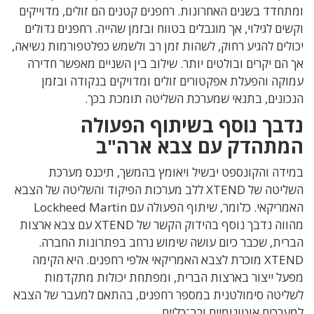
ומתחדד בשנים האחרונות. רחפנים קטנים הם זולים, מדוייקים
וקשים לגילוי, אך מוגבלים בטווח ובזמן שהייה. רחפנים גדולים
יכולים להגיע רחוק, לשהות זמן רב ולשמש כפלטפורמות נשיאה,
אך הם יקרים ובולטים יותר. שילוב בין השניים מאפשר חדירה
עמוקה והפעלת אפקטורים זולים ומדויקים בנקודה ובזמן
הנכונים, בתנאי שמערכת השליטה תומכת בכך.
נדבך נוסף בשיתוף הפעולה
המתהדק עם צבא ארה"ב
במידה והקונספט יבשיל ויאומץ בהמשך, תיכנס מערכת
השליטה של XTEND ללב מערכות הפיקוד והשליטה של הצבא
האמריקאי. כלומר, שיתוף הפעולה עם Lockheed Martin
מהווה נדבך נוסף בהידוק הקשר של XTEND עם צבא ארצות
הברית, שכבר כיום עושה שימוש נרחב בפתרונות החברה.
XTEND מוכרת לצבא האמריקאי אלפי רחפנים. היא הקימה
מפעל ייצור בארצות הברית, ומפתחת יכולות מתקדמות
לשליטה סימולטנית במספר רחפנים, בהתאם למעבר של הצבא
למערכים אוטונומיים ורב־כליים.