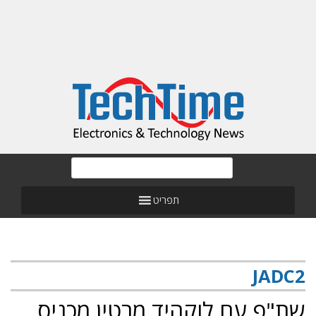
תפריט
JADC2
שת"פ עם לוקהיד מרטין מכניס