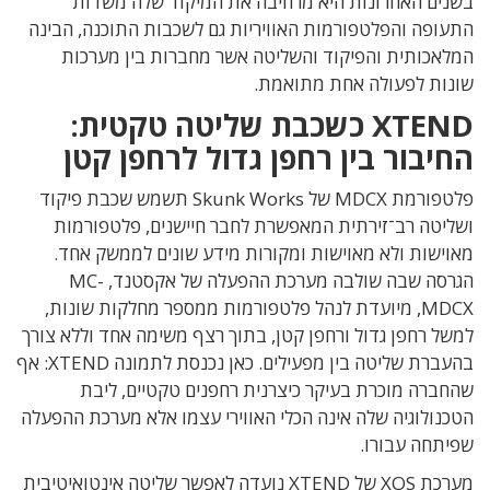
בשנים האחרונות היא מרחיבה את המיקוד שלה משדות
התעופה והפלטפורמות האוויריות גם לשכבות התוכנה, הבינה
המלאכותית והפיקוד והשליטה אשר מחברות בין מערכות
שונות לפעולה אחת מתואמת.
XTEND כשכבת שליטה טקטית:
החיבור בין רחפן גדול לרחפן קטן
פלטפורמת MDCX של Skunk Works תשמש שכבת פיקוד
ושליטה רב־זירתית המאפשרת לחבר חיישנים, פלטפורמות
מאוישות ולא מאוישות ומקורות מידע שונים לממשק אחד.
הגרסה שבה שולבה מערכת ההפעלה של אקסטנד, MC-
MDCX, מיועדת לנהל פלטפורמות ממספר מחלקות שונות,
למשל רחפן גדול ורחפן קטן, בתוך רצף משימה אחד וללא צורך
בהעברת שליטה בין מפעילים. כאן נכנסת לתמונה XTEND: אף
שהחברה מוכרת בעיקר כיצרנית רחפנים טקטיים, ליבת
הטכנולוגיה שלה אינה הכלי האווירי עצמו אלא מערכת ההפעלה
שפיתחה עבורו.
מערכת XOS של XTEND נועדה לאפשר שליטה אינטואיטיבית