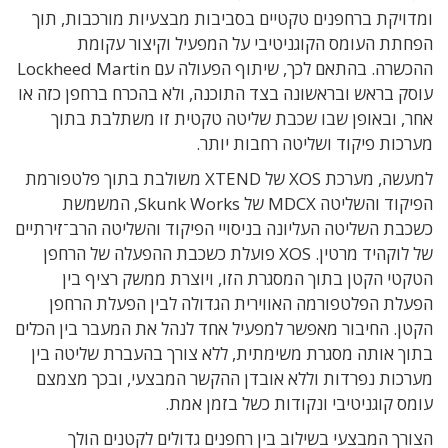
ומדויקת ברחפנים טקטיים בסביבות מבצעיות מורכבות, תוך
הפחתת העומס הקוגניטיבי על המפעיל וקיצור עקומת
ההכשרה. בהתאם לכך, שיתוף הפעולה עם Lockheed Martin
עוסק בראש ובראשונה בצד התוכנה, ולא בהכרח ברחפן כזה או
אחר, ובאופן שבו שכבת שליטה טקטית זו משתלבת בתוך
מערכות פיקוד ושליטה רחבות יותר.
למעשה, מערכת XOS של XTEND משולבת בתוך פלטפורמת
הפיקוד והשליטה MDCX של Skunk Works, המשמשת
כשכבת השליטה העליונה בניסויי הפיקוד והשליטה הרב־זירתיים
של לוקהיד מרטין. XOS פועלת כשכבת ההפעלה של הרחפן
הטקטי הקטן בתוך המסגרת הזו, ויוצרת ממשק רציף בין
הפעלת הפלטפורמה האווירית הגדולה לבין הפעלת הרחפן
הקטן. החיבור מאפשר למפעיל אחד לנהל את המעבר בין הכלים
בתוך אותה מסגרת משימתית, ללא צורך בהעברת שליטה בין
מערכות נפרדות וללא אובדן ההקשר המבצעי, ובכך מצמצם
עומס קוגניטיבי ונקודות כשל בזמן אמת.
הצורך המבצעי בשילוב בין רחפנים גדולים לקטנים הולך