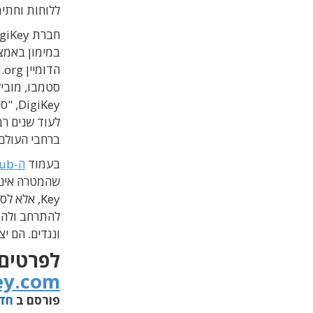
ללוחות וחתי
חברת
giKey
ב
מימון באמצ
ה
דומיין
kicad.org ו
סטמבו
,
מוביל
DigiKey, "
סי
לעוד
שנים
רב
ברחבי
העולם
בעמוד
ה-GitHub
Key, אלא
להתרחב ולהתע
ונגדים. הם י
לפרטים
ey.com
פורסם ב
חד