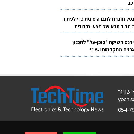
כב
נטל חוברת לחברה סינית כדי לפתח
 הדור הבא של מצעי הזכוכית
בבים
ידנס השיקה "סוכן-על" לתכנון
זים מתקדמים ו-PCB
י שוויגר
yoch.
054-7