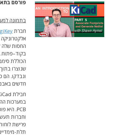
פורסם בתא
בתמונה למעלה: מתוך
חברת
giKey
אלקטרוניקה
החסות
שלה
ל
בקוד
–
פתוח. 
ונבדקו. הם כ
חדשים באבמצעו
במערכות ההפעלה Windows‏, 
PCB. היא פופולרית מאוד ו
וחברות תעשי