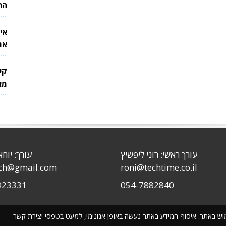
הר
אי
את
לש
קי
מאר
עורך ראשי: רוני ליפשיץ
עורך: יוחא
sch@gmail.com
roni@techtime.co.il
923331
054-7882840
שימוש באתר. איסוף המידע באתר נעשה באופן אנונימי, למעט בטפסי יצירת קשר