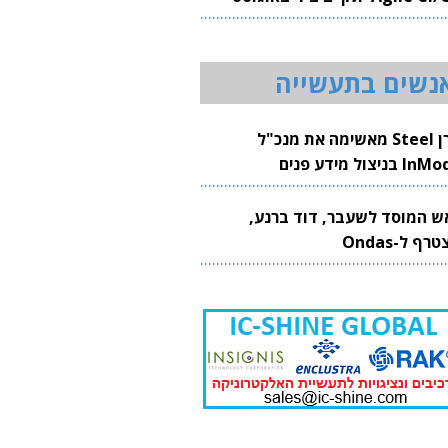
20
נשים בתעשייה
קרן Steel מאשימה את מנכ"ל
 בניצול מידע פנים
ש המוסד לשעבר, דוד ברנע,
רף ל-Ondas