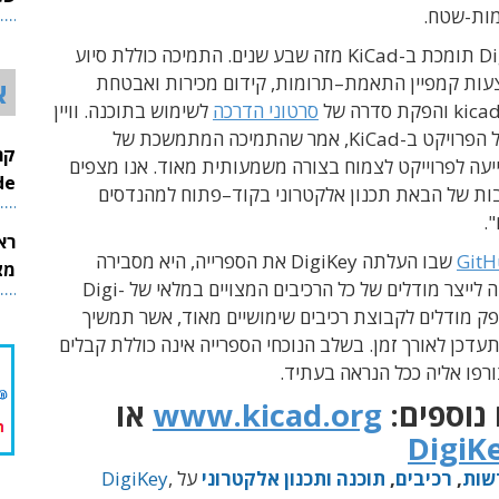
מות-שטח.
26
Di
תומכת
ב
-KiCad
מזה
שבע
שנים. התמיכה כוללת סיוע
עות קמפיין התאמת
–
תרומות
,
קידום
מכירות
ואבטחת
א
הפקת סדרה של
סרטוני הדרכה
לשימוש בתוכנה
.
וויין
הפרויקט
ב
-KiCad, אמר ש
התמיכה
המתמשכת
של
יעה
לפרוייקט
לצמוח בצורה משמעותית מאוד.
אנו
מצפים
InMode
ות
של
הבאת
תכנון
אלקטרוני
בקוד
–
פתוח
למהנדסים
"
.
רא
שבו העלתה
DigiKey את הספרייה, היא מסבירה
מצט
שהמטרה אינה לייצר מודלים של כל הרכיבים המצויים במלאי של Digi-
 לספק מודלים לקבוצת רכיבים שימושיים מאוד, אשר תמשיך
דכן לאורך זמן. בשלב הנוכחי הספרייה אינה כוללת קבלים
צורפו אליה ככל הנראה בעתיד.
נוספים:
www.kicad.org
או
DigiK
שות
,
רכיבים
,
תוכנה ותכנון אלקטרוני
על
,
DigiKey