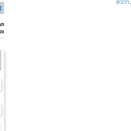
רכיבים
ד
חב
וה