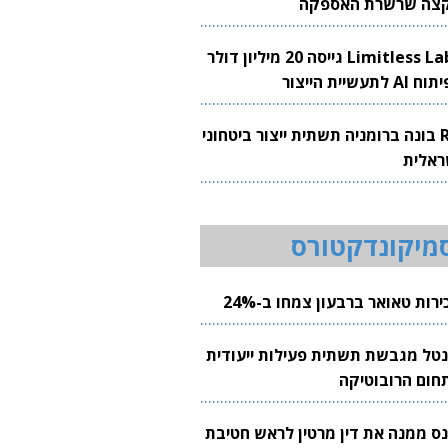
צה שרשרת האספקה
Limitless Labs גייסה 20 מיליון דולר
AI לתעשיית הייצור
RH בונה ברומניה תשתית ייצור ביטחוני
ראלית
מיקונדקטורס
רות טאואר ברבעון צמחו ב-24%
נטל מגבשת תשתית פעילות ייעודית
חום הרובוטיקה
נס ממנה את דין מרטין לראש חטיבת