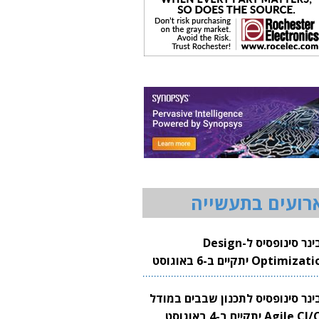
רועים בתעשייה
וובינר סינופסיס ל-Design
Optimization יתקיים ב-6 באוגוסט
20
בינר סינופסיס לתכנון שבבים במודל
Agile CI/CD יתקיים ב-4 באוגוסט