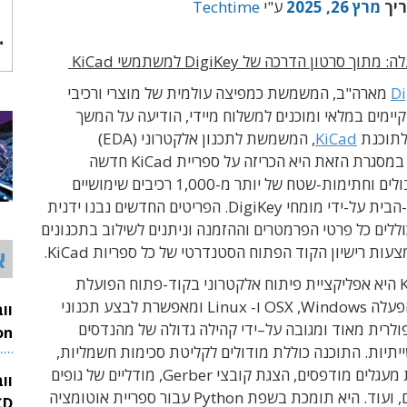
ריך
מרץ 26, 2025
ע"י
Techtime
 סרטון הדרכה של DigiKey למשתמשי KiCad
Di
מארה"ב, המשמשת כ
מפיצה עולמית של מוצרי ורכיבי
קיימים
במלאי
ומוכנים
למשלוח
מיידי
, הודיעה
על
המשך
תוכנת
KiCad
, המשמשת
ל
תכנון
אלקטרוני
(EDA‏)
במסגרת הזאת היא הכריזה על
ספריית KiCad חדשה
הכוללת סימבולים וחתימות-שטח של יותר מ-1,000 רכיבים שימושיים
שנוצרו בתוך-הבית על-ידי מומחי DigiKey. הפריטים החדשים נבנו ידנית
וללים כל פרטי הפרמטרים וההזמנה וניתנים לשילוב בתכנונים
ת רישיון הקוד הפתוח הסטנדרטי של כל ספריות KiCad.
א
חבילת KiCad היא אפליקציית פיתוח אלקטרוני בקוד-פתוח הפועלת
OSX ו- Linux
ומאפשרת לבצע תכנוני
מגובה
על
–
ידי
קהילה
גדולה של מהנדסים
יתיות. התוכנה
כוללת מודולים לקליטת סכימות חשמליות,
26
פרישת לוחות מעגלים מודפסים, הצגת קובצי Gerber, מודליים של גופים
וו
תלת-מימדיים, ועוד. היא תומכת בשפת Python עבור ספריית אוטומציה