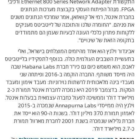
התקשורת Ethernet 800 Series Network Adapter ורכיבי
FPGA. מנהל הפיתוח העסקי בקבוצת מערכות הנתונים
בחברת אינטל, רמי אל קוואזאן, אמר שמרכזי הנתונים משנים
את פניהם. "החומרה שלנו והתוכנה של לייטביטס מעניקים
ללקוחות פתרון כלכלי העונה לבעיות שעמן הם מתמודדים
בתקופה הזאת של שינויים".
אביגדור וילנץ הוא אחד מהיזמים המוצלחים בישראל, ואלי
בתעשיית השבבים העולמית כולה. בנוסף לתפקידיו בלייטביטס
לאבס, הוא משמש כיום גם כיו"ר חברת Habana Labs שבה
היה מייסד משותף. החברה הוקמה ב-2016 ופיתחה שני
מעבדי בינה מלאכותית לרשתות נוירוניות: מעבד אימון ומעבד
הסקות. בדצמבר 2019 היא נמכרה לחברת אינטל תמורת כ-2
מיליארד דולר וממשיכה לפעול כחברה עצמאית בבעלות אינטל.
וילנץ היה ממייסדי Annapurna Labs שנמכרה ב-2015
לאמזון תמורת 370 מיליון דולר. בשנות ה-90 הוא ייסד את
חברת גלילאו שנמכרה בשנת 2001 לחברת מארוול תמורת
כ-2.7 מיליארד דולר.