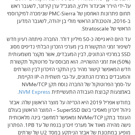
על-ידי היו"ר אביגדור וילנץ, המנכ"ל ערן קירזנר, לשעבר ראש
תחום פתרונות האחסון של PMC-Sierra שנימכרה למיקרוסמי
ב-2016, והטכנולוג הראשי מולי בן יהודה, לשעבר המדען
הראשי של Stratoscale.
עד היום היא גייסה כ-50 מיליון דולר. החברה פיתחה רעיון חדש
לשיפור זמני התקשורת בין מערכי הזכרון הבלתי נדיפים מסוג
SSD במרכזי הנתונים, לבין המעבדים, אשר מקצר משמעותית
(50%) את זמני ההשהייה. הוא מבוסס על פרוטוקול תקשורת
חדש המאפשר קישור מהיר בין התקני הזיכרון לבין השרתים
והמעבדים במרכז הנתונים, על-גבי תשתית ה-IP הקיימת.
על-סמך הפרוטוקול של החברה נוסח תקן NVMe/TCP
באמצעות קבוצת העבודה התעשייתית
NVM Express
.
בחודש אפריל 2019 היא הכריזה על מוצר הראשון שלה: אבזר
ניהול זיכרון מאסיבי בשם SuperSSD – המוצר הראשון בעולם
העומד בתקן NVMe/TCP ומאפשר למחשבי בינה מלאכותית
גישה מהירה מאוד אל מערכי זיכרון בנפח של עד 1PB. הפתרון
מופיע במתכונת של אבזר הניתקע במסד U2 של שרתים