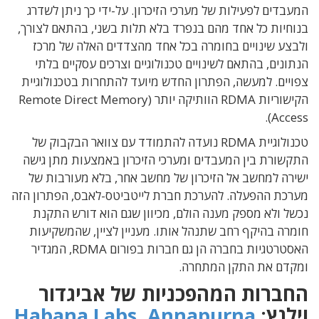
המעבדים לפעילות של מערכי הזיכרון. על-ידי כך ניתן לשדרג
בנוחיות כל אחד מהם בנפרד בלא תלות בשני, בהתאם לצורך,
ולבצע שינויים בחומרה בכל אחד מהצדדים האלה של מרכז
הנתונים, בהתאם לשינויים טכנולוגיים וצרכים עסקיים בלתי
צפויים. למעשה, הפתרון החדש מיועד להתחרות בטכנולוגיית
הקישוריות RDMA הוותיקה יותר (Remote Direct Memory
Access).
טכנולוגיית RDMA נועדה להתמודד עם צוואר הבקבוק של
התקשורת בין המעבדים ומערכי הזיכרון באמצעות מתן גישה
ישירה למחשב אל הזיכרון של מחשב אחר, בלא מעורבות של
מערכת ההפעלה. להערכת חברת לייטביטס-לאבס, הפתרון הזה
נכשל ולא מספק מענה הולם, מכיוון שגם הוא דורש התקנת
חומרה בהיקף רחב שתנהל אותו. מעניין לציין, שהמשקיעות
האסטרטגיות בחברה הן גם חברות בפורום RDMA, המגדיר
ומקדם את התקן המתחרה.
החברות המהפכניות של אביגדור
וילנץ:
Annapurna
,
Habana Labs