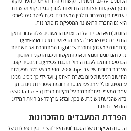
הנתונים, על-גבי תשתית תקשורת ה-IP הקיימת. הפרוטוקול
חוסך השקעות עצומות הדרושות לצורך בניית קווי תקשורת
ייעודיים בין הזיכרונות לבין המעבדים. כעת לייטביטס-לאבס
היא גם החברה הראשונה המספקת לו פתרונות.
היום (ג') היא הכריזה על המוצרים הראשונים שלה עבור התקן
החדש: כרטיס PCIe להאצת הביצועים מדגם LightField
(בתמונה למעלה) ותוכנת LightOS המתחברת אל תשתיות
מרכז הנתונים ומנהלת את התקשורת עם התקני האחסון.
הכרטיס מותאם לעבודה מול תוכנת LightOS ומבטיח קצב
העברת נתונים של עד 200Gbps. הוא מבצע חלק מפעולות
החישוב הנעשות כיום בשרת האחסון, ועל-ידי כך מסיט ממנו
עומסים, וכולל אמבצעי אבטחה דוגמת איסוף נתונים בזמן
אמת המאפשרים להתגבר על תקלות בזכרון (SSD failures)
בלא שהמשתמש מרגיש בכך, ובלא צורך להעביר את המידע
הזה אל המעבד.
הפרדת המעבדים מהזכרונות
המטרה העיקרית של הטכנולוגיה היא להפריד בין הפעילות של