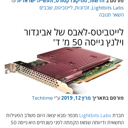
פורסם ב
חדשות
,
סמיקונדקטורס
,
תעשייה ישראלית
על
Lightbits Labs
,
זכרונות
,
לייטביטס
,
שבבים
השאר תגובה
לייטביטס-לאבס של אביגדור
וילנץ גייסה 50 מ' ד'
פורסם בתאריך
מרץ 12, 2019
ע"י
Techtime
חברת
Lightbits Labs
מכפר-סבא יצאה היום משלב הפעילות
החשאית ודיווחה שמאז הקמתה לפני כשנתיים היא גייסה 50