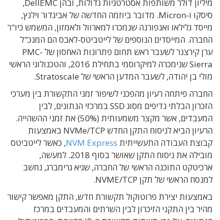
מיליון דולר משותפות אסטרטגיות גדולות, ובהן DellEMC,
סיסקו ו-Micron. מדובר ביוזמה החדשה של אביגדור וילנץ,
מייסד גלילאו ואנפורנה שנמכרו למארוול ולאמזון, המשמש כיו"ר
החברה. המייסדים הנוספים של לייטביטס-לאבס הם המנכ"ל
ערן קירצנר לשעבר ראש תחום פתרונות האחסון של PMC-
Sierra שנימכרה למיקרוסמי בתחילת 2016, והטכנולוגי הראשי
מולי בן יהודה, לשעבר המדען הראשי של Stratoscale.
החברה פיתחה רעיון מהפכני לשיפור זמני התקשורת בין מערכי
הזכרון הבלתי נדיפים מסוג SSD במרכזי הנתונים, לבין
המעבדים, אשר מקצר משמעותית (50%) את זמני ההשהייה.
הרעיון הביא לניסוח התקן החדש NVMe/TCP באמצעות
קבוצת העבודה התעשייתית
NVM Express
, כאשר לייטביטס
מובילה את ניסוח התקן שאושר בסוף 2018. למעשה,
ארכיטקט התוכנה הראשי של החברה, שגיא גרימברג, נחשב
למנסח הראשי של תקן NVME/TCP.
באמצעות יצירת פרוטוקול תקשורת חדש, התקן מאפשר קישור
מהיר בין התקני הזיכרון לבין השרתים והמעבדים במרכז