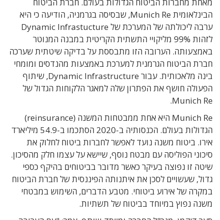
מאחת מחברות הביטוח הגדולות בעולם. חברת הביטוח
הבינלאומית Munich Re, שבסיסה בגרמניה, הודיעה כי היא
ערבה ליכולתה של המערכת של Dynamic Infrastucture
לזהות 99% מליקויי התשתית הקריטית במבנה המנוטר
באמצעותה. הערובה הזו מתבססת על בדיקה שיטתית שערכה
חברת הביטוח הגרמנית למערכת באמצעות מהנדסים ומומחי
בינה מלאכותית. עבור Dynamic Infrastructure, שיתוף
הפעולה חושף את הפתרון שלה למאגר הלקוחות הגדול של
Munich Re.
Munich Re היא אחת ממבטחות המשנה (reinsurance)
הגדולות בעולם. הכנסותיה ב-2020 הסתכמו ב-54.9 מיליארד
אירו. ביטוח משנה נועד לאפשר לחברות ביטוח לחלוק את
סיכוני הפוליסה עם מבטח נוסף, שיישא על עצמו חלק מהסיכון.
שיטה זו נפוצה בעיקר כאשר מדובר בביטוחים בהיקף כספי
גדול, שעשויים לסכן את איתנותה הפיננסית של חברת הביטוח
במקרה של אירוע ביטוחי. מטבע הדברים, השימוש במבטחי
משנה נפוץ במיוחד בביטוח של תשתיות.