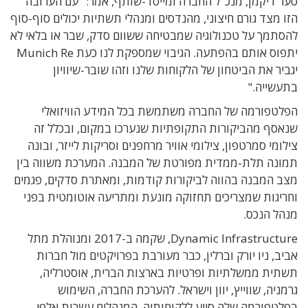
סער דיקמן, מנכ"ל החברה ומייסד-שותף, אמר: "עם הערובה
הזו מצד גורם חיצוני, מהנדסים ומנהלי תשתיות יכולים סוף-סוף
להסתמך על טכנולוגיה שמבטיחה ששוום סדק, שבר או בלאי לא
יתפוס אותם בהפתעה. הגיבוי שמספקת לנו כעת Munich Re
יגביר את הביטחון של הלקוחות שלנו וזהו שובר-שיוויון
בתעשייה."
הפלטפורמה של החברה משתמשת בכל המידע הוויזואלי
שנאסף מהביקורות התקופתיות שנערכו במקום, ובכלל זה
צילומי סמרטפון, צילומי אוויר מרחפנים וסריקות לייזר, ובונה
תמונה תלת-ממדית מפורטת של המבנה. המערכת משווה בין
מצב המבנה בהווה לביקורות קודמות, ומאתרת סדקים, פגמים
וחריגות שמצריכים תחזוקה מונעת ומתריעה אוטומטית בפני
מנהל הנכס.
Dynamic Infrastructure, שקמה ב-2017 ומנוהלת מתל
אביב, ניו יורק וברלין, כבר מעורבת בפרויקטים מול חברות
תשתית ממשלתיות ופרטיות בארצות הברית, אוסטרליה,
גרמניה, שווייץ, יוון וישראל. להערכת החברה, השימוש
בפלטפורמה שלה סייע ללקוחותיה, המנהלים עשרות אלפי